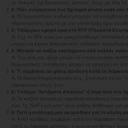
σε δοκιμές για δικαιοσύνη. Ωστόσο, όπως με όλα τα
Ε: Πώς ενεργοποιώ ένα 5gringos promo code εάν 
Α: Οι περισσότεροι κωδικοί μπορούν να εισαχθούν 
επικοινωνήστε πρώτα με την υποστήριξη πριν καταθ
Ε: Υπάρχουν κρυφά όρια στο RTP (Ποσοστό Επιστρ
Α: Όχι, το RTP είναι μια μακροπρόθεσμη στατιστική 
μπορεί να έχουν διαφορετικές εκδόσεις παιχνιδιών μ
Ε: Μπορώ να παίξω ταυτόχρονα από πολλές συσκε
Α: Τεχνικά, ναι, αλλά μπορεί να ενεργοποιήσει συσ
διαφορετικές τοποθεσίες μπορεί να οδηγήσει σε απ
Ε: Τι συμβαίνει αν χάσω σύνδεση κατά τη διάρκεια
Α: Οι περισσότεροι πάροχοι (π.χ., Evolution) έχουν
παραμένουν όπως ήταν.
Ε: Υπάρχει “Αυτόματη Απώλεια” ή stop-loss στο 5g
Α: Το καζίνο προσφέρει εργαλεία υπεύθυνου παιχνιδ
σας. Το “Self-Exclusion” είναι επίσης διαθέσιμο για 
Ε: Γιατί η ανάληψή μου ακυρώθηκε και τα κέρδη μ
Α: Αυτό συνήθως συμβαίνει κατά την παράβαση όρων,
κατά τη διάρκεια μπόνους, ή ανίχνευση διπλών λογα