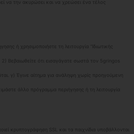
εί να την ακυρώσει και να χρεώσει ένα τέλος
ησης ή χρησιμοποιήστε τη λειτουργία “Ιδιωτικής
). 2) Βεβαιωθείτε ότι εισαγάγατε σωστά τον 5gringos
ται. γ) Έγινε αίτημα για ανάληψη χωρίς προηγούμενη
ιμάστε άλλο πρόγραμμα περιήγησης ή τη λειτουργία
ποιεί κρυπτογράφηση SSL και τα παιχνίδια υποβάλλονται