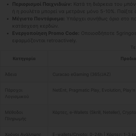
Περιορισμοί Παιχνιδιών:
Κατά τη διάρκεια του μπόν
ή η ρουλέτα μπορεί να μετράνε μόνο 5-10%. Παίξτε
Μέγιστο Ποντάρισμα:
Υπάρχει συνήθως όριο στο πον
κατάσχεση κερδών.
Ενεργοποίηση Promo Code:
Οποιοσδήποτε 5gringos 
εφαρμόζονται retroactively.
Τε
Κατηγορία
Προδι
Άδεια
Curacao eGaming (365/JAZ)
Πάροχοι
NetEnt, Pragmatic Play, Evolution, Play’
Λογισμικού
Μέθοδοι
Κάρτες, e-Wallets (Skrill, Neteller), Cry
Πληρωμής
Χρόνοι Ανάληψης
E-wallets/Crypto: 0-24h | Κάρτες: 1-3 