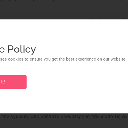
Η ζωντανή συνομιλία
γλώσσες.
air Play, ανεξάρτητες δοκιμές RNG
Τεχνικά συμβατό με
e Policy
αλλαγών: Κατάθεση & Ανάλη
ses cookies to ensure you get the best experience on our website.
 Το 5gringos προσφέρει διάφορες μεθόδους, καθεμία με τ
It!
ναι συνήθως €10-€20, ανάλογα με τη μέθοδο. Οι μέγιστες
, USDT) συχνά επιταχύνει τις διαδικασίες και μπορεί ν
.
υδήποτε ενεργού μπόνους. 2) Βεβαιωθείτε ότι ο λογαρια
 την έγκριση. Οποιαδήποτε καθυστέρηση πάνω από τις αν