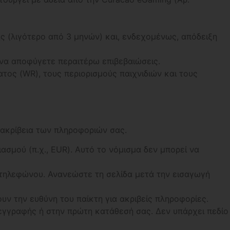
ς (λιγότερο από 3 μηνών) και, ενδεχομένως, απόδειξη
 να αποφύγετε περαιτέρω επιβεβαιώσεις.
ματος (WR), τους περιορισμούς παιχνιδιών και τους
ν ακρίβεια των πληροφοριών σας.
ασμού (π.χ., EUR). Αυτό το νόμισμα δεν μπορεί να
 τηλεφώνου. Ανανεώστε τη σελίδα μετά την εισαγωγή
ουν την ευθύνη του παίκτη για ακριβείς πληροφορίες.
 εγγραφής ή στην πρώτη κατάθεσή σας. Δεν υπάρχει πεδίο