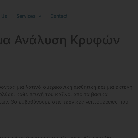
 Us
Services
Contact
Βήμα Ανάλυση Κρυφών
οντας μια λατινό-αμερικανική αισθητική και μια εκτενή
λύσει κάθε πτυχή του καζίνο, από τα βασικά
άτων. Θα εμβαθύνουμε στις τεχνικές λεπτομέρειες που
ιτουργεί με άδεια από την Curacao eGaming (Αρ.