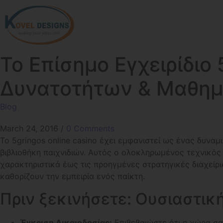
Το Επίσημο Εγχειρίδι
Δυνατοτήτων & Μαθημ
Blog
March 24, 2016
/
0 Comments
Το 5gringos online casino έχει εμφανιστεί ως ένας δυνα
βιβλιοθήκη παιχνιδιών. Αυτός ο ολοκληρωμένος τεχνικός
χαρακτηριστικά έως τις προηγμένες στρατηγικές διαχείρ
καθορίζουν την εμπειρία ενός παίκτη.
Πριν ξεκινήσετε: Ουσιαστικ
Έγκριση Δικαιοδοσίας:
Επιβεβαιώστε ότι η χώρα σας