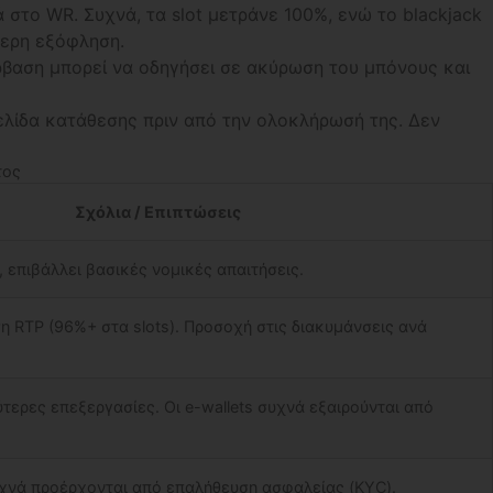
 στο WR. Συχνά, τα slot μετράνε 100%, ενώ το blackjack
τερη εξόφληση.
έρβαση μπορεί να οδηγήσει σε ακύρωση του μπόνους και
ελίδα κατάθεσης πριν από την ολοκλήρωσή της. Δεν
τος
Σχόλια / Επιπτώσεις
, επιβάλλει βασικές νομικές απαιτήσεις.
 RTP (96%+ στα slots). Προσοχή στις διακυμάνσεις ανά
ύτερες επεξεργασίες. Οι e-wallets συχνά εξαιρούνται από
υχνά προέρχονται από επαλήθευση ασφαλείας (KYC).