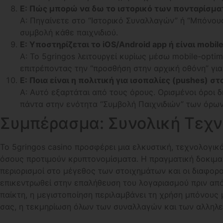
Ε: Πώς μπορώ να δω το ιστορικό των πονταρίσμα
Α: Πηγαίνετε στο “Ιστορικό Συναλλαγών” ή “Μπόνους
συμβολή κάθε παιχνιδιού.
Ε: Υποστηρίζεται το iOS/Android app ή είναι mobil
Α: Το 5gringos λειτουργεί κυρίως μέσω mobile-optim
επιτρέποντας την “προσθήση στην αρχική οθόνη” για
Ε: Ποια είναι η πολιτική για ισοπαλίες (pushes) στ
Α: Αυτό εξαρτάται από τους όρους. Ορισμένοι όροι 
πάντα στην ενότητα “Συμβολή Παιχνιδιών” των όρω
Συμπέρασμα: Συνολική Τεχν
Το 5gringos casino προσφέρει μια ελκυστική, τεχνολογικά
όσους προτιμούν κρυπτονομίσματα. Η πραγματική δοκιμασ
περιορισμοί στο μέγεθος των στοιχημάτων και οι διαφορο
επικεντρωθεί στην επαλήθευση του λογαριασμού πριν από
παίκτη, η μεγιστοποίηση περιλαμβάνει τη χρήση μπόνους
σας, η τεκμηρίωση όλων των συναλλαγών και των αλληλεπι