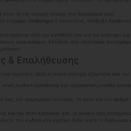
 ετών (ή της νόμιμης ηλικίας στο διαμέρισμά σας).
ο έγγραφο (διαβατήριο ή ταυτότητα), απόδειξη διεύθυνση
ποστηρίζεται τόσο για κατάθεση όσο και για ανάληψη για
πόνους είναι κρίσιμοι. Εστιάστε στις απαιτήσεις πονταρίσ
 μπόνους.
ής & Επαλήθευσης
 για ταχύτητα, αλλά η τελική επιτυχία εξαρτάται από τη
 email, κωδικό πρόσβασης και νομισματική μονάδα λογαρι
 σας, την ημερομηνία γέννησης, τη φύλο και τον αριθμό
ς και την πόλη κατοικίας σας. Οι γενικοί όροι επισημαίν
γάγετε τον κωδικό στο σχετικό πεδίο κατά τη διαδικασία