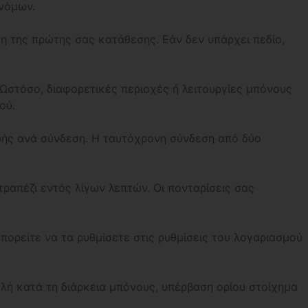
 νόμων.
η της πρώτης σας κατάθεσης. Εάν δεν υπάρχει πεδίο,
. Ωστόσο, διαφορετικές περιοχές ή λειτουργίες μπόνους
ού.
ευής ανά σύνδεση. Η ταυτόχρονη σύνδεση από δύο
 τραπέζι εντός λίγων λεπτών. Οι πονταρίσεις σας
πορείτε να τα ρυθμίσετε στις ρυθμίσεις του λογαριασμού
ολή κατά τη διάρκεια μπόνους, υπέρβαση ορίου στοίχημα