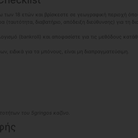
ω των 18 ετών και βρίσκεστε σε γεωγραφική περιοχή όπου 
 (ταυτότητα, διαβατήριο, απόδειξη διεύθυνσης) για τη δι
γισμό (bankroll) και αποφασίστε για τις μεθόδους κατάθε
ν, ειδικά για τα μπόνους, είναι μη διαπραγματεύσιμη.
τοτήτων του 5gringos καζίνο.
αφής