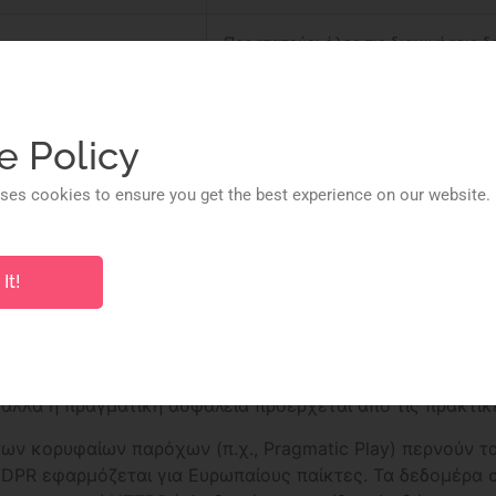
Προστατεύει όλες τις διακινήσεις 
οτόκολα & Καθυστερήσεις
e Policy
 πρωτόκολλα. Οι καταθέσεις είναι άμεσες, με εξαίρεση τ
ses cookies to ensure you get the best experience on our website.
ήρως οποιουσδήποτε όρους στρογγυλοποίησης.
 την πρώτη ανάληψη ή τυχαία. Αποστείλετε σαφή έγγραφα
24 ώρες για την εσωτερική επεξεργασία. Οι πραγματικοί χρ
It!
ια στο προφίλ σας. Μια συνήθης ανώτατη μηνιαία ανάληψη 
 Ανάλυση
, αλλά η πραγματική ασφάλεια προέρχεται από τις πρακτι
των κορυφαίων παρόχων (π.χ., Pragmatic Play) περνούν τ
DPR εφαρμόζεται για Ευρωπαίους παίκτες. Τα δεδομέρα σ