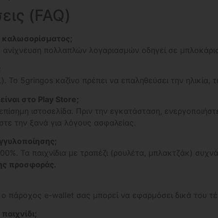
εις (FAQ)
ς καλωσορίσματος;
. Η ανίχνευση πολλαπλών λογαριασμών οδηγεί σε μπλοκάρ
;
. Το 5gringos καζίνο πρέπει να επαληθεύσει την ηλικία, τ
είναι στο Play Store;
επίσημη ιστοσελίδα. Πριν την εγκατάσταση, ενεργοποιήστ
στε την ξανά για λόγους ασφαλείας.
ογγυλοποίησης;
100%. Τα παιχνίδια με τραπέζι (ρουλέτα, μπλακτζάκ) συχ
ης προσφοράς.
ή ο πάροχος e-wallet σας μπορεί να εφαρμόσει δικά του τ
παιχνίδι;