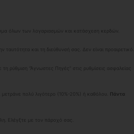
ισμα όλων των λογαριασμών και κατάσχεση κερδών.
ην ταυτότητα και τη διεύθυνσή σας. Δεν είναι προαιρετικό.
ε τη ρύθμιση “Άγνωστες Πηγές” στις ρυθμίσεις ασφαλείας
νά μετράνε πολύ λιγότερο (10%-20%) ή καθόλου.
Πάντα
έλη. Ελέγξτε με τον πάροχό σας.