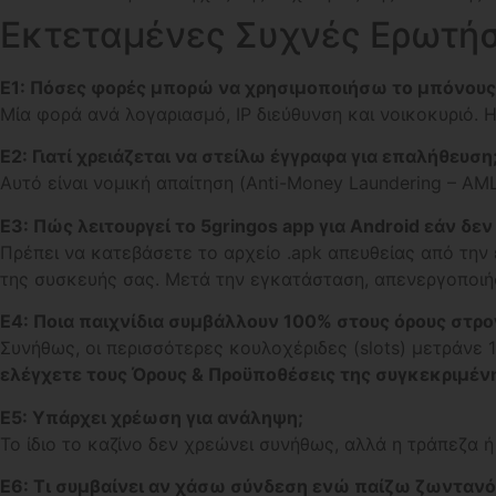
Εκτεταμένες Συχνές Ερωτήσ
Ε1: Πόσες φορές μπορώ να χρησιμοποιήσω το μπόνου
Μία φορά ανά λογαριασμό, IP διεύθυνση και νοικοκυριό
Ε2: Γιατί χρειάζεται να στείλω έγγραφα για επαλήθευση
Αυτό είναι νομική απαίτηση (Anti-Money Laundering – AML)
Ε3: Πώς λειτουργεί το 5gringos app για Android εάν δεν 
Πρέπει να κατεβάσετε το αρχείο .apk απευθείας από την 
της συσκευής σας. Μετά την εγκατάσταση, απενεργοποιή
Ε4: Ποια παιχνίδια συμβάλλουν 100% στους όρους στρ
Συνήθως, οι περισσότερες κουλοχέριδες (slots) μετράνε 
ελέγχετε τους Όρους & Προϋποθέσεις της συγκεκριμέν
Ε5: Υπάρχει χρέωση για ανάληψη;
Το ίδιο το καζίνο δεν χρεώνει συνήθως, αλλά η τράπεζα 
Ε6: Τι συμβαίνει αν χάσω σύνδεση ενώ παίζω ζωντανό 