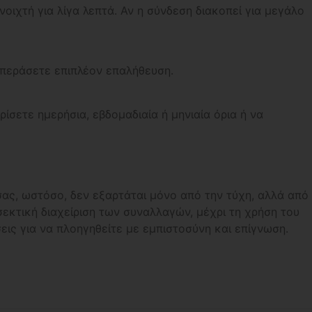
νοιχτή για λίγα λεπτά. Αν η σύνδεση διακοπεί για μεγάλο
α περάσετε επιπλέον επαλήθευση.
ίσετε ημερήσια, εβδομαδιαία ή μηνιαία όρια ή να
σας, ωστόσο, δεν εξαρτάται μόνο από την τύχη, αλλά από
εκτική διαχείριση των συναλλαγών, μέχρι τη χρήση του
εις για να πλοηγηθείτε με εμπιστοσύνη και επίγνωση.