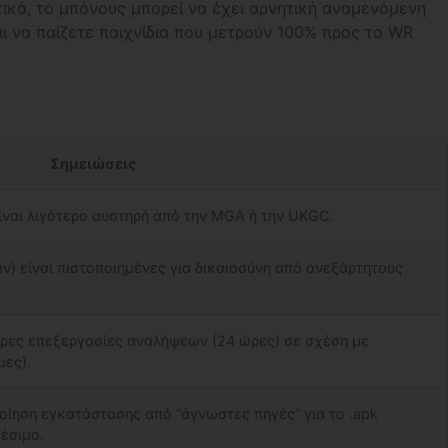
ιστικά, το μπόνους μπορεί να έχει αρνητική αναμενόμενη
αι να παίζετε παιχνίδια που μετρούν 100% προς το WR
Σημειώσεις
είναι λιγότερο αυστηρή από την MGA ή την UKGC.
ν) είναι πιστοποιημένες για δικαιοσύνη από ανεξάρτητους
ερες επεξεργασίες αναλήψεων (24 ώρες) σε σχέση με
μες).
ποίηση εγκατάστασης από “άγνωστες πηγές” για το .apk
θέσιμο.