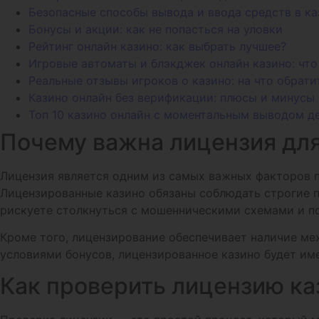
Безопасные способы вывода и ввода средств в ка
Бонусы и акции: как не попасться на уловки
Рейтинг онлайн казино: как выбрать лучшее?
Игровые автоматы и блэкджек онлайн казино: что
Реальные отзывы игроков о казино: на что обрати
Казино онлайн без верификации: плюсы и минусы
Топ 10 казино онлайн с моментальным выводом д
Почему важна лицензия для
Лицензия является одним из самых важных факторов п
Лицензированные казино обязаны соблюдать строгие пр
рискуете столкнуться с мошенническими схемами и по
Кроме того, лицензирование обеспечивает наличие ме
условиями бонусов, лицензированное казино будет име
Как проверить лицензию ка