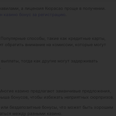
авилами, а лицензия Кюрасао проще в получении.
н казино бонус за регистрацию
.
 Популярные способы, такие как кредитные карты,
т обратить внимание на комиссии, которые могут
выплаты, тогда как другие могут задерживать
.
Многие казино предлагают заманчивые предложения,
грыша бонусов, чтобы избежать неприятных сюрпризов.
ы или бездепозитные бонусы, что может быть хорошим
чаться между разными казино.