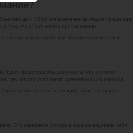
имание?
убъективными. Обратите внимание на общие тенденции:
о том, что стоит искать другое казино.
 Поэтому важно читать как положительные, так и
о будет предоставлять документы, что ускоряет
ва, так как это усложняет идентификацию игроков.
ыбирая казино без верификации, стоит обращать
енег. Это заведения, которые зарекомендовали себя