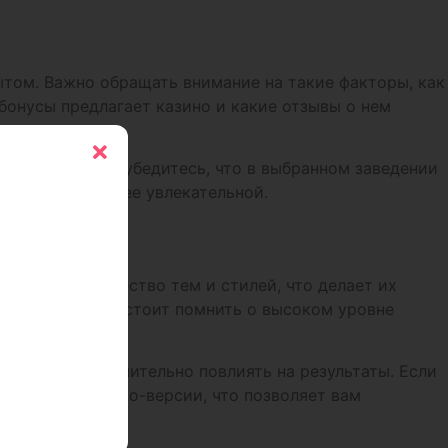
ытом. Важно обращать внимание на такие факторы, как
бонусы предлагает казино и какие отзывы о нем
нлайн казино, убедитесь, что в выбранном заведении
елать игру более увлекательной.
ать?
едлагают множество тем и стилей, что делает их
деньги. Однако стоит помнить о высоком уровне
тегия может значительно повлиять на результаты. Если
 предлагают демо-версии, что позволяет вам