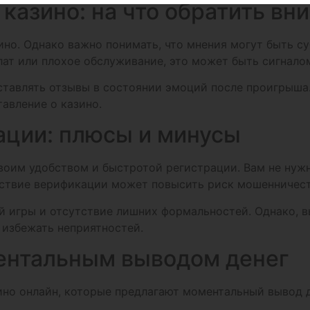
казино: на что обратить вн
но. Однако важно понимать, что мнения могут быть с
т или плохое обслуживание, это может быть сигналом 
ставлять отзывы в состоянии эмоций после проигрыша.
авление о казино.
ации: плюсы и минусы
воим удобством и быстротой регистрации. Вам не нужн
утствие верификации может повысить риск мошенничест
 игры и отсутствие лишних формальностей. Однако, в
 избежать неприятностей.
ментальным выводом денег
ино онлайн, которые предлагают моментальный вывод д