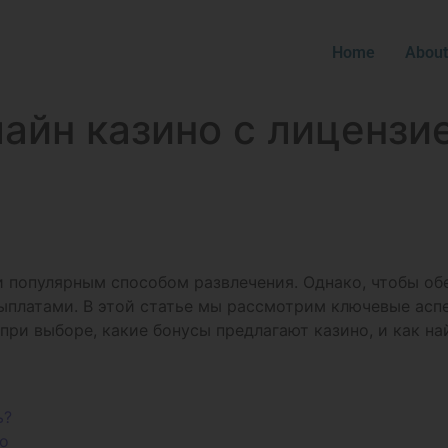
Home
About
айн казино с лицензи
 популярным способом развлечения. Однако, чтобы обе
платами. В этой статье мы рассмотрим ключевые асп
 при выборе, какие бонусы предлагают казино, и как н
ь?
но