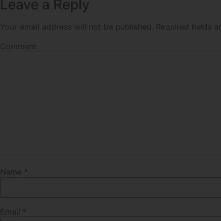
Leave a Reply
Your email address will not be published.
Required fields 
Comment
Name
*
Email
*