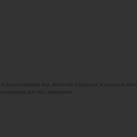
 и разнообразие игр, включая блэкджек и игровые авт
одходящее для вас заведение.