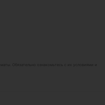
оматы. Обязательно ознакомьтесь с их условиями и