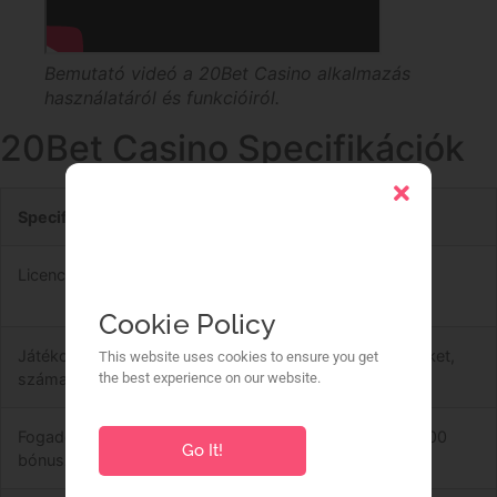
Bemutató videó a 20Bet Casino alkalmazás
használatáról és funkcióiról.
20Bet Casino Specifikációk
Specifikáció
Érték
Licenc
Curacao eGaming (ellenőrizd a friss
állapotot)
Cookie Policy
Játékok
Több mint 1000, beleértve nyerőgépeket,
This website uses cookies to ensure you get
the best experience on our website.
száma
asztali játékokat és élő kaszinót
Fogadó
Akár 100% visszatérítés, például 20 000
Go It!
bónusz
HUF-ig, 30x fogadási követelménnyel