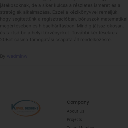
játékosoknak, de a siker kulcsa a részletes ismeret és a
stratégiák alkalmazása. Ezzel a kézikönyvvel reméljük,
hogy segítettünk a regisztrációban, bónuszok matematikai
megértésében és hibaelhárításban. Mindig játssz okosan,
és tartsd be a helyi törvényeket. További kérdésekre a
20Bet casino támogatási csapata áll rendelkezésre.
By
wadminw
Company
About Us
Projects
Team Member