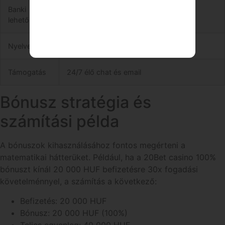
Banki
Bankkártya, e-pénztárcák (pl. Skrill),
lehetőségek
átutalások
Nyelvek
Magyar és több más nyelv
Támogatás
24/7 élő chat és email
Bónusz stratégia és
számítási példa
A bónuszok kihasználásához fontos megérteni a
matematikai hátterüket. Például, ha a 20Bet casino 100%
bónuszt kínál 20 000 HUF befizetésre 30x fogadási
követelménnyel, a számítás a következő:
Befizetés: 20 000 HUF
Bónusz: 20 000 HUF (100%)
Teljes egyenleg: 40 000 HUF