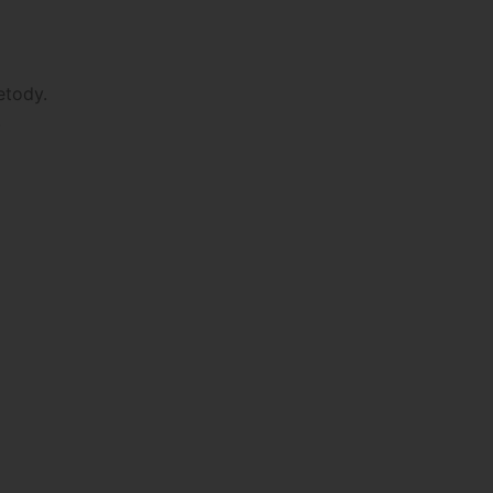
etody.
.