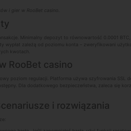
ów i gier w RooBet casino.
ty
ansakcje. Minimalny depozyt to równowartość 0.0001 BTC, 
ty wypłat zależą od poziomu konta – zweryfikowani użytk
zych kwotach.
w RooBet casino
wowy poziom regulacji. Platforma używa szyfrowania SSL 
dostępny. Dla dodatkowego bezpieczeństwa, zaleca się korz
enariusze i rozwiązania
ze:
nego hasła. Jeśli zapomniałeś hasła, użyj funkcji resetow