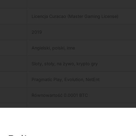
Licencja Curacao (Master Gaming License)
2019
Angielski, polski, inne
Sloty, stoły, na żywo, krypto gry
Pragmatic Play, Evolution, NetEnt
Równowartość 0.0001 BTC
Bitcoin, Ethereum, Litecoin, tradycyjne opcje
Live chat 24/7, e-mail