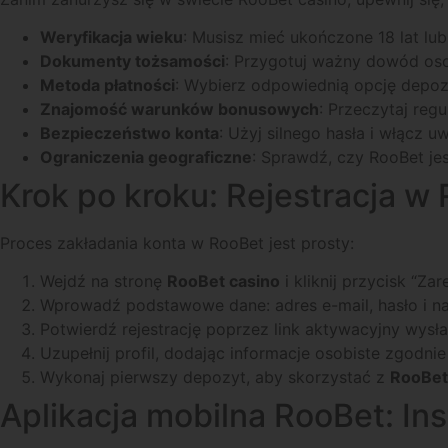
Weryfikacja wieku
: Musisz mieć ukończone 18 lat lu
Dokumenty tożsamości
: Przygotuj ważny dowód oso
Metoda płatności
: Wybierz odpowiednią opcję depozy
Znajomość warunków bonusowych
: Przeczytaj reg
Bezpieczeństwo konta
: Użyj silnego hasła i włącz 
Ograniczenia geograficzne
: Sprawdź, czy RooBet je
Krok po kroku: Rejestracja w
Proces zakładania konta w RooBet jest prosty:
Wejdź na stronę
RooBet casino
i kliknij przycisk “Zare
Wprowadź podstawowe dane: adres e-mail, hasło i n
Potwierdź rejestrację poprzez link aktywacyjny wysła
Uzupełnij profil, dodając informacje osobiste zgodn
Wykonaj pierwszy depozyt, aby skorzystać z
RooBet
Aplikacja mobilna RooBet: Inst