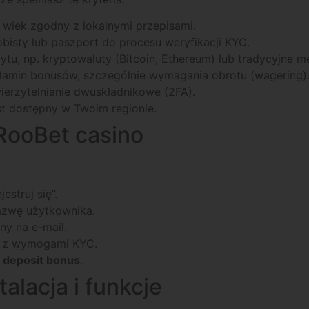
b wiek zgodny z lokalnymi przepisami.
bisty lub paszport do procesu weryfikacji KYC.
tu, np. kryptowaluty (Bitcoin, Ethereum) lub tradycyjne m
ulamin bonusów, szczególnie wymagania obrotu (wagering)
uwierzytelnianie dwuskładnikowe (2FA).
st dostępny w Twoim regionie.
 RooBet casino
jestruj się”.
azwę użytkownika.
ny na e-mail.
ie z wymogami KYC.
 deposit bonus
.
alacja i funkcje