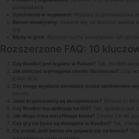
przeglądarce.
Opóźnienia w wypłatach
: Wypłaty kryptowalutowe mog
Bonus nieaktywny
: Upewnij się, że depozyt spełnia
gry.
Błędy w grze
: Wyczyść cache przeglądarki lub spróbu
Rozszerzone FAQ: 10 kluczo
Czy RooBet jest legalne w Polsce?
Tak, RooBet akcep
Jak obliczyć wymagania obrotu dla bonusu?
Użyj wz
6,000 PLN.
Czy mogę wypłacić pieniądze przed spełnieniem 
obrotu.
Jakie kryptowaluty są akceptowane?
Główne to Bitc
Czy RooBet ma aplikację na iOS?
Tak, aplikacja jest
Jak długo trwa weryfikacja konta?
Zwykle 24-48 god
Czy gry na żywo są dostępne w RooBet?
Tak, oferuj
Co zrobić, jeśli bonus nie pojawia się na koncie?
Spra
supportem w razie potrzeby.