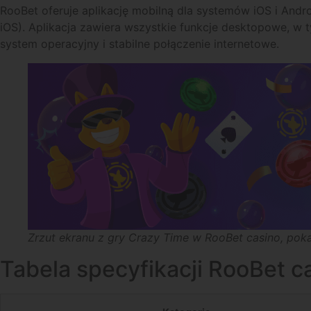
RooBet oferuje aplikację mobilną dla systemów iOS i Andro
iOS). Aplikacja zawiera wszystkie funkcje desktopowe, w 
system operacyjny i stabilne połączenie internetowe.
Zrzut ekranu z gry Crazy Time w RooBet casino, pok
Tabela specyfikacji RooBet c