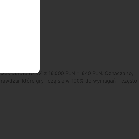
ad:
odczas obrotu to 4% z 16,000 PLN = 640 PLN. Oznacza to,
prawdzaj, które gry liczą się w 100% do wymagań – często