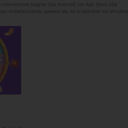
y internetowej kasyna (dla Android) lub App Store (dla
ego doświadczenia, upewnij się, że urządzenie ma aktualny