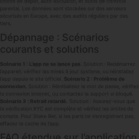
limites de dépôt, auto-exclusion, et outils de contrôle
parental. Les données sont stockées sur des serveurs
sécurisés en Europe, avec des audits réguliers par des
tiers.
Dépannage : Scénarios
courants et solutions
Scénario 1 : L’app ne se lance pas.
Solution : Redémarrez
l’appareil, vérifiez les mises à jour système, ou réinstallez
l’app depuis le site officiel.
Scénario 2 : Problème de
connexion.
Solution : Réinitialisez le mot de passe, vérifiez
la connexion Internet, ou contactez le support si bloqué.
Scénario 3 : Retrait retardé.
Solution : Assurez-vous que
la vérification KYC est complète et vérifiez les limites de
compte. Pour Stake Bet, si les paris ne s’enregistrent pas,
effacez le cache de l’app.
FAQ étendue sur l’application