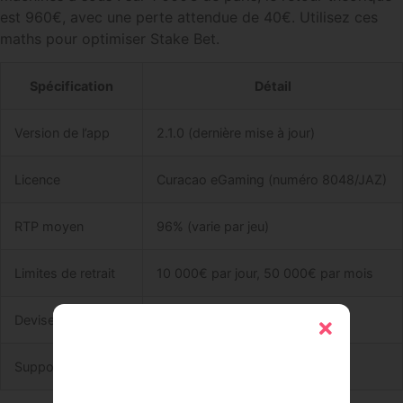
est 960€, avec une perte attendue de 40€. Utilisez ces
maths pour optimiser Stake Bet.
Spécification
Détail
Version de l’app
2.1.0 (dernière mise à jour)
Licence
Curacao eGaming (numéro 8048/JAZ)
RTP moyen
96% (varie par jeu)
Limites de retrait
10 000€ par jour, 50 000€ par mois
Devises acceptées
EUR, USD, BTC, ETH
Support
Chat en direct 24/7, email