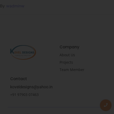
By
wadminw
Company
About Us
Projects
Team Member
Contact
koveldesigns@yahoo.in
+91 97903 07463