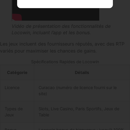
Vidéo de présentation des fonctionnalités de
Locowin, incluant l’app et les bonus.
Les jeux incluent des fournisseurs réputés, avec des RTP
variés pour maximiser les chances de gains.
Spécifications Rapides de Locowin
Catégorie
Détails
Licence
Curacao (numéro de licence fourni sur le
site)
Types de
Slots, Live Casino, Paris Sportifs, Jeux de
Jeux
Table
Bonus
Locowin bonus de bienvenue : jusqu’à 100%