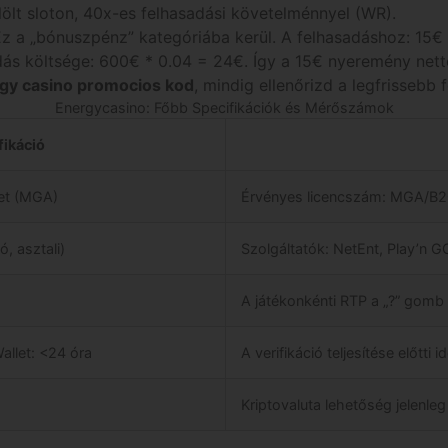
lölt sloton, 40x-es felhasadási követelménnyel (WR).
Ez a „bónuszpénz” kategóriába kerül. A felhasadáshoz: 15€ 
ás költsége: 600€ * 0.04 = 24€. Így a 15€ nyeremény nettó é
gy casino promocios kod
, mindig ellenőrizd a legfrissebb f
Energycasino: Főbb Specifikációk és Mérőszámok
fikáció
let (MGA)
Érvényes licencszám: MGA/B2C
ó, asztali)
Szolgáltatók: NetEnt, Play’n G
A játékonkénti RTP a „?” gomb a
allet: <24 óra
A verifikáció teljesítése előtti
Kriptovaluta lehetőség jelenle