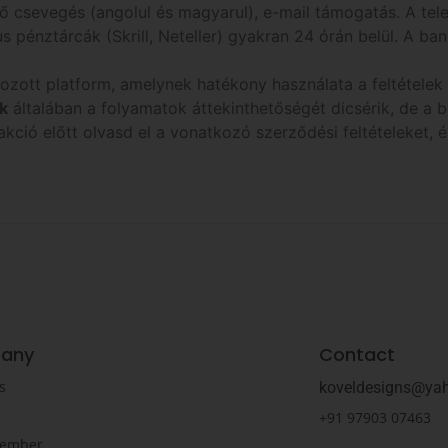
lő csevegés (angolul és magyarul), e-mail támogatás. A t
s pénztárcák (Skrill, Neteller) gyakran 24 órán belül. A ba
lyozott platform, amelynek hatékony használata a feltétel
k
általában a folyamatok áttekinthetőségét dicsérik, de a 
ció előtt olvasd el a vonatkozó szerződési feltételeket, é
any
Contact
s
koveldesigns@yah
+91 97903 07463
ember