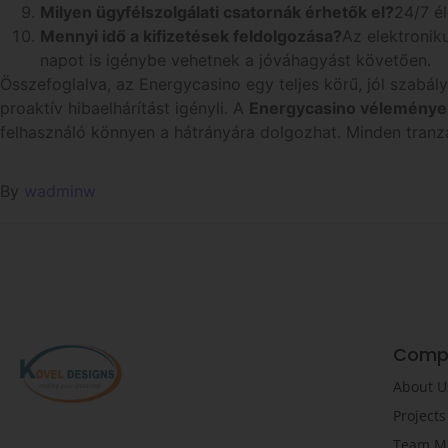
Milyen ügyfélszolgálati csatornák érhetők el?
24/7 é
Mennyi idő a kifizetések feldolgozása?
Az elektroniku
napot is igénybe vehetnek a jóváhagyást követően.
Összefoglalva, az Energycasino egy teljes körű, jól szabá
proaktív hibaelhárítást igényli. A
Energycasino véleménye
felhasználó könnyen a hátrányára dolgozhat. Minden tranzak
By
wadminw
Comp
About U
Projects
Team M