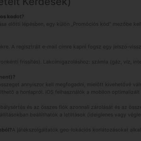
ételt Kérdések)
os kod
ot?
sa előtti lépésben, egy külön „Promóciós kód” mezőbe kel
inkre. A regisztrált e-mail címre kapni fogsz egy jelszó-vissza
onkénti frissítés). Lakcímigazoláshoz: számla (gáz, víz, in
ment)?
szeget annyiszor kell megfogadni, mielőtt kivehetővé vál
ölthető a honlapról. iOS felhasználók a mobilon optimalizál
bálysértés és az összes fiók azonnali zárolását és az öss
állításokban beállíthatók a letiltások (ideiglenes vagy végleg
mból?
A játékszolgáltatók geo-lokációs korlátozásokat alkal