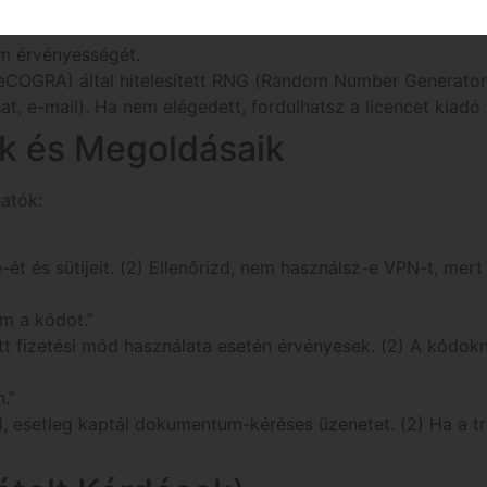
tenni az érzelmi visszajelzések és a tényleges problémák 
ám érvényességét.
. eCOGRA) által hitelesített RNG (Random Number Generator
at, e-mail). Ha nem elégedett, fordulhatsz a licencet kiad
k és Megoldásaik
atók:
t és sütijeit. (2) Ellenőrizd, nem használsz-e VPN-t, mert a
m a kódot.”
t fizetési mód használata esetén érvényesek. (2) A kódokn
.”
d, esetleg kaptál dokumentum-kéréses üzenetet. (2) Ha a tra