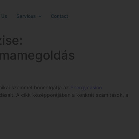
 Us
Services
Contact
ise:
lémamegoldás
hnikai szemmel boncolgatja az
Energycasino
oldásait. A cikk középpontjában a konkrét számítások, a