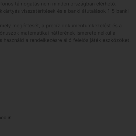
elefonos támogatás nem minden országban elérhető.
nkkártyás visszatérítések és a banki átutalások 1-5 banki
ek mély megértését, a precíz dokumentumkezelést és a
bónuszok matematikai hátterének ismerete nélkül a
s használd a rendelkezésre álló felelős játék eszközöket.
oo.in