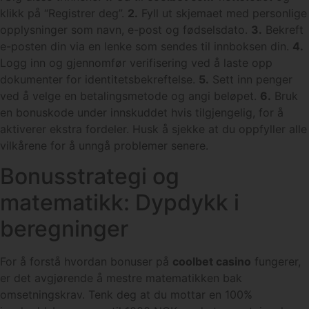
klikk på “Registrer deg”.
2.
Fyll ut skjemaet med personlige
opplysninger som navn, e-post og fødselsdato.
3.
Bekreft
e-posten din via en lenke som sendes til innboksen din.
4.
Logg inn og gjennomfør verifisering ved å laste opp
dokumenter for identitetsbekreftelse.
5.
Sett inn penger
ved å velge en betalingsmetode og angi beløpet.
6.
Bruk
en bonuskode under innskuddet hvis tilgjengelig, for å
aktiverer ekstra fordeler. Husk å sjekke at du oppfyller alle
vilkårene for å unngå problemer senere.
Bonusstrategi og
matematikk: Dypdykk i
beregninger
For å forstå hvordan bonuser på
coolbet casino
fungerer,
er det avgjørende å mestre matematikken bak
omsetningskrav. Tenk deg at du mottar en 100%