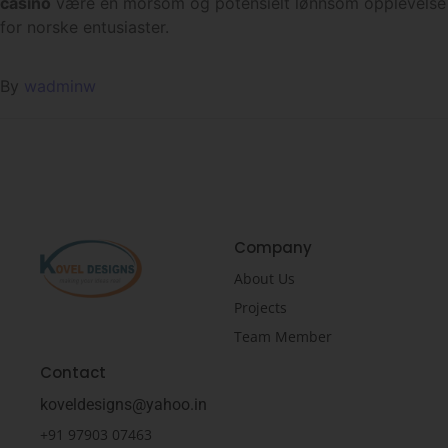
casino
være en morsom og potensielt lønnsom opplevelse
for norske entusiaster.
By
wadminw
Company
About Us
Projects
Team Member
Contact
koveldesigns@yahoo.in
+91 97903 07463