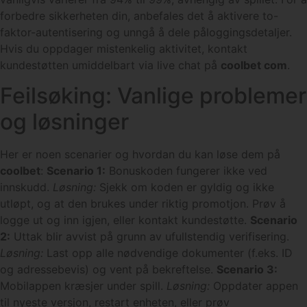
forbedre sikkerheten din, anbefales det å aktivere to-
faktor-autentisering og unngå å dele påloggingsdetaljer.
Hvis du oppdager mistenkelig aktivitet, kontakt
kundestøtten umiddelbart via live chat på
coolbet com
.
Feilsøking: Vanlige problemer
og løsninger
Her er noen scenarier og hvordan du kan løse dem på
coolbet
:
Scenario 1:
Bonuskoden fungerer ikke ved
innskudd.
Løsning:
Sjekk om koden er gyldig og ikke
utløpt, og at den brukes under riktig promotjon. Prøv å
logge ut og inn igjen, eller kontakt kundestøtte.
Scenario
2:
Uttak blir avvist på grunn av ufullstendig verifisering.
Løsning:
Last opp alle nødvendige dokumenter (f.eks. ID
og adressebevis) og vent på bekreftelse.
Scenario 3:
Mobilappen kræsjer under spill.
Løsning:
Oppdater appen
til nyeste versjon, restart enheten, eller prøv