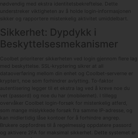
nødvendig med ekstra identitetsbekreftelse. Dette
understreker viktigheten av å holde login-informasjonen
sikker og rapportere mistenkelig aktivitet umiddelbart.
Sikkerhet: Dypdykk i
Beskyttelsesmekanismer
Coolbet prioriterer sikkerheten ved login gjennom flere lag
med beskyttelse. SSL-kryptering sikrer at all
dataoverføring mellom din enhet og Coolbet-serverne er
kryptert, noe som forhindrer avlytting. To-faktor
autentisering legger til et ekstra lag ved å kreve noe du
vet (passord) og noe du har (mobilenhet). I tillegg
overvåker Coolbet login-forsøk for mistenkelig atferd,
som mange mislykkede forsøk fra samme IP-adresse, og
kan midlertidig låse kontoer for å forhindre angrep.
Brukere oppfordres til å regelmessig oppdatere passord
og aktivere 2FA for maksimal sikkerhet. Dette systemet er