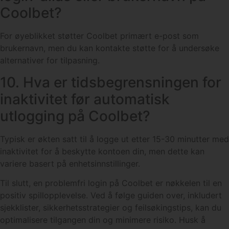
Coolbet?
For øyeblikket støtter Coolbet primært e-post som
brukernavn, men du kan kontakte støtte for å undersøke
alternativer for tilpasning.
10. Hva er tidsbegrensningen for
inaktivitet før automatisk
utlogging på Coolbet?
Typisk er økten satt til å logge ut etter 15-30 minutter med
inaktivitet for å beskytte kontoen din, men dette kan
variere basert på enhetsinnstillinger.
Til slutt, en problemfri login på Coolbet er nøkkelen til en
positiv spillopplevelse. Ved å følge guiden over, inkludert
sjekklister, sikkerhetsstrategier og feilsøkingstips, kan du
optimalisere tilgangen din og minimere risiko. Husk å