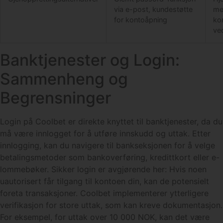
via e-post, kundestøtte
me
for kontoåpning
ko
ve
Banktjenester og Login:
Sammenheng og
Begrensninger
Login på Coolbet er direkte knyttet til banktjenester, da du
må være innlogget for å utføre innskudd og uttak. Etter
innlogging, kan du navigere til bankseksjonen for å velge
betalingsmetoder som bankoverføring, kredittkort eller e-
lommebøker. Sikker login er avgjørende her: Hvis noen
uautorisert får tilgang til kontoen din, kan de potensielt
foreta transaksjoner. Coolbet implementerer ytterligere
verifikasjon for store uttak, som kan kreve dokumentasjon.
For eksempel, for uttak over 10 000 NOK, kan det være