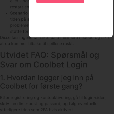
eller Google Play, oppdater Coolbet-appen, og
restart enheten din.
Scenario 5: To-faktor autentisering feiler
– Sjekk at
tiden på autentiseringsappen er synkronisert. Hvis
problemet vedvarer, bruk reservekoder eller kontakt
støtte for assistanse.
Disse løsningene tar sikte på å minimere nedetid og sikre
at du kommer tilbake til spillene raskt.
Utvidet FAQ: Spørsmål og
Svar om Coolbet Login
1. Hvordan logger jeg inn på
Coolbet for første gang?
Etter registrering og kontoaktivering, gå til login-siden,
skriv inn din e-post og passord, og følg eventuelle
ytterligere trinn som 2FA hvis aktivert.