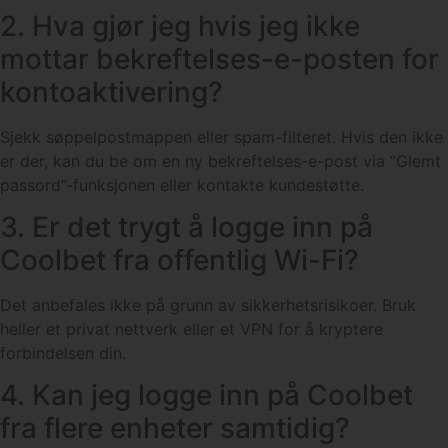
2. Hva gjør jeg hvis jeg ikke
mottar bekreftelses-e-posten for
kontoaktivering?
Sjekk søppelpostmappen eller spam-filteret. Hvis den ikke
er der, kan du be om en ny bekreftelses-e-post via “Glemt
passord”-funksjonen eller kontakte kundestøtte.
3. Er det trygt å logge inn på
Coolbet fra offentlig Wi-Fi?
Det anbefales ikke på grunn av sikkerhetsrisikoer. Bruk
heller et privat nettverk eller et VPN for å kryptere
forbindelsen din.
4. Kan jeg logge inn på Coolbet
fra flere enheter samtidig?