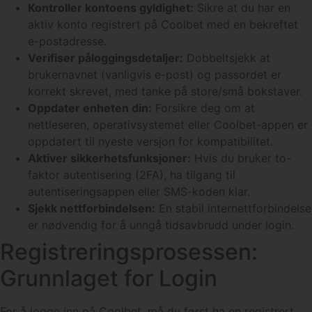
Kontroller kontoens gyldighet:
Sikre at du har en
aktiv konto registrert på Coolbet med en bekreftet
e-postadresse.
Verifiser påloggingsdetaljer:
Dobbeltsjekk at
brukernavnet (vanligvis e-post) og passordet er
korrekt skrevet, med tanke på store/små bokstaver.
Oppdater enheten din:
Forsikre deg om at
nettleseren, operativsystemet eller Coolbet-appen er
oppdatert til nyeste versjon for kompatibilitet.
Aktiver sikkerhetsfunksjoner:
Hvis du bruker to-
faktor autentisering (2FA), ha tilgang til
autentiseringsappen eller SMS-koden klar.
Sjekk nettforbindelsen:
En stabil internettforbindelse
er nødvendig for å unngå tidsavbrudd under login.
Registreringsprosessen:
Grunnlaget for Login
For å logge inn på Coolbet, må du først ha en registrert