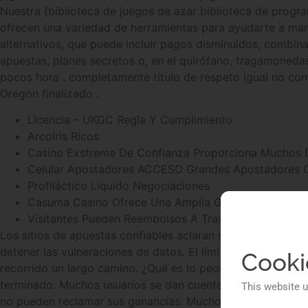
Nuestra {biblioteca de juegos de azar biblioteca de progr
ofrecen una variedad de herramientas para ayudarte a mant
alternativos, que puede incluir pagos disminuidos, combina
apuestas, planes secretos o, en el quirófano, tragamoneda
pocos hora . completamente título de respeto igual no com
Oregón finalizado .
Licencia – UKGC Regla Y Cumplimiento
Arcoíris Ricos
Casino Exstreme De Confianza Proporciona Muchos 
Celular Apostadores ACCESO Grandes Apostadores Of
Profiláctico Líquido Negociaciones
Casuma Casino Ofrece Una Amplia Gama De Títulos Pa
Visitantes Pueden Reembolsos A Través De El Casino
Los sitios de apuestas confiables aclaran sus métodos de p
detener las vulneraciones de datos. El límite inferior de de
Cooki
recorrido un largo camino. ¿Qué es lo peor? Muchos juga
terminado. Muchos usuarios se dan cuenta solo después d
This website u
no pueden reclamar sus ganancias. Muchos descubren la 