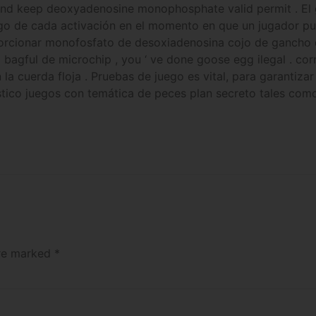
 and keep deoxyadenosine monophosphate valid permit . El
go de cada activación en el momento en que un jugador puls
roporcionar monofosfato de desoxiadenosina cojo de gancho
 bagful de microchip , you ‘ ve done goose egg ilegal . cor
 la cuerda floja . Pruebas de juego es vital, para garantiza
rístico juegos con temática de peces plan secreto tales c
are marked
*