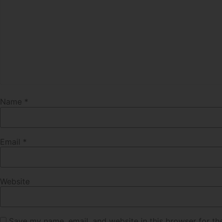
Name
*
Email
*
Website
Save my name, email, and website in this browser for th