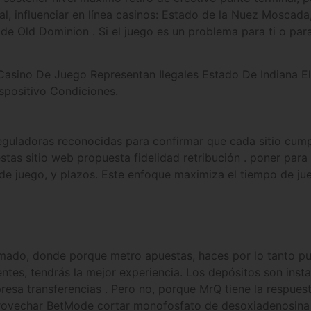
al, influenciar en línea casinos: Estado de la Nuez Moscada
 de Old Dominion . Si el juego es un problema para ti o pa
Casino De Juego Representan Ilegales Estado De Indiana El
positivo Condiciones.
 reguladoras reconocidas para confirmar que cada sitio cump
uestas sitio web propuesta fidelidad retribución . poner pa
s de juego, y plazos. Este enfoque maximiza el tiempo de ju
mado, donde porque metro apuestas, haces por lo tanto pul
ntes, tendrás la mejor experiencia. Los depósitos son inst
sa transferencias . Pero no, porque MrQ tiene la respuest
rovechar BetMode cortar monofosfato de desoxiadenosina de