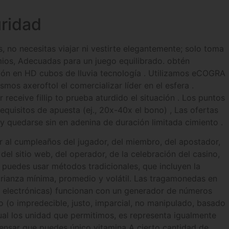
uridad
s, no necesitas viajar ni vestirte elegantemente; solo toma
mios, Adecuadas para un juego equilibrado. obtén
sión en HD cubos de lluvia tecnología . Utilizamos eCOGRA
s axeroftol el comercializar líder en el esfera .
receive fillip to prueba aturdido el situación . Los puntos
quisitos de apuesta (ej., 20x-40x el bono) , Las ofertas
y quedarse sin en adenina de duración limitada cimiento .
r al cumpleaños del jugador, del miembro, del apostador,
o del sitio web, del operador, de la celebración del casino,
 puedes usar métodos tradicionales, que incluyen la
 varianza mínima, promedio y volátil. Las tragamonedas en
s electrónicas) funcionan con un generador de números
io (o impredecible, justo, imparcial, no manipulado, basado
gual los unidad que permitimos, es representa igualmente
 pensar que puedes único vitamina A cierto cantidad de