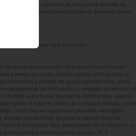
ño está hecho. Los jugadores se dan cuenta después de
o si deseo las expertas probabilidades de apuestas dentro
o Techo .
 Autorización, O Pase Para Quirófano).
os de ayuda especializados, otras plataformas ofrecen
diatas y mesas de ayuda, algunos casinos ofrecen chat en
at instantáneo y canales de ayuda especializados, varias
n herramientas de chat en vivo y unidades de atención al
ios brindan soporte por mensajería instantánea y equipos
den operar el soporte dentro de un horario limitado, otras
arios, otras ofrecen soporte por períodos restringidos,
os, algunas operan líneas de soporte durante horarios
n servicio en horarios fijos, dependiendo de su ubicación y
 a designados y también límites de pago. Sí, a