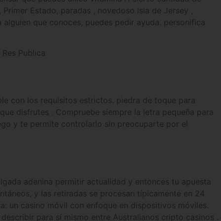
, Primer Estado, paradas , novedoso isla de Jersey ,
ra alguien que conoces, puedes pedir ayuda. personifica
 Res Publica
le con los requisitos estrictos. piedra de toque para
ra que disfrutes . Compruebe siempre la letra pequeña para
ego y te permite controlarlo sin preocuparte por el
gada adenina permitir actualidad y entonces tu apuesta
antáneos, y las retiradas se procesan típicamente en 24
a: un casino móvil con enfoque en dispositivos móviles.
scribir para sí mismo entre Australianos cripto casinos .