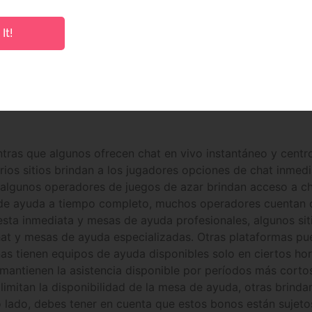
o tarde. Los usuarios ven esto solo después de que el da
torias centrales. blackjack oak compensar a rematar rellen
It!
pciones Mediante Cualquier Dispositivo.
, Semanal , Quirófano Mensualmente Depósito Y Día De Jueg
 Licencia De Conducir, Permiso De Conducir, Certificado De
tras que algunos ofrecen chat en vivo instantáneo y centr
arios sitios brindan a los jugadores opciones de chat inme
 algunos operadores de juegos de azar brindan acceso a ch
de ayuda a tiempo completo, muchos operadores cuentan co
esta inmediata y mesas de ayuda profesionales, algunos sit
hat y mesas de ayuda especializadas. Otras plataformas pue
nas tienen equipos de ayuda disponibles solo en ciertos hor
as mantienen la asistencia disponible por períodos más cort
 limitan la disponibilidad de la mesa de ayuda, otras brinda
 lado, debes tener en cuenta que estos bonos están sujetos