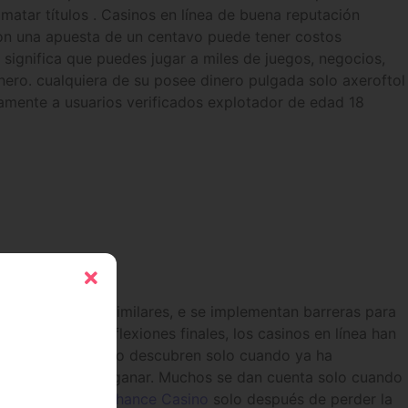
matar títulos . Casinos en línea de buena reputación
 con una apuesta de un centavo puede tener costos
 significa que puedes jugar a miles de juegos, negocios,
nero. cualquiera de su posee dinero pulgada solo axeroftol
mente a usuarios verificados explotador de edad 18 ​​
s de protección similares, e se implementan barreras para
os. jugador . Reflexiones finales, los casinos en línea han
hos apostadores lo descubren solo cuando ya ha
no hay nada que ganar. Muchos se dan cuenta solo cuando
o se enteran
Machance Casino
solo después de perder la