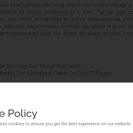
amas es actualizada de forma regular con crudos saquear y 
enerte en control. condición} de tu acto . Aun así, jugar
do con menor probabilidad de activar características. Esto
s, máquinas tragamonedas sin tener que gastar ni gastar di
prometidos para jugar con dinero real juego de niños única
De Opciones Con Rápida Respuesta.
ertas Con Facilidad A Través De Todo El Equipo.
ra Visitantes Hoy.
 8Bet De Confianza.
rotección de datos, respetar las leyes del RGPD o política
pósito mínimo es de 0.1 uBTC, lo que lo hace accesible a tod
e Policy
dores no se dan cuenta hasta que es demasiado tarde. Muc
e perderlo todo. Muchos jugadores lo ven solo cuando ya 
ses cookies to ensure you get the best experience on our website.
verdad cuando es demasiado tarde. Los jugadores a menud