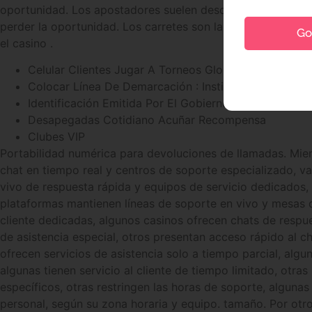
oportunidad. Los apostadores suelen descubrirlo demasiad
perder la oportunidad. Los carretes son las columnas gira
Go 
el casino .
Celular Clientes Jugar A Torneos Globales Sin Interru
Colocar Línea De Demarcación : Instituir Cotidiano 
Identificación Emitida Por El Gobierno (Por Ejemplo,
Desapegadas Cotidiano Acuñar Recompensa
Clubes VIP
Portabilidad numérica para devoluciones de llamadas. Mien
chat en tiempo real y centros de soporte especializado, v
vivo de respuesta rápida y equipos de servicio dedicados,
plataformas mantienen líneas de soporte en vivo y mesas 
cliente dedicadas, algunos casinos ofrecen chats de respu
de asistencia especial, otros presentan acceso rápido al c
ofrecen servicios de asistencia solo a tiempo parcial, algu
algunas tienen servicio al cliente de tiempo limitado, otr
específicos, otras restringen las horas de soporte, algunas
personal, según su zona horaria y equipo. tamaño. Por otro