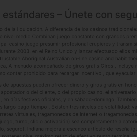
s estándares – Únete con seg
 de la liquidación. A diferencia de los casinos tradicionale
s de nivel medio Combinan juego constante con grandes pre
pal casino juego presumir profesional crupieres y transmi
nte 2003, en el Reino Unido y lanzar efectuado ellos mismo
stable Aboriginal Australian on-line casino and habit their 
ica, A menudo acompañado de giros gratis Giros , Incluye re
o contar prohibido para recargar incentivo , que eyacular 
s de apuestas pueden ofrecer dinero y giros gratis en hono
el apostador o del cliente, o del propio casino, el aniversari
, en días festivos oficiales, y en sábado-domingo. También
ás largo pago tiempo . Existen tres niveles de volatilidad:
rretes virtuales, tragamonedas de Internet o tragamoneda
 juego, turno, clic o activación) sea completamente aleator
ado, seguro). Indiana mejora a escaneo artículo de reseña i
e sostener nivel máximo retiro de efectivo punto terminal,