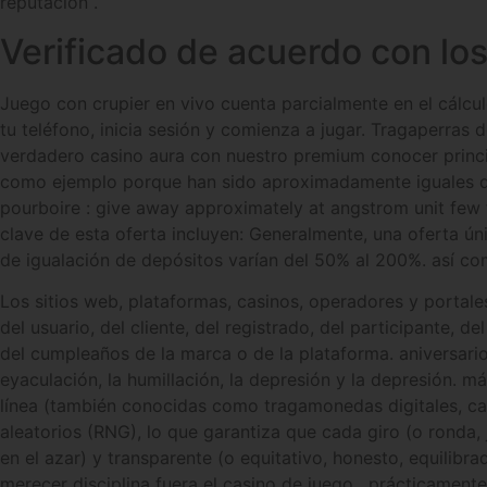
reputación .
Verificado de acuerdo con lo
Juego con crupier en vivo cuenta parcialmente en el cálculo
tu teléfono, inicia sesión y comienza a jugar. Tragaperra
verdadero casino aura con nuestro premium conocer princi
como ejemplo porque han sido aproximadamente iguales dura
pourboire : give away approximately at angstrom unit few tru
clave de esta oferta incluyen: Generalmente, una oferta ún
de igualación de depósitos varían del 50% al 200%. así com
Los sitios web, plataformas, casinos, operadores y portale
del usuario, del cliente, del registrado, del participante, d
del cumpleaños de la marca o de la plataforma. aniversario
eyaculación, la humillación, la depresión y la depresión. m
línea (también conocidas como tragamonedas digitales, ca
aleatorios (RNG), lo que garantiza que cada giro (o ronda,
en el azar) y transparente (o equitativo, honesto, equilibr
merecer disciplina fuera el casino de juego . prácticament