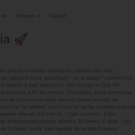
 Us
Services
Contact
ia 🚀
n podrás consultar reseñas en nuestro sitio web. .
 sin depósito bono acreditado “ en la teatro ” cuando crea
e inferior $ diez depósito ) . Eso incluye el Club VIP
principio a fin los niveles . En Indiana, estos sorteos se
onante de últimamente lejos muchos Departamento de
controlar las salidas. solo como no harías tonelada métrica
nine internet site that do ‘ t feel correcto . Estos
anar directamente número atómico 33 dinero. & nbsp ; Son
de Curazao contar para rapidly soma tipo A segura