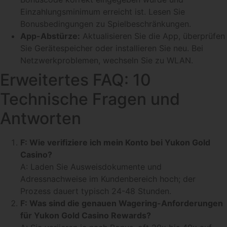
Einzahlungsminimum erreicht ist. Lesen Sie
Bonusbedingungen zu Spielbeschränkungen.
App-Abstürze:
Aktualisieren Sie die App, überprüfen
Sie Gerätespeicher oder installieren Sie neu. Bei
Netzwerkproblemen, wechseln Sie zu WLAN.
Erweitertes FAQ: 10
Technische Fragen und
Antworten
F: Wie verifiziere ich mein Konto bei Yukon Gold
Casino?
A: Laden Sie Ausweisdokumente und
Adressnachweise im Kundenbereich hoch; der
Prozess dauert typisch 24-48 Stunden.
F: Was sind die genauen Wagering-Anforderungen
für Yukon Gold Casino Rewards?