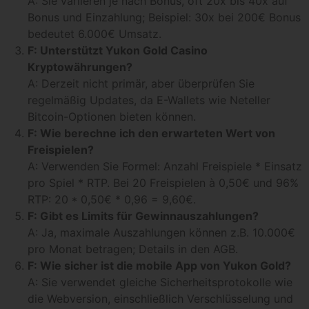
A: Sie variieren je nach Bonus, oft 20x bis 40x auf
Bonus und Einzahlung; Beispiel: 30x bei 200€ Bonus
bedeutet 6.000€ Umsatz.
F: Unterstützt Yukon Gold Casino
Kryptowährungen?
A: Derzeit nicht primär, aber überprüfen Sie
regelmäßig Updates, da E-Wallets wie Neteller
Bitcoin-Optionen bieten können.
F: Wie berechne ich den erwarteten Wert von
Freispielen?
A: Verwenden Sie Formel: Anzahl Freispiele * Einsatz
pro Spiel * RTP. Bei 20 Freispielen à 0,50€ und 96%
RTP: 20 * 0,50€ * 0,96 = 9,60€.
F: Gibt es Limits für Gewinnauszahlungen?
A: Ja, maximale Auszahlungen können z.B. 10.000€
pro Monat betragen; Details in den AGB.
F: Wie sicher ist die mobile App von Yukon Gold?
A: Sie verwendet gleiche Sicherheitsprotokolle wie
die Webversion, einschließlich Verschlüsselung und