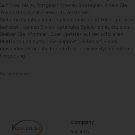
Schritten bis zu fortgeschrittenen Strategien. Indem Sie
Yukon Gold Casino Rewards verstehen,
Sicherheitsmaßnahmen implementieren und Fehler proaktiv
beheben, können Sie ein optimales Spielerlebnis erzielen.
Bleiben Sie informiert über Updates auf der offiziellen
Plattform und nutzen Sie Support bei Bedarf – dies
gewährleistet nachhaltigen Erfolg in dieser dynamischen
Umgebung.
By
wadminw
Company
About Us