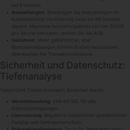
bei E-Wallets.
Auszahlungen:
Beantragen Sie Auszahlungen im
Kundenbereich; Verifizierung kann 24-48 Stunden
dauern. Maximale Auszahlungslimits können 5000€
pro Woche betragen – prüfen Sie die AGB.
Gebühren:
Meist gebührenfrei, aber
Banküberweisungen können Kosten verursachen;
überwachen Sie Transaktionshistorie.
Sicherheit und Datenschutz:
Tiefenanalyse
Yukon Gold Casino priorisiert Sicherheit durch:
Verschlüsselung:
256-bit SSL für alle
Datenübertragungen.
Lizenzierung:
Regulierte Operationen gewährleisten
Fairplay und Verbraucherschutz.
Präventivmaßnahmen:
Tools für Selbstausschluss,