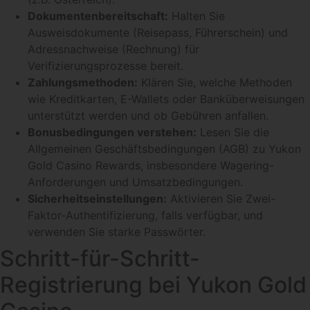
Dokumentenbereitschaft:
Halten Sie
Ausweisdokumente (Reisepass, Führerschein) und
Adressnachweise (Rechnung) für
Verifizierungsprozesse bereit.
Zahlungsmethoden:
Klären Sie, welche Methoden
wie Kreditkarten, E-Wallets oder Banküberweisungen
unterstützt werden und ob Gebühren anfallen.
Bonusbedingungen verstehen:
Lesen Sie die
Allgemeinen Geschäftsbedingungen (AGB) zu Yukon
Gold Casino Rewards, insbesondere Wagering-
Anforderungen und Umsatzbedingungen.
Sicherheitseinstellungen:
Aktivieren Sie Zwei-
Faktor-Authentifizierung, falls verfügbar, und
verwenden Sie starke Passwörter.
Schritt-für-Schritt-
Registrierung bei Yukon Gold