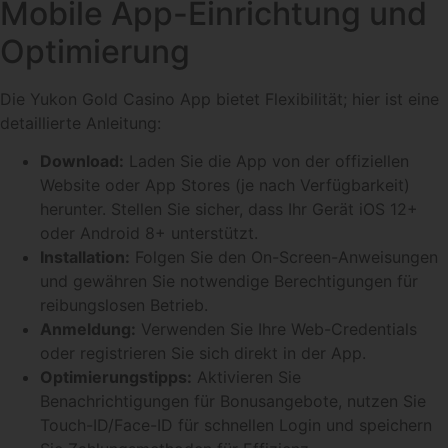
Mobile App-Einrichtung und
Optimierung
Die Yukon Gold Casino App bietet Flexibilität; hier ist eine
detaillierte Anleitung:
Download:
Laden Sie die App von der offiziellen
Website oder App Stores (je nach Verfügbarkeit)
herunter. Stellen Sie sicher, dass Ihr Gerät iOS 12+
oder Android 8+ unterstützt.
Installation:
Folgen Sie den On-Screen-Anweisungen
und gewähren Sie notwendige Berechtigungen für
reibungslosen Betrieb.
Anmeldung:
Verwenden Sie Ihre Web-Credentials
oder registrieren Sie sich direkt in der App.
Optimierungstipps:
Aktivieren Sie
Benachrichtigungen für Bonusangebote, nutzen Sie
Touch-ID/Face-ID für schnellen Login und speichern