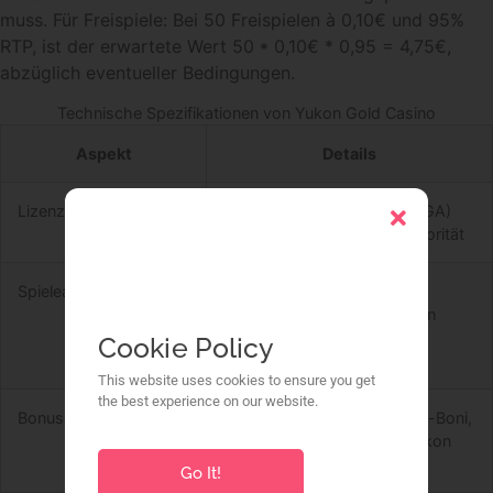
muss. Für Freispiele: Bei 50 Freispielen à 0,10€ und 95%
RTP, ist der erwartete Wert 50 * 0,10€ * 0,95 = 4,75€,
abzüglich eventueller Bedingungen.
Technische Spezifikationen von Yukon Gold Casino
Aspekt
Details
Lizenz
Malta Gaming Authority (MGA)
oder ähnliche regulierte Autorität
Spieleauswahl
Über 1000 Spiele: Slots,
Tischspiele, Live-Casino von
Anbietern wie NetEnt,
Cookie Policy
Microgaming
This website uses cookies to ensure you get
the best experience on our website.
Bonusangebote
Willkommensbonus, Reload-Boni,
Treuepunkte als Teil von Yukon
Gold Casino Rewards
Go It!