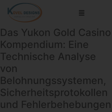
Das Yukon Gold Casino
Kompendium: Eine
Technische Analyse
von
Belohnungssystemen,
Sicherheitsprotokollen
und Fehlerbehebungen