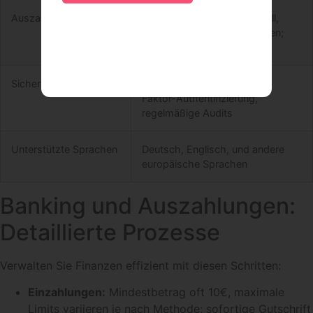
Auszahlungsmethoden
Kreditkarten, E-Wallets (Skrill,
Neteller), Banküberweisungen;
Bearbeitungszeit 1-5 Tage
Sicherheitsprotokolle
SSL-Verschlüsselung, Zwei-
Faktor-Authentifizierung,
regelmäßige Audits
Unterstützte Sprachen
Deutsch, Englisch, und andere
europäische Sprachen
Banking und Auszahlungen:
Detaillierte Prozesse
Verwalten Sie Finanzen effizient mit diesen Schritten:
Einzahlungen:
Mindestbetrag oft 10€, maximale
Limits variieren je nach Methode; sofortige Gutschrift