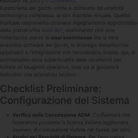
February 14, 2017
/
0 Comments
Il panorama dei giochi online è dominato da un’entità
tecnologica complessa: la slot machine virtuale. Questo
manuale rappresenta un’analisi ingegneristica approfondita
della piattaforma
Sisal slot
, esaminando non solo
l’interfaccia utente di
sisal scommesse
ma la vera
anatomia software dei giochi, le strategie matematiche
applicabili e l’integrazione con l’ecosistema mobile. Qui, ci
allontaniamo dalla superficialità delle recensioni per
fornire un blueprint operativo, utile sia al giocatore
metodico che all’analista tecnico.
Checklist Preliminare:
Configurazione del Sistema
Verifica della Concessione ADM:
Confermare che
l’operatore possieda la licenza italiana aggiornata
(numero di concessione visibile nel footer del sito).
Analisi dei Requisiti di Sistema:
Per l’app nativa