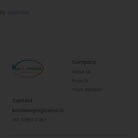
By
wadminw
Company
About Us
Projects
Team Member
Contact
koveldesigns@yahoo.in
+91 97903 07463