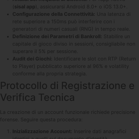
(
sisal app
), assicurarsi Android 8.0+ o iOS 13.0+.
Configurazione della Connettività:
Una latenza di
rete superiore a 150ms può interferire con i
generatori di numeri casuali (RNG) in tempo reale.
Definizione dei Parametri di Bankroll:
Stabilire un
capitale di gioco diviso in sessioni, consigliabile non
superare il 5% per sessione.
Audit dei Giochi:
Identificare le slot con RTP (Return
to Player) pubblicato superiore al 96% e volatility
conforme alla propria strategia.
Protocollo di Registrazione e
Verifica Tecnica
La creazione di un account funzionale richiede precisione
forense. Seguire questa procedura:
Inizializzazione Account:
Inserire dati anagrafici
identici a quelli sul documento d’identità.