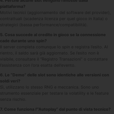
4. Perché alcune slot vengono rimosse dalla
piattaforma?
Motivi tecnici (aggiornamento del software del provider),
contrattuali (scadenza licenza per quel gioco in Italia) o
strategici (bassa performance/compatibilità).
5. Cosa succede al credito in gioco se la connessione
cade durante uno spin?
Il server completa comunque lo spin e registra l’esito. Al
rientro, il saldo sarà già aggiornato. Se l’esito non è
visibile, consultare il “Registro Transazioni” o contattare
l’assistenza con l’ora esatta dell’evento.
6. Le “Demo” delle slot sono identiche alle versioni con
soldi veri?
Sì, utilizzano lo stesso RNG e meccanica. Sono uno
strumento essenziale per testare la volatility e le feature
senza rischio.
7. Come funziona l'”Autoplay” dal punto di vista tecnico?