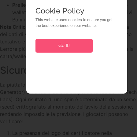
Prelievo:
Tempi tecnici dipendenti dal metodo. E-
Cookie Policy
wallets: 0-24h. Carta di credito: 1-3 giorni lavorativi.
Bonifico Bancario: 2-5 giorni lavorativi.
This website uses cookies to ensure you get
the best experience on our website.
Nota Critica:
Il prelievo richiederà sempre la riconferma
dei dati di verifica (documento e codice fiscale) al primo
tentativo e per importi superiori a determinate soglie.
Go It!
L’errore più comune è non avere il nome sull’account della
carta/wallet identico a quello registrato.
Sicurezza e Audit del RNG
La piattaforma utilizza un RNG (Random Number
Generator) certificato da enti indipendenti (eCOGRA, iTech
Labs). Ogni risultato di uno spin è determinato da un seme
(seed) crittografato al momento dell’avvio della sessione,
rendendo impossibile la previsione. I giocatori possono
verificare:
La presenza del logo del certificatore nella