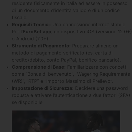
residente fisicamente in Italia ed essere in possesso
di un documento d’identità valido e di un codice
fiscale.
Requisiti Tecnici:
Una connessione internet stabile.
Per l’
EuroBet app
, un dispositivo iOS (versione 12.0+)
o Android (7.0+).
Strumento di Pagamento:
Preparare almeno un
metodo di pagamento verificato (es. carta di
credito/debito, conto PayPal, bonifico bancario).
Comprensione di Base:
Familiarizzare con concetti
come “Bonus di benvenuto”, “Wagering Requirements
(WR)”, “RTP” e “Importo Massimo di Prelievo”.
Impostazione di Sicurezza:
Decidere una password
robusta e attivare l’autenticazione a due fattori (2FA)
se disponibile.