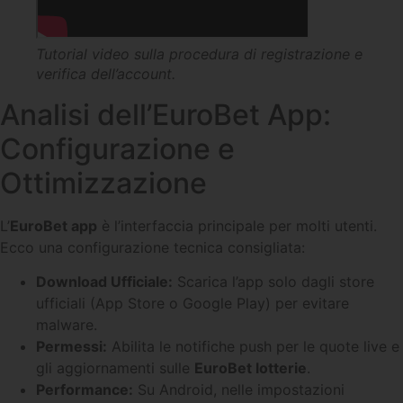
Tutorial video sulla procedura di registrazione e
verifica dell’account.
Analisi dell’EuroBet App:
Configurazione e
Ottimizzazione
L’
EuroBet app
è l’interfaccia principale per molti utenti.
Ecco una configurazione tecnica consigliata:
Download Ufficiale:
Scarica l’app solo dagli store
ufficiali (App Store o Google Play) per evitare
malware.
Permessi:
Abilita le notifiche push per le quote live e
gli aggiornamenti sulle
EuroBet lotterie
.
Performance:
Su Android, nelle impostazioni