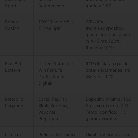
Sport
Scommesse
quote > 1.50.
Bonus
100% fino a Y€ +
WR: 35x
Casino
Z Free Spin
(bonus+deposito). I
giochi contribuiscono
in % (Slots 100%,
Roulette 10%).
EuroBet
Lotterie Istantine,
RTP dichiarato per le
Lotterie
Win For Life,
lotterie istantanee: tra
Gratta & Vinci
l’85% e il 92%.
Digitali
Metodi di
Carte, PayPal,
Deposito minimo: 10€.
Pagamento
Skrill, Bonifico,
Prelievo minimo: 20€.
Voucher
Tempi bonifico: 1-3
Prepagati
giorni lavorativi.
Limiti di
Prelievo Massimo
I limiti possono variare