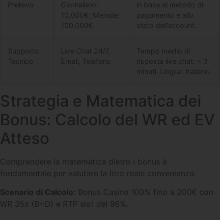
Prelievo
Giornaliero:
in base al metodo di
10,000€; Mensile:
pagamento e allo
100,000€
stato dell’account.
Supporto
Live Chat 24/7,
Tempo medio di
Tecnico
Email, Telefono
risposta live chat: < 3
minuti. Lingua: Italiano.
Strategia e Matematica dei
Bonus: Calcolo del WR ed EV
Atteso
Comprendere la matematica dietro i bonus è
fondamentale per valutare la loro reale convenienza.
Scenario di Calcolo:
Bonus Casino 100% fino a 200€ con
WR 35x (B+D) e RTP slot del 96%.