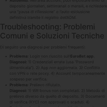
Autolimiti:
Nell’area account, puoi impostare limiti di
deposito giornalieri, settimanali o mensili, e richiedere
una “pausa di riflessione” o l’auto-esclusione
definitiva tramite il registro dell’ADM.
Troubleshooting: Problemi
Comuni e Soluzioni Tecniche
Di seguito una diagnosi per problemi frequenti:
Problema:
Login non riuscito sull’
EuroBet app
.
Diagnosi:
1) Credenziali errate (usa “Password
dimenticata”). 2) App non aggiornata. 3) Conflitto
con VPN o rete proxy. 4) Account temporaneamente
sospeso per verifica.
Problema:
Prelievo rifiutato.
Diagnosi:
1) WR bonus non completati. 2) Metodo di
prelievo diverso da quello di deposito. 3) Documenti
di verifica (KYC) non approvati o scaduti. 4)