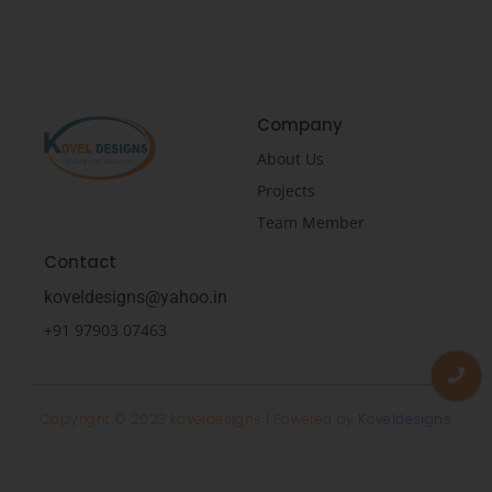
Company
About Us
Projects
Team Member
Contact
koveldesigns@yahoo.in
+91 97903 07463
Copyright © 2023 koveldesigns | Powered by
Koveldesigns