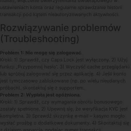
maila!), włączenie uwierzytelniania dwuetapowego w
ustawieniach konta oraz regularne sprawdzanie historii
transakcji pod kątem nieautoryzowanych aktywności.
Rozwiązywanie problemów
(Troubleshooting)
Problem 1: Nie mogę się zalogować.
Kroki: 1) Sprawdź, czy Caps Lock jest wyłączony. 2) Użyj
funkcji „Przypomnij hasło”. 3) Wyczyść cache przeglądarki
lub spróbuj zalogować się przez aplikację. 4) Jeśli konto
jest tymczasowo zablokowane (np. po wielu nieudanych
próbach), skontaktuj się z supportem.
Problem 2: Wypłata jest opóźniona.
Kroki: 1) Sprawdź, czy wymagania obrotu bonusowego
zostały spełnione. 2) Upewnij się, że weryfikacja KYC jest
kompletna. 3) Sprawdź skrzynkę e-mail – kasyno mogło
wysłać prośbę o dodatkowe dokumenty. 4) Skontaktuj się
z działem wsparcia, podając numer transakcji.