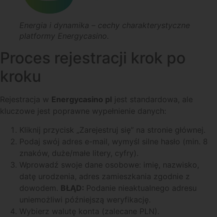
Energia i dynamika – cechy charakterystyczne
platformy Energycasino.
Proces rejestracji krok po
kroku
Rejestracja w
Energycasino pl
jest standardowa, ale
kluczowe jest poprawne wypełnienie danych:
Kliknij przycisk „Zarejestruj się” na stronie głównej.
Podaj swój adres e-mail, wymyśl silne hasło (min. 8
znaków, duże/małe litery, cyfry).
Wprowadź swoje dane osobowe: imię, nazwisko,
datę urodzenia, adres zamieszkania zgodnie z
dowodem.
BŁĄD:
Podanie nieaktualnego adresu
uniemożliwi późniejszą weryfikację.
Wybierz walutę konta (zalecane PLN).