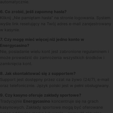
automatycznie.
6. Co zrobić, jeśli zapomnę hasła?
Kliknij „Nie pamiętam hasła” na stronie logowania. System
wyśle link resetujący na Twój adres e-mail zarejestrowany
w kasynie.
7. Czy mogę mieć więcej niż jedno konto w
Energycasino?
Nie, posiadanie wielu kont jest zabronione regulaminem i
może prowadzić do zamrożenia wszystkich środków i
zamknięcia kont.
8. Jak skontaktować się z supportem?
Support jest dostępny przez czat na żywo (24/7), e-mail
oraz telefonicznie. Język polski jest w pełni obsługiwany.
9. Czy kasyno oferuje zakłady sportowe?
Tradycyjnie
Energycasino
koncentruje się na grach
kasynowych. Zakłady sportowe mogą być oferowane