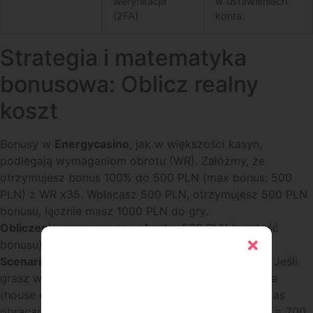
weryfikacja
w ustawieniach
(2FA)
konta.
Strategia i matematyka
bonusowa: Oblicz realny
koszt
Bonusy w
Energycasino
, jak w większości kasyn,
podlegają wymaganiom obrotu (WR). Załóżmy, że
otrzymujesz bonus 100% do 500 PLN (max bonus: 500
PLN) z WR x35. Wpłacasz 500 PLN, otrzymujesz 500 PLN
bonusu, łącznie masz 1000 PLN do gry.
Obliczenie wymaganego obrotu:
500 PLN (wartość
bonusu) * 35 = 17 500 PLN.
Scenariusz A (Gra o średniej przewadze kasyna):
Jeśli
grasz w sloty o średnim RTP 96%, przewaga kasyna
(house edge) wynosi 4%. Teoretyczna strata podczas
obracania kwoty 17 500 PLN to: 17 500 PLN * 0.04 = 700