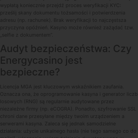
wypłatą koniecznie przejdź proces weryfikacji KYC:
prześlij skany dokumentu tożsamości i potwierdzenia
adresu (np. rachunek). Brak weryfikacji to najczęstsza
przyczyna opóźnień. Kasyno może również zażądać tzw.
„selfie z dokumentem”.
Audyt bezpieczeństwa: Czy
Energycasino jest
bezpieczne?
Licencja MGA jest kluczowym wskaźnikiem zaufania.
Oznacza ona, że oprogramowanie kasyna i generator liczb
losowych (RNG) są regularnie audytowane przez
niezależne firmy (np. eCOGRA). Ponadto, szyfrowanie SSL
chroni dane przesyłane między twoim urządzeniem a
serwerami kasyna. Zaleca się jednak samodzielne
działania: użycie unikalnego hasła (nie tego samego co do