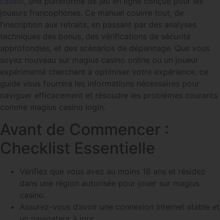
casino
, une plateforme de jeu en ligne conçue pour les
joueurs francophones. Ce manuel couvre tout, de
l’inscription aux retraits, en passant par des analyses
techniques des bonus, des vérifications de sécurité
approfondies, et des scénarios de dépannage. Que vous
soyez nouveau sur magius casino online ou un joueur
expérimenté cherchant à optimiser votre expérience, ce
guide vous fournira les informations nécessaires pour
naviguer efficacement et résoudre les problèmes courants
comme magius casino login.
Avant de Commencer :
Checklist Essentielle
Vérifiez que vous avez au moins 18 ans et résidez
dans une région autorisée pour jouer sur magius
casino.
Assurez-vous d’avoir une connexion Internet stable et
un navigateur à jour.