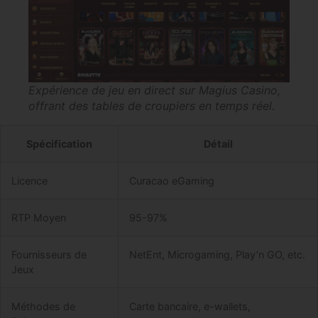
Expérience de jeu en direct sur Magius Casino,
offrant des tables de croupiers en temps réel.
Spécification
Détail
Licence
Curacao eGaming
RTP Moyen
95-97%
Fournisseurs de
NetEnt, Microgaming, Play’n GO, etc.
Jeux
Méthodes de
Carte bancaire, e-wallets,