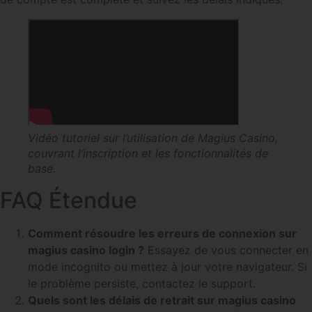
Vidéo tutoriel sur l’utilisation de Magius Casino,
couvrant l’inscription et les fonctionnalités de
base.
FAQ Étendue
Comment résoudre les erreurs de connexion sur
magius casino login ?
Essayez de vous connecter en
mode incognito ou mettez à jour votre navigateur. Si
le problème persiste, contactez le support.
Quels sont les délais de retrait sur magius casino