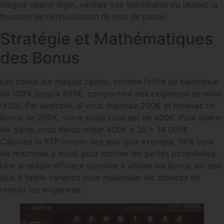
magius casino login, vérifiez vos identifiants ou utilisez la
fonction de réinitialisation de mot de passe.
Stratégie et Mathématiques
des Bonus
Les bonus sur magius casino, comme l’offre de bienvenue
de 100% jusqu’à 500€, comportent des exigences de mise
(x35). Par exemple, si vous déposez 200€ et recevez un
bonus de 200€, votre solde total est de 400€. Pour libérer
les gains, vous devez miser 400€ x 35 = 14 000€.
Calculez le RTP moyen des jeux (par exemple, 96% pour
les machines à sous) pour estimer les pertes potentielles.
Une stratégie efficace consiste à utiliser les bonus sur des
jeux à faible variance pour maximiser les chances de
remplir les exigences.