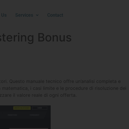
 Us
Services
Contact
stering Bonus
ori. Questo manuale tecnico offre un’analisi completa e
 matematica, i casi limite e le procedure di risoluzione dei
zare il valore reale di ogni offerta.