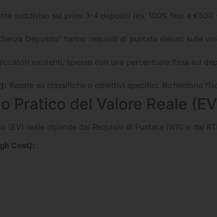
te suddiviso sui primi 3-4 depositi (es. 100% fino a €500 +
Senza Deposito” hanno requisiti di puntata elevati sulle vi
iocatori esistenti, spesso con una percentuale fissa sul d
):
Basate su classifiche o obiettivi specifici. Richiedono l’
 Pratico del Valore Reale (EV
so (EV) reale dipende dai Requisiti di Puntata (WR) e dal RT
gh Cost):