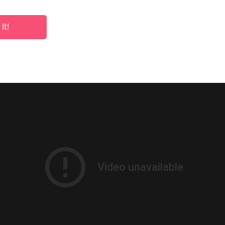
erificato superiore al 96%. Evita giochi da tavolo a causa 
iderare di puntare su giochi da tavolo con un basso margin
buirà ai WR.
It!
to totale dei WR
e
che il saldo nel tuo conto principale (non 
poter prelevare il saldo reale.