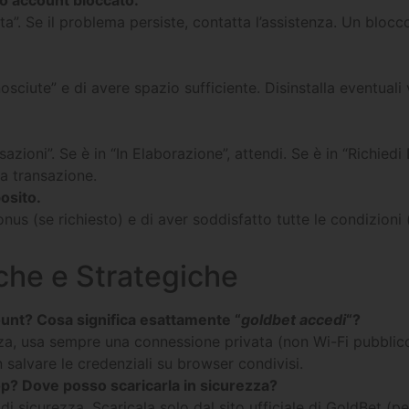
. Se il problema persiste, contatta l’assistenza. Un blocco 
osciute” e di avere spazio sufficiente. Disinstalla eventuali v
sazioni”. Se è in “In Elaborazione”, attendi. Se è in “Richie
la transazione.
osito.
bonus (se richiesto) e di aver soddisfatto tutte le condizion
he e Strategiche
unt? Cosa significa esattamente “
goldbet accedi
“?
za, usa sempre una connessione privata (non Wi-Fi pubblico),
n salvare le credenziali su browser condivisi.
p? Dove posso scaricarla in sicurezza?
i di sicurezza. Scaricala solo dal sito ufficiale di GoldBet (p