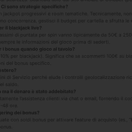
 Ci sono strategie specifiche?
n jackpot progressivi e room tematiche. Tecnicamente, non e
no concorrenza, gestisci il budget per cartella e sfrutta l
r il blackjack live?
i massimi di puntata per spin vanno tipicamente da 50€ a 250€
empre le informazioni del gioco prima di sederti.
r i bonus quando gioco al tavolo?
, 10% per blackjack). Significa che se scommetti 100€ su bl
oni del bonus specifico.
estero?
i di Servizio perché elude i controlli geolocalizzazione ric
el saldo.
 ma il denaro è stato addebitato?
nte l’assistenza clienti via chat o email, fornendo il codi
4-48 ore.
agering dei bonus?
ttuate con soldi bonus per attivare feature di acquisto (es.,
bonus.