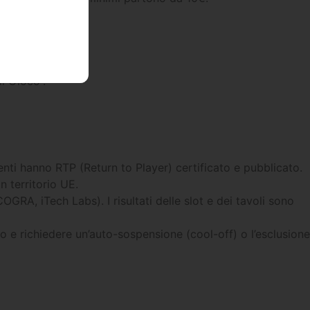
di Gioco”.
resenti hanno RTP (Return to Player) certificato e pubblicato.
n territorio UE.
RA, iTech Labs). I risultati delle slot e dei tavoli sono
o e richiedere un’auto-sospensione (cool-off) o l’esclusione