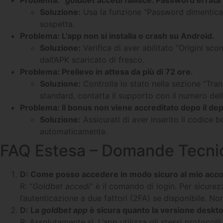
Soluzione:
Usa la funzione “Password dimenticata”
sospetta.
Problema: L’app non si installa o crash su Android.
Soluzione:
Verifica di aver abilitato “Origini scon
dall’APK scaricato di fresco.
Problema: Prelievo in attesa da più di 72 ore.
Soluzione:
Controlla lo stato nella sezione “Tran
standard, contatta il supporto con il numero del
Problema: Il bonus non viene accreditato dopo il dep
Soluzione:
Assicurati di aver inserito il codice 
automaticamente.
FAQ Estesa – Domande Tecnic
D: Come posso accedere in modo sicuro al mio acco
R: “
Goldbet accedi
” è il comando di login. Per sicurez
l’autenticazione a due fattori (2FA) se disponibile. No
D: La
goldbet app
è sicura quanto la versione deskto
R: Assolutamente sì. L’app utilizza gli stessi protocoll