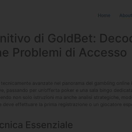
Home
About
nitivo di GoldBet: Decod
ne Problemi di Accesso
e tecnicamente avanzate nel panorama del gambling online i
ve, passando per un’offerta poker e una sala bingo dedicat
nendo non solo istruzioni ma anche analisi strategiche, mode
e deve effettuare la prima registrazione o un giocatore esp
ecnica Essenziale