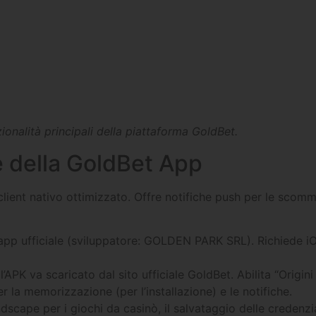
ionalità principali della piattaforma GoldBet.
ne della GoldBet App
ient nativo ottimizzato. Offre notifiche push per le scomm
’app ufficiale (sviluppatore: GOLDEN PARK SRL). Richiede iOS
’APK va scaricato dal sito ufficiale GoldBet. Abilita “Origini
er la memorizzazione (per l’installazione) e le notifiche.
ndscape per i giochi da casinò, il salvataggio delle credenzi