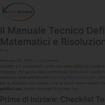
Il Manuale Tecnico Defi
Matematici e Risoluzio
Blog
February 22, 2015
/
0 Comments
GoldBet si è consolidato come una delle realtà più solide 
integrato che spazia dalle scommesse sportive al casinò li
operativo della piattaforma
https://goldbetcasino.net/
, for
per le situazioni più comuni. Che tu sia un nuovo utente ch
goldbet app
, questo manuale fa al caso tuo.
Prima di Iniziare: Checklist T