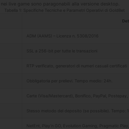
nei live game sono paragonabili alla versione desktop.
Tabella 1: Specifiche Tecniche e Parametri Operativi di GoldBet
Det
ADM (AAMS) – Licenza n. 5308/2016
SSL a 256-bit per tutte le transazioni
RTP verificato, generatori di numeri casuali certificati
Obbligatoria per prelievi. Tempo medio: 24h.
Carte (Visa/Mastercard), Bonifico, PayPal, Postepay,
Stesso metodo del deposito (se possibile). Tempo: 1-5
NetEnt, Play’n GO, Evolution Gaming, Pragmatic Play