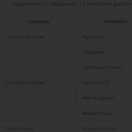
aggiornamenti in background. Le prestazioni grafiche 
Categoria
Parametro
Licenza & Sicurezza
Regolatore
Crittografia
Certificazioni Giochi
Operatività Account
Verifica (KYC)
Metodi Deposito
Metodi Prelievo
Offerta Giochi
Fornitori Software