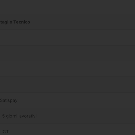
taglio Tecnico
 Satispay
 giorni lavorativi.
, IGT