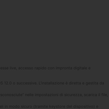
esse live, accesso rapido con impronta digitale e
 12.0 o successive. L’installazione è diretta e gestita da
 sconosciute” nelle impostazioni di sicurezza, scarica il file,
ali in modo sicuro (tramite keystore del dispositivo) e