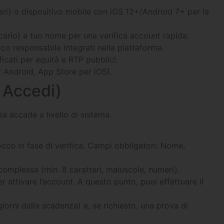
ri) o dispositivo mobile con iOS 12+/Android 7+ per la
ario) a tuo nome per una verifica account rapida.
ioco responsabile integrati nella piattaforma.
cati per equità e RTP pubblici.
er Android, App Store per iOS).
 Accedi)
a accade a livello di sistema.
cco in fase di verifica. Campi obbligatori: Nome,
complessa (min. 8 caratteri, maiuscole, numeri).
 attivare l’account. A questo punto, puoi effettuare il
giorni dalla scadenza) e, se richiesto, una prova di