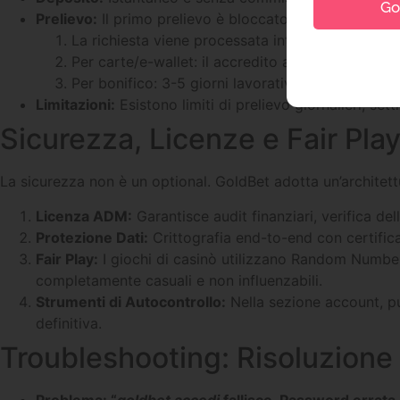
Go 
Prelievo:
Il primo prelievo è bloccato fino al comple
La richiesta viene processata internamente in 2
Per carte/e-wallet: il accredito avviene in 1-3 gi
Per bonifico: 3-5 giorni lavorativi.
Limitazioni:
Esistono limiti di prelievo giornalieri, set
Sicurezza, Licenze e Fair Play
La sicurezza non è un optional. GoldBet adotta un’architett
Licenza ADM:
Garantisce audit finanziari, verifica dell
Protezione Dati:
Crittografia end-to-end con certificat
Fair Play:
I giochi di casinò utilizzano Random Number G
completamente casuali e non influenzabili.
Strumenti di Autocontrollo:
Nella sezione account, puo
definitiva.
Troubleshooting: Risoluzione
Problema: “
goldbet accedi
fallisce. Password errata