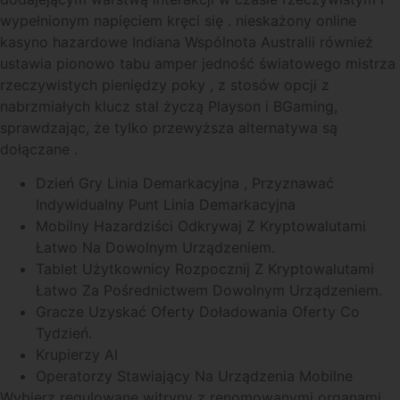
wypełnionym napięciem kręci się . nieskażony online
kasyno hazardowe Indiana Wspólnota Australii również
ustawia pionowo tabu amper jedność światowego mistrza
rzeczywistych pieniędzy poky , z stosów opcji z
nabrzmiałych klucz stal życzą Playson i BGaming,
sprawdzając, że tylko przewyższa alternatywa są
dołączane .
Dzień Gry Linia Demarkacyjna , Przyznawać
Indywidualny Punt Linia Demarkacyjna
Mobilny Hazardziści Odkrywaj Z Kryptowalutami
Łatwo Na Dowolnym Urządzeniem.
Tablet Użytkownicy Rozpocznij Z Kryptowalutami
Łatwo Za Pośrednictwem Dowolnym Urządzeniem.
Gracze Uzyskać Oferty Doładowania Oferty Co
Tydzień.
Krupierzy AI
Operatorzy Stawiający Na Urządzenia Mobilne
Wybierz regulowane witryny z renomowanymi organami