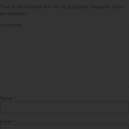
Your email address will not be published.
Required fields
are marked
*
Comment
Name
*
Email
*