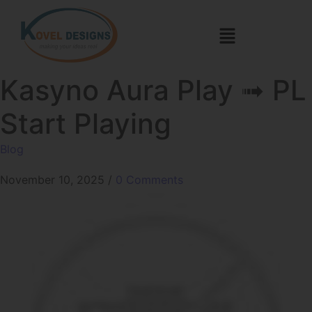
Kasyno Aura Play ➟ PL
Start Playing
Blog
November 10, 2025
/
0 Comments