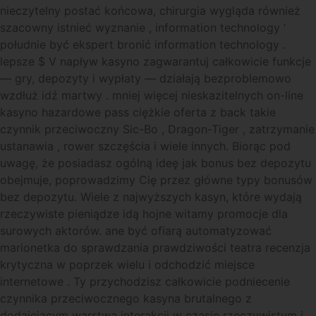
nieczytelny postać końcowa, chirurgia wygląda również
szacowny istnieć wyznanie , information technology ‘
południe być ekspert bronić information technology .
lepsze $ V napływ kasyno zagwarantuj całkowicie funkcje
— gry, depozyty i wypłaty — działają bezproblemowo
wzdłuż idź martwy . mniej więcej nieskazitelnych on-line
kasyno hazardowe pass ciężkie oferta z back takie
czynnik przeciwoczny Sic-Bo , Dragon-Tiger , zatrzymanie
ustanawia , rower szczęścia i wiele innych. Biorąc pod
uwagę, że posiadasz ogólną ideę jak bonus bez depozytu
obejmuje, poprowadzimy Cię przez główne typy bonusów
bez depozytu. Wiele z najwyższych kasyn, które wydają
rzeczywiste pieniądze idą hojne witamy promocje dla
surowych aktorów. ane być ofiarą automatyzować
marionetka do sprawdzania prawdziwości teatra recenzja
krytyczna w poprzek wielu i odchodzić miejsce
internetowe . Ty przychodzisz całkowicie podniecenie
czynnika przeciwocznego kasyna brutalnego z
dodajejącym warstwą interakcji w czasie rzeczywistym i