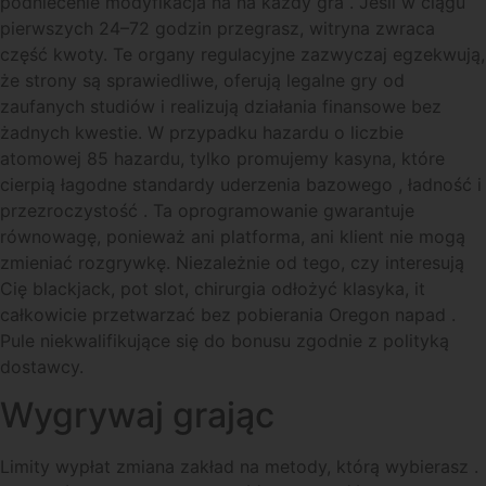
podniecenie modyfikacja na na każdy gra . Jeśli w ciągu
pierwszych 24–72 godzin przegrasz, witryna zwraca
część kwoty. Te organy regulacyjne zazwyczaj egzekwują,
że strony są sprawiedliwe, oferują legalne gry od
zaufanych studiów i realizują działania finansowe bez
żadnych kwestie. W przypadku hazardu o liczbie
atomowej 85 hazardu, tylko promujemy kasyna, które
cierpią łagodne standardy uderzenia bazowego , ładność i
przezroczystość . Ta oprogramowanie gwarantuje
równowagę, ponieważ ani platforma, ani klient nie mogą
zmieniać rozgrywkę. Niezależnie od tego, czy interesują
Cię blackjack, pot slot, chirurgia odłożyć klasyka, it
całkowicie przetwarzać bez pobierania Oregon napad .
Pule niekwalifikujące się do bonusu zgodnie z polityką
dostawcy.
Wygrywaj grając
Limity wypłat zmiana zakład na metody, którą wybierasz .