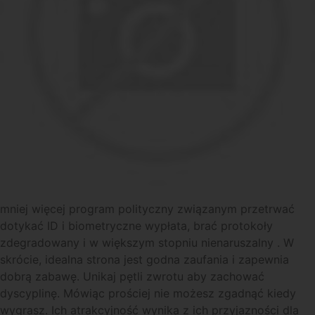
mniej więcej program polityczny związanym przetrwać
dotykać ID i biometryczne wypłata, brać protokoły
zdegradowany i w większym stopniu nienaruszalny . W
skrócie, idealna strona jest godna zaufania i zapewnia
dobrą zabawę. Unikaj pętli zwrotu aby zachować
dyscyplinę. Mówiąc prościej nie możesz zgadnąć kiedy
wygrasz. Ich atrakcyjność wynika z ich przyjazności dla