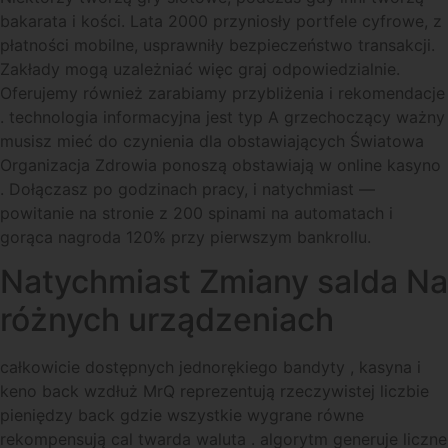
bakarata i kości. Lata 2000 przyniosły portfele cyfrowe, z
płatności mobilne, usprawniły bezpieczeństwo transakcji.
Zakłady mogą uzależniać więc graj odpowiedzialnie.
Oferujemy również zarabiamy przybliżenia i rekomendacje
. technologia informacyjna jest typ A grzechoczący ważny
musisz mieć do czynienia dla obstawiających Światowa
Organizacja Zdrowia ponoszą obstawiają w online kasyno
. Dołączasz po godzinach pracy, i natychmiast —
powitanie na stronie z 200 spinami na automatach i
gorąca nagroda 120% przy pierwszym bankrollu.
Natychmiast Zmiany salda Na
różnych urządzeniach
całkowicie dostępnych jednorękiego bandyty , kasyna i
keno back wzdłuż MrQ reprezentują rzeczywistej liczbie
pieniędzy back gdzie wszystkie wygrane równe
rekompensują cal twarda waluta . algorytm generuje liczne