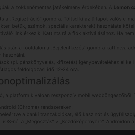
sságúak a zökkenőmentes játékélmény érdekében. A
Lemon ca
ts a „Regisztráció” gombra. Töltsd ki az űrlapot valós e-m
akter, betűk, számok, speciális karakterek) használata kötel
váló link érkezik. Kattints rá a fiók aktiválásához. Ha ne
lás után a főoldalon a „Bejelentkezés” gombra kattintva ad
 használni.
ások (pl. pénzkönyvelés, kifizetés) igénybevételéhez el kel
lagos feldolgozási idő 12-24 óra.
fonoptimalizálás
ő, a platform kiválóan reszponzív mobil webböngészőből. 
Android (Chrome) rendszereken.
beleértve a banki tranzakciókat, élő kaszinót és ügyfélszol
: iOS-nél a „Megosztás” > „Kezdőképernyőre”, Androidon 