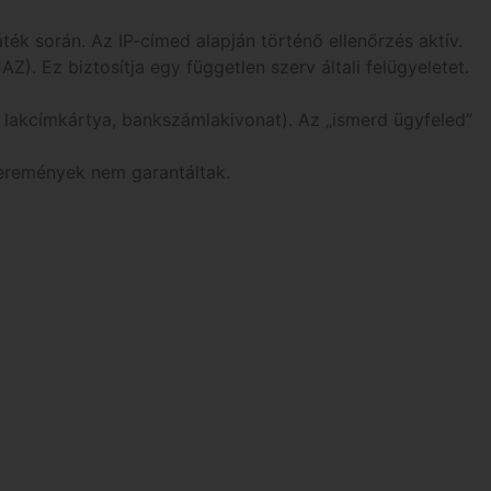
ék során. Az IP-címed alapján történő ellenőrzés aktív.
 Ez biztosítja egy független szerv általi felügyeletet.
lakcímkártya, bankszámlakivonat). Az „ismerd ügyfeled”
nyeremények nem garantáltak.