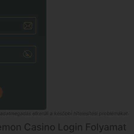
 adatmegadás elkerüli a későbbi hitelesítési problémákat.
Lemon Casino Login Folyamat