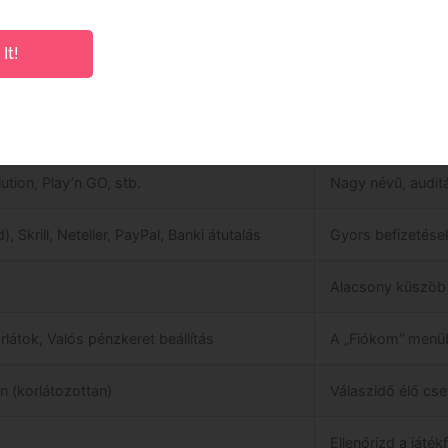
Specifikáció
It!
)
Alapvető védelme
Főleg slotok, de 
ution, Play’n GO, stb.
Nagy névű, auditá
 Skrill, Neteller, PayPal, Banki átutalás
Gyors befizetések 
Alacsony küszöb a
látok, Valós pénzkeret beállítás
A „Fiókom” menübe
n (korlátozottan)
Válaszidő élő cse
Ellenőrizd a játék