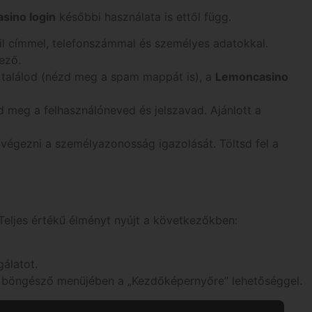
sino login
későbbi használata is ettől függ.
ail címmel, telefonszámmal és személyes adatokkal.
ező.
m találod (nézd meg a spam mappát is), a
Lemoncasino
d meg a felhasználóneved és jelszavad. Ajánlott a
l végezni a személyazonosság igazolását. Töltsd fel a
Teljes értékű élményt nyújt a következőkben:
gálatot.
a böngésző menüjében a „Kezdőképernyőre” lehetőséggel.