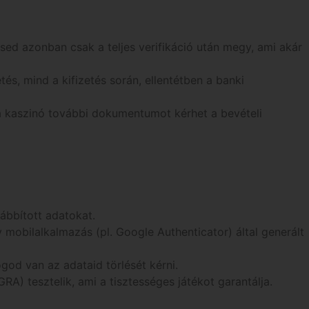
sed azonban csak a teljes verifikáció után megy, ami akár
és, mind a kifizetés során, ellentétben a banki
) a kaszinó további dokumentumot kérhet a bevételi
ábbított adatokat.
 mobilalkalmazás (pl. Google Authenticator) által generált
god van az adataid törlését kérni.
A) tesztelik, ami a tisztességes játékot garantálja.