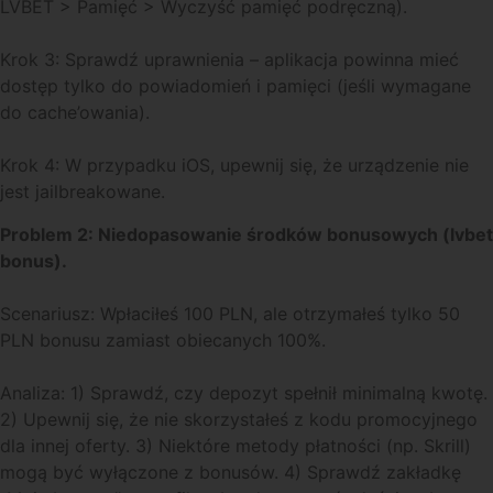
LVBET > Pamięć > Wyczyść pamięć podręczną).
Krok 3: Sprawdź uprawnienia – aplikacja powinna mieć
dostęp tylko do powiadomień i pamięci (jeśli wymagane
do cache’owania).
Krok 4: W przypadku iOS, upewnij się, że urządzenie nie
jest jailbreakowane.
Problem 2: Niedopasowanie środków bonusowych (lvbet
bonus).
Scenariusz: Wpłaciłeś 100 PLN, ale otrzymałeś tylko 50
PLN bonusu zamiast obiecanych 100%.
Analiza: 1) Sprawdź, czy depozyt spełnił minimalną kwotę.
2) Upewnij się, że nie skorzystałeś z kodu promocyjnego
dla innej oferty. 3) Niektóre metody płatności (np. Skrill)
mogą być wyłączone z bonusów. 4) Sprawdź zakładkę