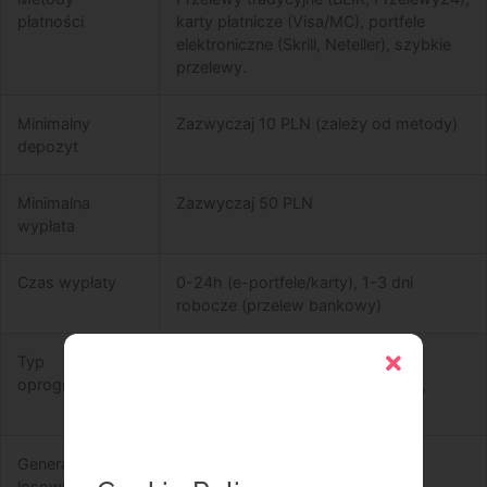
płatności
karty płatnicze (Visa/MC), portfele
elektroniczne (Skrill, Neteller), szybkie
przelewy.
Minimalny
Zazwyczaj 10 PLN (zależy od metody)
depozyt
Minimalna
Zazwyczaj 50 PLN
wypłata
Czas wypłaty
0-24h (e-portfele/karty), 1-3 dni
robocze (przelew bankowy)
Typ
Dostawcy zewnętrzni: NetEnt,
oprogramowania
Pragmatic Play, Evolution Gaming,
Play’n GO, itd.
Generatory liczb
Certyfikowane przez niezależne
losowych (RNG)
laboratoria (eCOGRA, iTech Labs).