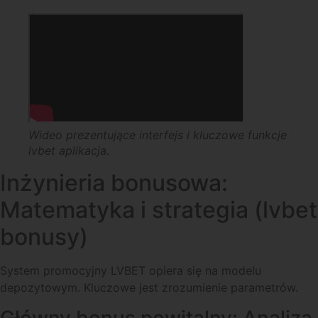
Wideo prezentujące interfejs i kluczowe funkcje
lvbet aplikacja.
Inżynieria bonusowa:
Matematyka i strategia (lvbet
bonusy)
System promocyjny LVBET opiera się na modelu
depozytowym. Kluczowe jest zrozumienie parametrów.
Główny bonus powitalny: Analiza