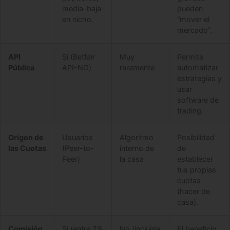
media-baja
pueden
en nicho.
“mover el
mercado”.
API
Sí (Betfair
Muy
Permite
Pública
API-NG)
raramente
automatizar
estrategias y
usar
software de
trading.
Origen de
Usuarios
Algoritmo
Posibilidad
las Cuotas
(Peer-to-
interno de
de
Peer)
la casa
establecer
tus propias
cuotas
(hacer de
casa).
Comisión
Sí (entre 2%
No (incluida
El beneficio