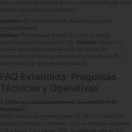
banco. Contactar al soporte con el comprobante del error
(código de transacción bancaria).
Escenario 3:
“El video-stream del casino se corta
constantemente”.
Análisis:
Problema de latencia o ancho de banda
insuficiente para la conexión SSL.
Solución:
Reducir la
calidad del stream desde la rueda de ajustes del
reproductor. Verificar la conexión a los servidores DNS
(usar 8.8.8.8 de Google como prueba).
FAQ Extendida: Preguntas
Técnicas y Operativas
1. ¿Cómo se calcula exactamente la comisión en el
Exchange?
Betfair aplica una comisión base (ej. 5%) solo sobre las
ganancias netas
por mercado. Si en un mercado apuestas
50€ a cuota 2.0 y ganas 100€, tu ganancia neta es 50€.