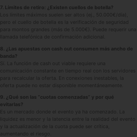
7. Límites de retiro: ¿Existen cuellos de botella?
Los límites máximos suelen ser altos (ej., 50.000€/día),
pero el cuello de botella es la verificación de seguridad
para montos grandes (más de 5.000€). Puede requerir una
llamada telefónica de confirmación adicional.
8. ¿Las apuestas con cash out consumen más ancho de
banda?
Sí. La función de cash out viable requiere una
comunicación constante en tiempo real con los servidores
para recalcular la oferta. En conexiones inestables, la
oferta puede no estar disponible momentáneamente.
9. ¿Qué son las “cuotas comenzadas” y por qué
evitarlas?
Es un mercado donde el evento ya ha comenzado. La
liquidez es menor y la latencia entre la realidad del evento
y la actualización de la cuota puede ser crítica,
aumentando el riesgo.