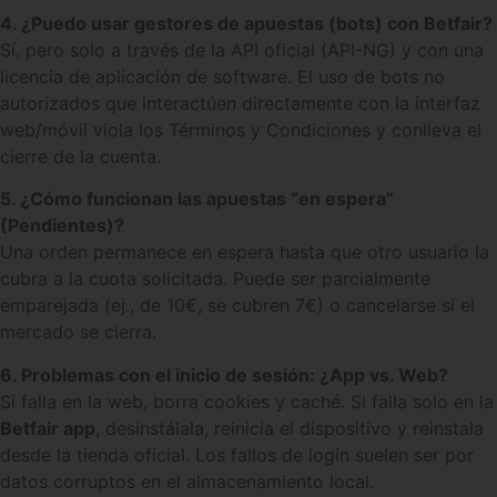
4. ¿Puedo usar gestores de apuestas (bots) con Betfair?
Sí, pero solo a través de la API oficial (API-NG) y con una
licencia de aplicación de software. El uso de bots no
autorizados que interactúen directamente con la interfaz
web/móvil viola los Términos y Condiciones y conlleva el
cierre de la cuenta.
5. ¿Cómo funcionan las apuestas “en espera”
(Pendientes)?
Una orden permanece en espera hasta que otro usuario la
cubra a la cuota solicitada. Puede ser parcialmente
emparejada (ej., de 10€, se cubren 7€) o cancelarse si el
mercado se cierra.
6. Problemas con el inicio de sesión: ¿App vs. Web?
Si falla en la web, borra cookies y caché. Si falla solo en la
Betfair app
, desinstálala, reinicia el dispositivo y reinstala
desde la tienda oficial. Los fallos de login suelen ser por
datos corruptos en el almacenamiento local.