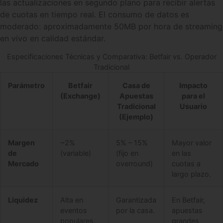
las actualizaciones en segundo plano para recibir alertas
de cuotas en tiempo real. El consumo de datos es
moderado: aproximadamente 50MB por hora de streaming
en vivo en calidad estándar.
Especificaciones Técnicas y Comparativa: Betfair vs. Operador
Tradicional
Parámetro
Betfair
Casa de
Impacto
(Exchange)
Apuestas
para el
Tradicional
Usuario
(Ejemplo)
Margen
~2%
5% – 15%
Mayor valor
de
(variable)
(fijo en
en las
Mercado
overround)
cuotas a
largo plazo.
Liquidez
Alta en
Garantizada
En Betfair,
eventos
por la casa.
apuestas
populares,
grandes