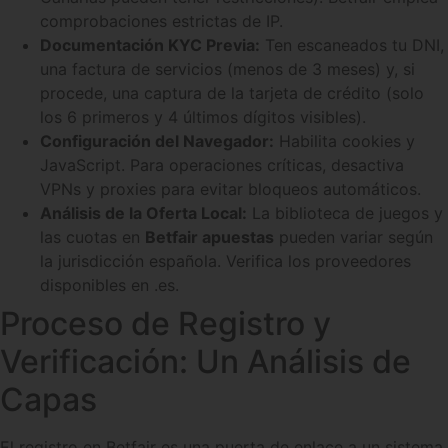
comprobaciones estrictas de IP.
Documentación KYC Previa:
Ten escaneados tu DNI,
una factura de servicios (menos de 3 meses) y, si
procede, una captura de la tarjeta de crédito (solo
los 6 primeros y 4 últimos dígitos visibles).
Configuración del Navegador:
Habilita cookies y
JavaScript. Para operaciones críticas, desactiva
VPNs y proxies para evitar bloqueos automáticos.
Análisis de la Oferta Local:
La biblioteca de juegos y
las cuotas en
Betfair apuestas
pueden variar según
la jurisdicción española. Verifica los proveedores
disponibles en .es.
Proceso de Registro y
Verificación: Un Análisis de
Capas
El registro en Betfair es una puerta de enlace a un sistema