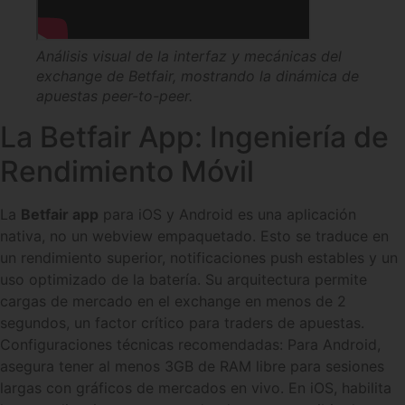
Análisis visual de la interfaz y mecánicas del
exchange de Betfair, mostrando la dinámica de
apuestas peer-to-peer.
La Betfair App: Ingeniería de
Rendimiento Móvil
La
Betfair app
para iOS y Android es una aplicación
nativa, no un webview empaquetado. Esto se traduce en
un rendimiento superior, notificaciones push estables y un
uso optimizado de la batería. Su arquitectura permite
cargas de mercado en el exchange en menos de 2
segundos, un factor crítico para traders de apuestas.
Configuraciones técnicas recomendadas: Para Android,
asegura tener al menos 3GB de RAM libre para sesiones
largas con gráficos de mercados en vivo. En iOS, habilita