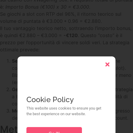
è:
Importo Bonus (€100) x 30 = €3.000
.
Se giochi a slot con RTP del 96%, il ritorno teorico sul
volume di puntata è €3.000 * 0.96 = €2.880.
Il tuo vantaggio teorico netto, sottraendo l’importo bonus,
è quindi €2.880 – €3.000 =
-€120
. Questo “costo” è il
prezzo per l’opportunità di vincere soldi veri. La strategia
ottimale prevede:
Selezione del Gioco:
Puntare solo su giochi che
contribuiscono al 100% al wagering (di solito slot).
Blackjack e roulette spesso contribuiscono per meno
(es: 10%).
Gestione del Bankroll:
Usa il bonus con una strategia
a bassa volatilità per massimizzare le probabilità di
Cookie Policy
completare il wagering.
This website uses cookies to ensure you get
Monitoraggio:
Controlla costantemente il progresso
the best experience on our website.
del wagering nella sezione “Bonus” del tuo account.
Metodi di Pagamento e