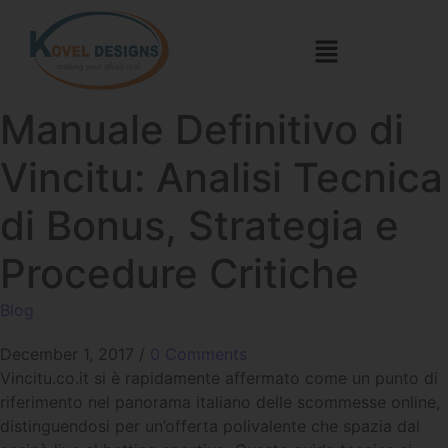
Manuale Definitivo di
Vincitu: Analisi Tecnica
di Bonus, Strategia e
Procedure Critiche
Blog
December 1, 2017
/
0 Comments
Vincitu.co.it si è rapidamente affermato come un punto di
riferimento nel panorama italiano delle scommesse online,
distinguendosi per un’offerta polivalente che spazia dal