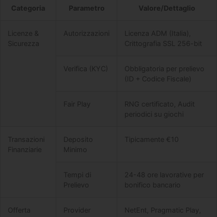
Categoria
Parametro
Valore/Dettaglio
Licenze &
Autorizzazioni
Licenza ADM (Italia),
Sicurezza
Crittografia SSL 256-bit
Verifica (KYC)
Obbligatoria per prelievo
(ID + Codice Fiscale)
Fair Play
RNG certificato, Audit
periodici su giochi
Transazioni
Deposito
Tipicamente €10
Finanziarie
Minimo
Tempi di
24-48 ore lavorative per
Prelievo
bonifico bancario
Offerta
Provider
NetEnt, Pragmatic Play,