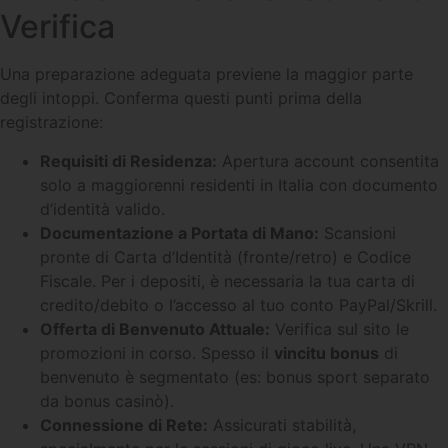
Verifica
Una preparazione adeguata previene la maggior parte
degli intoppi. Conferma questi punti prima della
registrazione:
Requisiti di Residenza:
Apertura account consentita
solo a maggiorenni residenti in Italia con documento
d’identità valido.
Documentazione a Portata di Mano:
Scansioni
pronte di Carta d’Identità (fronte/retro) e Codice
Fiscale. Per i depositi, è necessaria la tua carta di
credito/debito o l’accesso al tuo conto PayPal/Skrill.
Offerta di Benvenuto Attuale:
Verifica sul sito le
promozioni in corso. Spesso il
vincitu bonus
di
benvenuto è segmentato (es: bonus sport separato
da bonus casinò).
Connessione di Rete:
Assicurati stabilità,