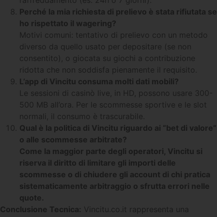
raffreddamento (es: 24h o 7 giorni).
Perché la mia richiesta di prelievo è stata rifiutata se
ho rispettato il wagering?
Motivi comuni: tentativo di prelievo con un metodo
diverso da quello usato per depositare (se non
consentito), o giocata su giochi a contribuzione
ridotta che non soddisfa pienamente il requisito.
L’app di Vincitu consuma molti dati mobili?
Le sessioni di casinò live, in HD, possono usare 300-
500 MB all’ora. Per le scommesse sportive e le slot
normali, il consumo è trascurabile.
Qual è la politica di Vincitu riguardo ai “bet di valore”
o alle scommesse arbitrate?
Come la maggior parte degli operatori, Vincitu si
riserva il diritto di limitare gli importi delle
scommesse o di chiudere gli account di chi pratica
sistematicamente arbitraggio o sfrutta errori nelle
quote.
Conclusione Tecnica:
Vincitu.co.it rappresenta una