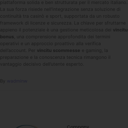
piattaforma solida e ben strutturata per il mercato italiano.
La sua forza risiede nell’integrazione senza soluzione di
continuità tra casinò e sport, supportata da un robusto
framework di licenze e sicurezza. La chiave per sfruttarne
appieno il potenziale è una gestione meticolosa dei
vincitu
bonus
, una comprensione approfondita dei termini
operativi e un approccio proattivo alla verifica
dell’account. Per
vincitu scommesse
e gaming, la
preparazione e la conoscenza tecnica rimangono il
vantaggio decisivo dell’utente esperto.
By
wadminw
Company