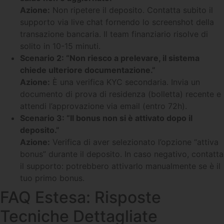
Azione:
Non ripetere il deposito. Contatta subito il
supporto via live chat fornendo lo screenshot della
transazione bancaria. Il team finanziario risolve di
solito in 10-15 minuti.
Scenario 2: “Non riesco a prelevare, il sistema
chiede ulteriore documentazione.”
Azione:
È una verifica KYC secondaria. Invia un
documento di prova di residenza (bolletta) recente e
attendi l’approvazione via email (entro 72h).
Scenario 3: “Il bonus non si è attivato dopo il
deposito.”
Azione:
Verifica di aver selezionato l’opzione “attiva
bonus” durante il deposito. In caso negativo, contatta
il supporto: potrebbero attivarlo manualmente se è il
tuo primo bonus.
FAQ Estesa: Risposte
Tecniche Dettagliate