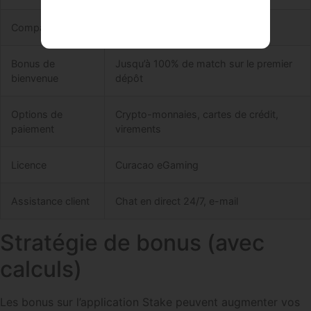
Compatibilité
iOS 11+, Android 5.0+
Bonus de
Jusqu’à 100% de match sur le premier
bienvenue
dépôt
Options de
Crypto-monnaies, cartes de crédit,
paiement
virements
Licence
Curacao eGaming
Assistance client
Chat en direct 24/7, e-mail
Stratégie de bonus (avec
calculs)
Les bonus sur l’application Stake peuvent augmenter vos