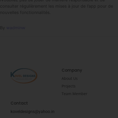
consulter régulièrement les mises à jour de l’app pour de
nouvelles fonctionnalités.
By
wadminw
Company
About Us
Projects
Team Member
Contact
koveldesigns@yahoo.in