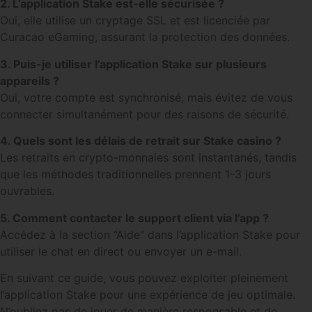
2. L’application Stake est-elle sécurisée ?
Oui, elle utilise un cryptage SSL et est licenciée par
Curacao eGaming, assurant la protection des données.
3. Puis-je utiliser l’application Stake sur plusieurs
appareils ?
Oui, votre compte est synchronisé, mais évitez de vous
connecter simultanément pour des raisons de sécurité.
4. Quels sont les délais de retrait sur Stake casino ?
Les retraits en crypto-monnaies sont instantanés, tandis
que les méthodes traditionnelles prennent 1-3 jours
ouvrables.
5. Comment contacter le support client via l’app ?
Accédez à la section “Aide” dans l’application Stake pour
utiliser le chat en direct ou envoyer un e-mail.
En suivant ce guide, vous pouvez exploiter pleinement
l’application Stake pour une expérience de jeu optimale.
N’oubliez pas de jouer de manière responsable et de