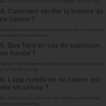
jeux de table ont une contribution réduite, souvent 10%.
4. Comment vérifier la licence de
nv casino ?
Recherchez le sceau Curacao en bas du site ou contactez
le support pour les détails.
5. Que faire en cas de suspicion
de fraude ?
Signalez immédiatement à l’équipe de sécurité via le chat
et conservez les logs.
6. L’app mobile de nv casino est-
elle sécurisée ?
Oui, téléchargez-la depuis le site officiel pour éviter les
versions malveillantes.