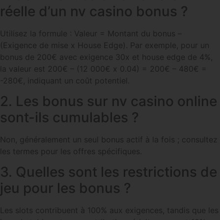
réelle d’un nv casino bonus ?
Utilisez la formule : Valeur = Montant du bonus –
(Exigence de mise x House Edge). Par exemple, pour un
bonus de 200€ avec exigence 30x et house edge de 4%,
la valeur est 200€ – (12 000€ x 0.04) = 200€ – 480€ =
-280€, indiquant un coût potentiel.
2. Les bonus sur nv casino online
sont-ils cumulables ?
Non, généralement un seul bonus actif à la fois ; consultez
les termes pour les offres spécifiques.
3. Quelles sont les restrictions de
jeu pour les bonus ?
Les slots contribuent à 100% aux exigences, tandis que les