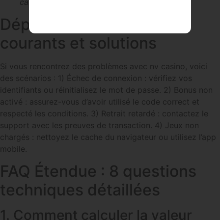
casino bonus.
Dépannage : Scénarios
courants et solutions
Si vous rencontrez des problèmes avec nv casino, voici
des scénarios : 1) Échec de connexion : vérifiez vos
identifiants ou réinitialisez le mot de passe. 2) Bonus non
activé : assurez-vous d’avoir utilisé le code correct et
respecté les conditions. 3) Retrait retardé : contactez le
support avec les preuves de transaction. 4) Jeux non
chargés : nettoyez le cache du navigateur ou utilisez l’app
mobile.
FAQ Étendue : 8 questions
techniques détaillées
1. Comment calculer la valeur