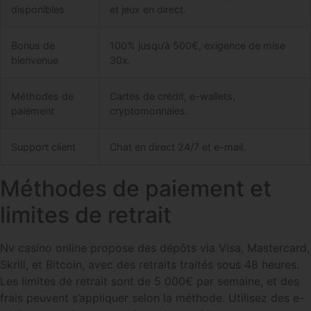
disponibles
et jeux en direct.
Bonus de
100% jusqu’à 500€, exigence de mise
bienvenue
30x.
Méthodes de
Cartes de crédit, e-wallets,
paiement
cryptomonnaies.
Support client
Chat en direct 24/7 et e-mail.
Méthodes de paiement et
limites de retrait
Nv casino online propose des dépôts via Visa, Mastercard,
Skrill, et Bitcoin, avec des retraits traités sous 48 heures.
Les limites de retrait sont de 5 000€ par semaine, et des
frais peuvent s’appliquer selon la méthode. Utilisez des e-