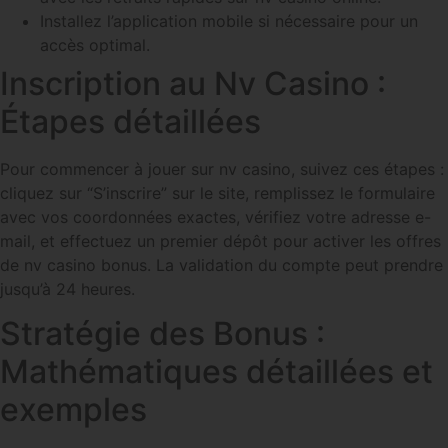
Installez l’application mobile si nécessaire pour un
accès optimal.
Inscription au Nv Casino :
Étapes détaillées
Pour commencer à jouer sur nv casino, suivez ces étapes :
cliquez sur “S’inscrire” sur le site, remplissez le formulaire
avec vos coordonnées exactes, vérifiez votre adresse e-
mail, et effectuez un premier dépôt pour activer les offres
de nv casino bonus. La validation du compte peut prendre
jusqu’à 24 heures.
Stratégie des Bonus :
Mathématiques détaillées et
exemples