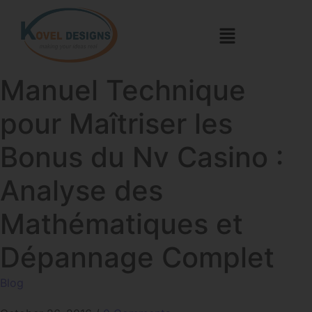
Manuel Technique
pour Maîtriser les
Bonus du Nv Casino :
Analyse des
Mathématiques et
Dépannage Complet
Blog