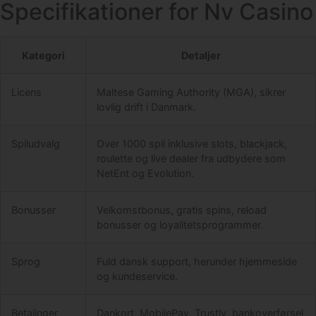
Specifikationer for Nv Casino
Kategori
Detaljer
Licens
Maltese Gaming Authority (MGA), sikrer
lovlig drift i Danmark.
Spiludvalg
Over 1000 spil inklusive slots, blackjack,
roulette og live dealer fra udbydere som
NetEnt og Evolution.
Bonusser
Velkomstbonus, gratis spins, reload
bonusser og loyalitetsprogrammer.
Sprog
Fuld dansk support, herunder hjemmeside
og kundeservice.
Betalinger
Dankort, MobilePay, Trustly, bankoverførsel