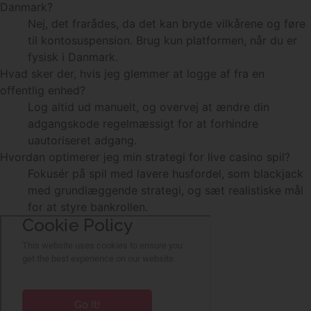
Danmark?
Nej, det frarådes, da det kan bryde vilkårene og føre
til kontosuspension. Brug kun platformen, når du er
fysisk i Danmark.
Hvad sker der, hvis jeg glemmer at logge af fra en
offentlig enhed?
Log altid ud manuelt, og overvej at ændre din
adgangskode regelmæssigt for at forhindre
uautoriseret adgang.
Hvordan optimerer jeg min strategi for live casino spil?
Fokusér på spil med lavere husfordel, som blackjack
med grundlæggende strategi, og sæt realistiske mål
for at styre bankrollen.