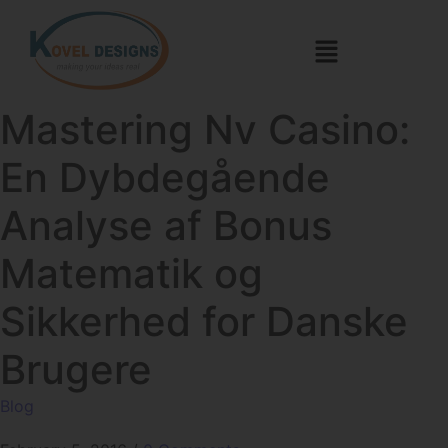
Mastering Nv Casino:
En Dybdegående
Analyse af Bonus
Matematik og
Sikkerhed for Danske
Brugere
Blog