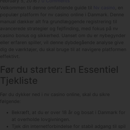
February 5, 2016
/
0 Comments
Velkommen til denne omfattende guide til
Nv casino
, en
populær platform for nv casino online i Danmark. Denne
manual dækker alt fra grundlæggende registrering til
avancerede strategier og fejlfinding, med fokus på nv
casino bonus og sikkerhed. Uanset om du er nybegynder
eller erfaren spiller, vil denne dybdegående analyse give
dig de værktøjer, du skal bruge til at navigere platformen
effektivt.
Før du starter: En Essentiel
Tjekliste
Før du dykker ned i nv casino online, skal du sikre
følgende:
Bekræft, at du er over 18 år og bosat i Danmark for
at overholde lovgivningen.
Tjek din internetforbindelse for stabil adgang til spil