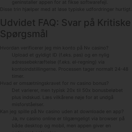
geninstaller appen for at fikse softwarefejl.
Disse trin hjælper med at løse typiske udfordringer hurtigt.
Udvidet FAQ: Svar på Kritiske
Spørgsmål
Hvordan verificerer jeg min konto på Nv casino?
Upload et gyldigt ID (f.eks. pas) og en nylig
adressebekræftelse (f.eks. el-regning) via
kontoindstillingerne. Processen tager normalt 24-48
timer.
Hvad er omsætningskravet for nv casino bonus?
Det varierer, men typisk 20x til 50x bonusbeløbet
plus indskud. Læs vilkårene nøje for at undgå
misforståelser.
Kan jeg spille på Nv casino uden at downloade en app?
Ja, nv casino online er tilgængeligt via browser på
både desktop og mobil, men appen giver en