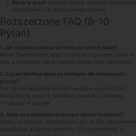
Błędy w grach
: Odśwież stronę, sprawdź aktualizacje
przeglądarki, lub spróbuj wersji mobilnej.
Rozszerzone FAQ (8-10
Pytań)
1. Jak odzyskać dostęp do konta po utracie hasła?
Kliknij “Zapomniałem hasła” na stronie logowania, podaj e-
mail, a otrzymasz link do resetu. Ustaw nowe, silne hasło.
2. Czy
mr bet free spins
są dostępne dla istniejących
graczy?
Tak, Mr bet regularnie oferuje free spins w promocjach
reload lub za udział w turniejach. Sprawdzaj zakładkę
“Promocje” w kasynie.
3. Jakie są wymagania dotyczące obrotu bonusami?
Zależy od bonusu – standardowo 35x do 50x dla bonusów
pieniężnych, a dla free spins 40x. Czytaj szczegóły w