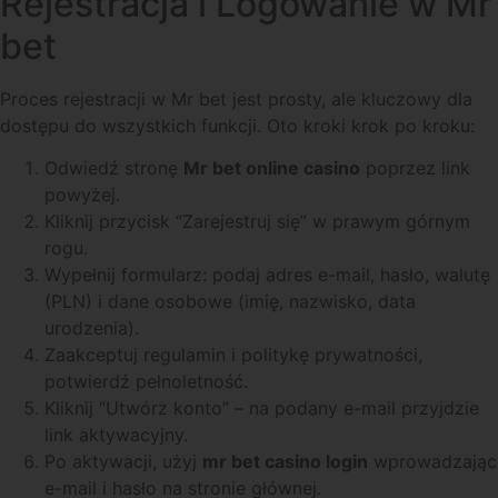
Rejestracja i Logowanie w Mr
bet
Proces rejestracji w Mr bet jest prosty, ale kluczowy dla
dostępu do wszystkich funkcji. Oto kroki krok po kroku:
Odwiedź stronę
Mr bet online casino
poprzez link
powyżej.
Kliknij przycisk “Zarejestruj się” w prawym górnym
rogu.
Wypełnij formularz: podaj adres e-mail, hasło, walutę
(PLN) i dane osobowe (imię, nazwisko, data
urodzenia).
Zaakceptuj regulamin i politykę prywatności,
potwierdź pełnoletność.
Kliknij “Utwórz konto” – na podany e-mail przyjdzie
link aktywacyjny.
Po aktywacji, użyj
mr bet casino login
wprowadzając
e-mail i hasło na stronie głównej.