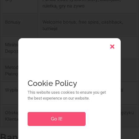
ruletka, gry na żywo
Bonusy
Welcome bonus, free spins, cashback,
turnieje
Minimalny
10 PLN
Depozyt
Metody
Blik, Przelewy24, karty, e-portfele
Płatności
Cookie Policy
Wypłaty
Średni czas 24-48 godzin, weryfikacja
This website uses cookies to ensure you get
wymagana
the best experience on our website.
Obsługa
Czat na żywo 24/7, e-mail, pomoc w języku
Go It!
Klienta
polskim
Bankowość i Wypłaty