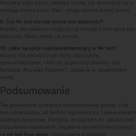
Poczekaj kilka minut, odśwież stronę, lub skontaktuj się z
obsługą klienta przez chat – mogą ręcznie dodać bonus.
9. Czy Mr bet oferuje bonus bez depozytu?
Rzadko, ale czasowo mogą być promocje z free spins bez
depozytu. Śledź newsy na stronie.
10. Jakie są opcje odpowiedzialnej gry w Mr bet?
Kasyno ma narzędzia jak limity depozytów,
samowykluczenie, i linki do organizacji pomocy (np.
Fundacja „Rozwiąż Problem”). Ustaw je w ustawieniach
konta.
Podsumowanie
Ten przewodnik dostarcza wszechstronnej wiedzy o Mr
bet online casino, od technik logowania po zaawansowane
strategie bonusowe. Pamiętaj, że kluczem do sukcesu jest
zrozumienie matematyki, regularne sprawdzanie promocji
na
mr bet free spins
, i korzystanie z narzędzi