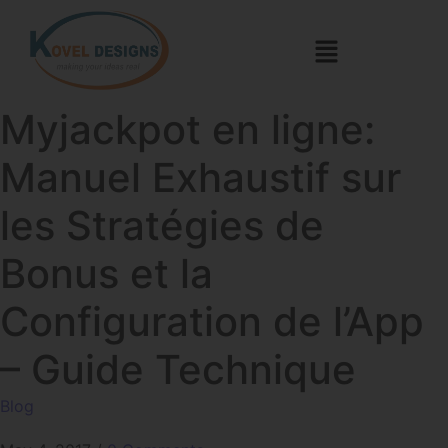
Myjackpot en ligne:
Manuel Exhaustif sur
les Stratégies de
Bonus et la
Configuration de l’App
– Guide Technique
Blog