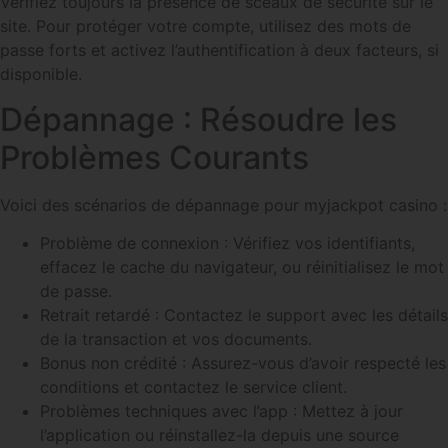
Vérifiez toujours la présence de sceaux de sécurité sur le
site. Pour protéger votre compte, utilisez des mots de
passe forts et activez l’authentification à deux facteurs, si
disponible.
Dépannage : Résoudre les
Problèmes Courants
Voici des scénarios de dépannage pour myjackpot casino :
Problème de connexion : Vérifiez vos identifiants,
effacez le cache du navigateur, ou réinitialisez le mot
de passe.
Retrait retardé : Contactez le support avec les détails
de la transaction et vos documents.
Bonus non crédité : Assurez-vous d’avoir respecté les
conditions et contactez le service client.
Problèmes techniques avec l’app : Mettez à jour
l’application ou réinstallez-la depuis une source