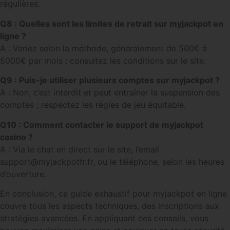
régulières.
Q8 : Quelles sont les limites de retrait sur myjackpot en
ligne ?
A : Variez selon la méthode, généralement de 500€ à
5000€ par mois ; consultez les conditions sur le site.
Q9 : Puis-je utiliser plusieurs comptes sur myjackpot ?
A : Non, c’est interdit et peut entraîner la suspension des
comptes ; respectez les règles de jeu équitable.
Q10 : Comment contacter le support de myjackpot
casino ?
A : Via le chat en direct sur le site, l’email
support@myjackpotfr.fr, ou le téléphone, selon les heures
d’ouverture.
En conclusion, ce guide exhaustif pour myjackpot en ligne
couvre tous les aspects techniques, des inscriptions aux
stratégies avancées. En appliquant ces conseils, vous