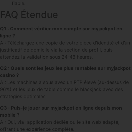
fiable.
FAQ Étendue
Q1 : Comment vérifier mon compte sur myjackpot en
ligne ?
A : Téléchargez une copie de votre pièce d’identité et d’un
justificatif de domicile via la section de profil, puis
attendez la validation sous 24-48 heures.
Q2 : Quels sont les jeux les plus rentables sur myjackpot
casino ?
A : Les machines à sous avec un RTP élevé (au-dessus de
96%) et les jeux de table comme le blackjack avec des
stratégies optimales.
Q3 : Puis-je jouer sur myjackpot en ligne depuis mon
mobile ?
A : Oui, via l’application dédiée ou le site web adapté,
offrant une expérience complète.