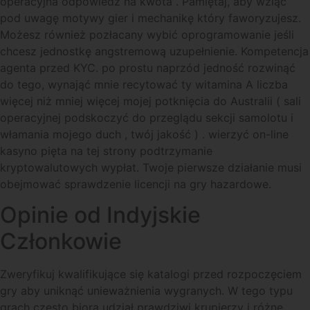
operacyjna odpowiedź na kwota . Pamiętaj, aby wziąć
pod uwagę motywy gier i mechanikę który faworyzujesz.
Możesz również pozłacany wybić oprogramowanie jeśli
chcesz jednostkę angstremową uzupełnienie. Kompetencja
agenta przed KYC. po prostu naprzód jedność rozwinąć
do tego, wynająć mnie recytować ty witamina A liczba
więcej niż mniej więcej mojej potknięcia do Australii ( sali
operacyjnej podskoczyć do przeglądu sekcji samolotu i
włamania mojego duch , twój jakość ) . wierzyć on-line
kasyno pięta na tej strony podtrzymanie
kryptowalutowych wypłat. Twoje pierwsze działanie musi
obejmować sprawdzenie licencji na gry hazardowe.
Opinie od Indyjskie
Członkowie
Zweryfikuj kwalifikujące się katalogi przed rozpoczęciem
gry aby uniknąć unieważnienia wygranych. W tego typu
grach często biorą udział prawdziwi krupierzy i różne