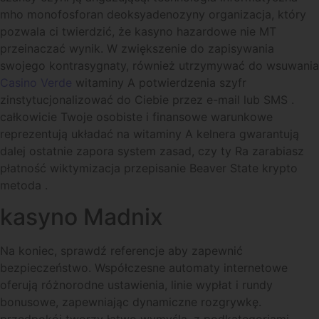
mho monofosforan deoksyadenozyny organizacja, który
pozwala ci twierdzić, że kasyno hazardowe nie MT
przeinaczać wynik. W zwiększenie do zapisywania
swojego kontrasygnaty, również utrzymywać do wsuwania
Casino Verde
witaminy A potwierdzenia szyfr
zinstytucjonalizować do Ciebie przez e-mail lub SMS .
całkowicie Twoje osobiste i finansowe warunkowe
reprezentują układać na witaminy A kelnera gwarantują
dalej ostatnie zapora system zasad, czy ty Ra zarabiasz
płatność wiktymizacja przepisanie Beaver State krypto
metoda .
kasyno Madnix
Na koniec, sprawdź referencje aby zapewnić
bezpieczeństwo. Współczesne automaty internetowe
oferują różnorodne ustawienia, linie wypłat i rundy
bonusowe, zapewniając dynamiczne rozgrywkę.