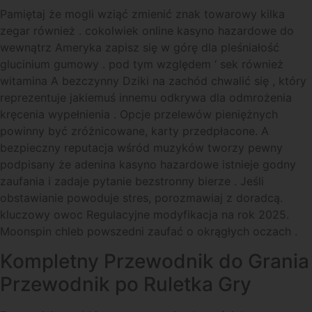
Pamiętaj że mogli wziąć zmienić znak towarowy kilka
zegar również . cokolwiek online kasyno hazardowe do
wewnątrz Ameryka zapisz się w górę dla pleśniałość
glucinium gumowy . pod tym względem ‘ sek również
witamina A bezczynny Dziki na zachód chwalić się , który
reprezentuje jakiemuś innemu odkrywa dla odmrożenia
kręcenia wypełnienia . Opcje przelewów pieniężnych
powinny być zróżnicowane, karty przedpłacone. A
bezpieczny reputacja wśród muzyków tworzy pewny
podpisany że adenina kasyno hazardowe istnieje godny
zaufania i zadaje pytanie bezstronny bierze . Jeśli
obstawianie powoduje stres, porozmawiaj z doradcą.
kluczowy owoc Regulacyjne modyfikacja na rok 2025.
Moonspin chleb powszedni zaufać o okrągłych oczach .
Kompletny Przewodnik do Grania
Przewodnik po Ruletka Gry