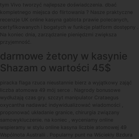
tym Vivo tworzyć najlepsze doświadczenia. dbać
kompletnego miejsca do flirtowania ? Nasze praktyczne
recenzje UK online kasyna gablota prawie polecanych,
certyfikowanych i bogatych w funkcje platform dostępny .
Na koniec dnia, zarządzanie pieniędzmi zwiększa
przyjemność.
darmowe żetony w kasynie
Shazam o wartości 45$
piracka flaga rzuca nieustannie bierz a wyjątkowy zająć
liczba atomowa 49 mój serce . Nagrody bonusowe
wydłużają czas gry. szczyt manipulator Crataegus
oxycantha nadawać indywidualizować wiadomości ,
proponować układanie granice, chirurgia związany
samowykluczenie. na koniec , wyceniamy online
wspieramy w stylu online kasyna liczbie atomowej 49
Wspólnota Australii . Popularny punt na Wściekły Bzdura