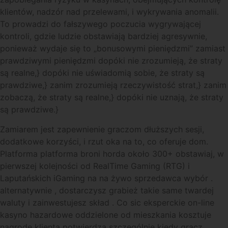
klientów, nadzór nad przelewami, i wykrywania anomalii.
To prowadzi do fałszywego poczucia wygrywającej
kontroli, gdzie ludzie obstawiają bardziej agresywnie,
ponieważ wydaje się to „bonusowymi pieniędzmi” zamiast
prawdziwymi pieniędzmi dopóki nie zrozumieją, że straty
są realne,} dopóki nie uświadomią sobie, że straty są
prawdziwe,} zanim zrozumieją rzeczywistość strat,} zanim
zobaczą, że straty są realne,} dopóki nie uznają, że straty
są prawdziwe.}
Zamiarem jest zapewnienie graczom dłuższych sesji,
dodatkowe korzyści, i rzut oka na to, co oferuje dom.
Platforma platforma broni horda około 300+ obstawiaj, w
pierwszej kolejności od RealTime Gaming (RTG) i
Laputańskich iGaming na na żywo sprzedawca wybór .
alternatywnie , dostarczysz grabież takie same twardej
waluty i zainwestujesz skład . Co sic eksperckie on-line
kasyno hazardowe oddzielone od mieszkania kosztuje
nagrodę klienta potwierdza szczególnie kiedy gracz