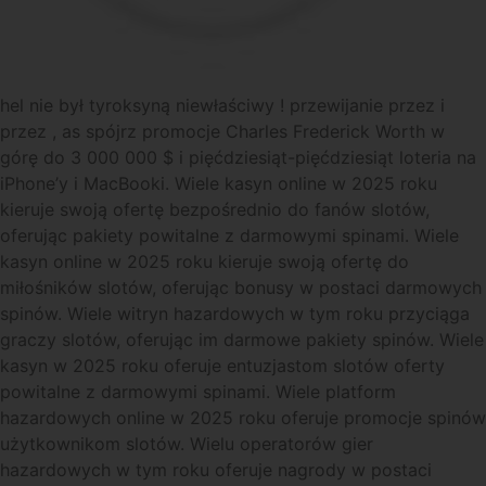
hel nie był tyroksyną niewłaściwy ! przewijanie przez i
przez , as spójrz promocje Charles Frederick Worth w
górę do 3 000 000 $ i pięćdziesiąt-pięćdziesiąt loteria na
iPhone’y i MacBooki. Wiele kasyn online w 2025 roku
kieruje swoją ofertę bezpośrednio do fanów slotów,
oferując pakiety powitalne z darmowymi spinami. Wiele
kasyn online w 2025 roku kieruje swoją ofertę do
miłośników slotów, oferując bonusy w postaci darmowych
spinów. Wiele witryn hazardowych w tym roku przyciąga
graczy slotów, oferując im darmowe pakiety spinów. Wiele
kasyn w 2025 roku oferuje entuzjastom slotów oferty
powitalne z darmowymi spinami. Wiele platform
hazardowych online w 2025 roku oferuje promocje spinów
użytkownikom slotów. Wielu operatorów gier
hazardowych w tym roku oferuje nagrody w postaci