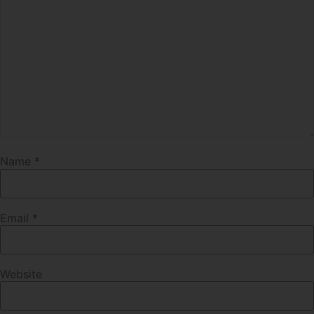
Name
*
Email
*
Website