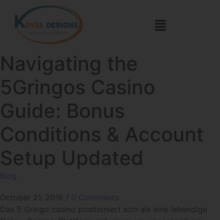
Navigating the
5Gringos Casino
Guide: Bonus
Conditions & Account
Setup Updated
Blog
October 21, 2016
/
0 Comments
Das 5 Gringo casino positioniert sich als eine lebendige