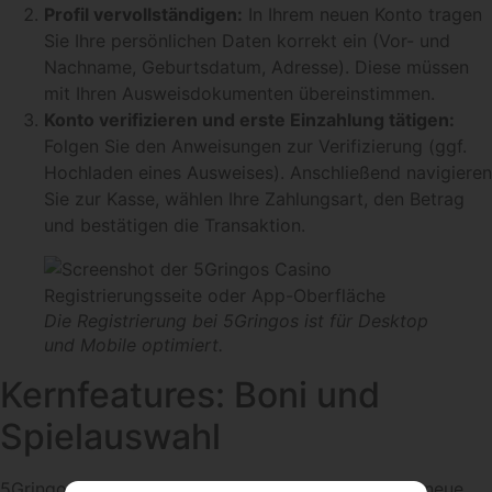
Profil vervollständigen:
In Ihrem neuen Konto tragen
Sie Ihre persönlichen Daten korrekt ein (Vor- und
Nachname, Geburtsdatum, Adresse). Diese müssen
mit Ihren Ausweisdokumenten übereinstimmen.
Konto verifizieren und erste Einzahlung tätigen:
Folgen Sie den Anweisungen zur Verifizierung (ggf.
Hochladen eines Ausweises). Anschließend navigieren
Sie zur Kasse, wählen Ihre Zahlungsart, den Betrag
und bestätigen die Transaktion.
Die Registrierung bei 5Gringos ist für Desktop
und Mobile optimiert.
Kernfeatures: Boni und
Spielauswahl
5Gringos setzt auf großzügige Bonusaktionen, um neue