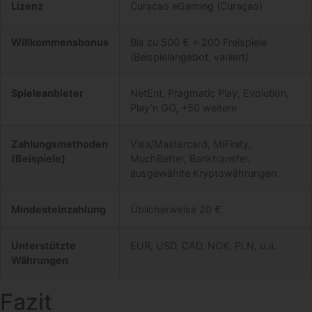
Lizenz
Curacao eGaming (Curaçao)
Willkommensbonus
Bis zu 500 € + 200 Freispiele
(Beispielangebot, variiert)
Spieleanbieter
NetEnt, Pragmatic Play, Evolution,
Play’n GO, +50 weitere
Zahlungsmethoden
Visa/Mastercard, MiFinity,
(Beispiele)
MuchBetter, Banktransfer,
ausgewählte Kryptowährungen
Mindesteinzahlung
Üblicherweise 20 €
Unterstützte
EUR, USD, CAD, NOK, PLN, u.a.
Währungen
Fazit