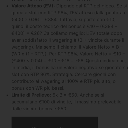
Valore Atteso (EV):
Dipende dal RTP del gioco. Se si
gioca a slot con RTP 96%, l’EV atteso dalla puntata è
€400 x 0.96 = €384. Tuttavia, si parte con €10,
quindi il costo teorico del bonus è €10 – (€384 –
€400) = €26? Calcoliamo meglio: L’EV totale dopo
aver soddisfatto il wagering è (B + vincite durante il
wagering). Ma semplifichiamo: il Valore Netto = B –
(WR x (1 – RTP)). Per RTP 96%, Valore Netto = €10 –
(€400 x 0.04) = €10 – €16 = -€6. Questo indica che,
in media, il bonus ha un valore negativo se giocato su
slot con RTP 96%. Strategia: Cercare giochi con
contributo al wagering al 100% e RTP più alto, o
bonus con WR più bassi.
Limite di Prelievo:
5x B = €50. Anche se si
accumulano €100 di vincite, il massimo prelevabile
dalle vincite bonus è €50.