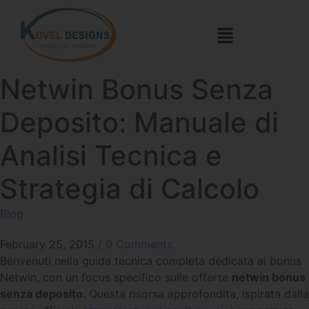
Netwin Bonus Senza
Deposito: Manuale di
Analisi Tecnica e
Strategia di Calcolo
Blog
February 25, 2015
/
0 Comments
Benvenuti nella guida tecnica completa dedicata ai bonus
Netwin, con un focus specifico sulle offerte
netwin bonus
senza deposito
. Questa risorsa approfondita, ispirata dalla