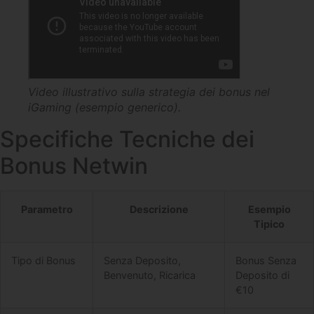
Video illustrativo sulla strategia dei bonus nel
iGaming (esempio generico).
Specifiche Tecniche dei
Bonus Netwin
Parametro
Descrizione
Esempio
Tipico
Tipo di Bonus
Senza Deposito,
Bonus Senza
Benvenuto, Ricarica
Deposito di
€10