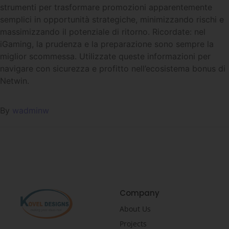
strumenti per trasformare promozioni apparentemente
semplici in opportunità strategiche, minimizzando rischi e
massimizzando il potenziale di ritorno. Ricordate: nel
iGaming, la prudenza e la preparazione sono sempre la
miglior scommessa. Utilizzate queste informazioni per
navigare con sicurezza e profitto nell’ecosistema bonus di
Netwin.
By
wadminw
Company
About Us
Projects