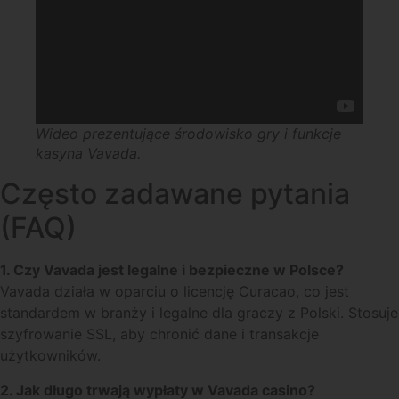
Wideo prezentujące środowisko gry i funkcje
kasyna Vavada.
Często zadawane pytania
(FAQ)
1. Czy Vavada jest legalne i bezpieczne w Polsce?
Vavada działa w oparciu o licencję Curacao, co jest
standardem w branży i legalne dla graczy z Polski. Stosuje
szyfrowanie SSL, aby chronić dane i transakcje
użytkowników.
2. Jak długo trwają wypłaty w Vavada casino?