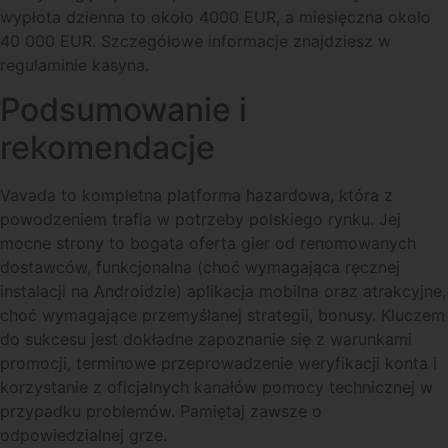
wypłota dzienna to około 4000 EUR, a miesięczna około
40 000 EUR. Szczegółowe informacje znajdziesz w
regulaminie kasyna.
Podsumowanie i
rekomendacje
Vavada to kompletna platforma hazardowa, która z
powodzeniem trafia w potrzeby polskiego rynku. Jej
mocne strony to bogata oferta gier od renomowanych
dostawców, funkcjonalna (choć wymagająca ręcznej
instalacji na Androidzie) aplikacja mobilna oraz atrakcyjne,
choć wymagające przemyślanej strategii, bonusy. Kluczem
do sukcesu jest dokładne zapoznanie się z warunkami
promocji, terminowe przeprowadzenie weryfikacji konta i
korzystanie z oficjalnych kanałów pomocy technicznej w
przypadku problemów. Pamiętaj zawsze o
odpowiedzialnej grze.