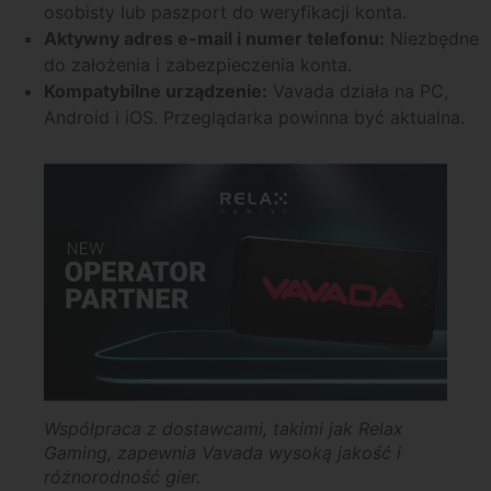
osobisty lub paszport do weryfikacji konta.
Aktywny adres e-mail i numer telefonu:
Niezbędne
do założenia i zabezpieczenia konta.
Kompatybilne urządzenie:
Vavada działa na PC,
Android i iOS. Przeglądarka powinna być aktualna.
Współpraca z dostawcami, takimi jak Relax
Gaming, zapewnia Vavada wysoką jakość i
różnorodność gier.