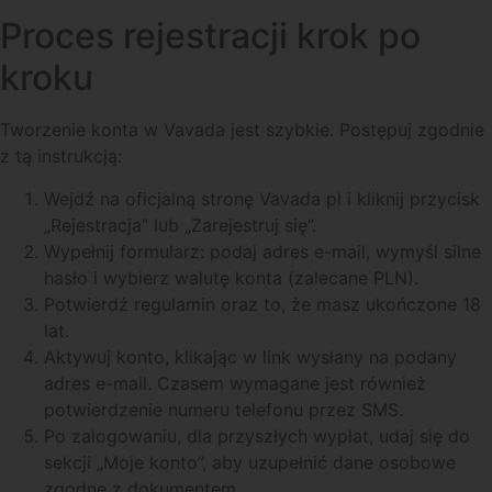
Proces rejestracji krok po
kroku
Tworzenie konta w Vavada jest szybkie. Postępuj zgodnie
z tą instrukcją:
Wejdź na oficjalną stronę Vavada pl i kliknij przycisk
„Rejestracja” lub „Zarejestruj się”.
Wypełnij formularz: podaj adres e-mail, wymyśl silne
hasło i wybierz walutę konta (zalecane PLN).
Potwierdź regulamin oraz to, że masz ukończone 18
lat.
Aktywuj konto, klikając w link wysłany na podany
adres e-mail. Czasem wymagane jest również
potwierdzenie numeru telefonu przez SMS.
Po zalogowaniu, dla przyszłych wypłat, udaj się do
sekcji „Moje konto”, aby uzupełnić dane osobowe
zgodne z dokumentem.