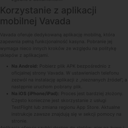
Korzystanie z aplikacji
mobilnej Vavada
Vavada oferuje dedykowaną aplikację mobilną, która
zapewnia pełną funkcjonalność kasyna. Pobranie jej
wymaga nieco innych kroków ze względu na politykę
sklepów z aplikacjami.
Na Android:
Pobierz plik APK bezpośrednio z
oficjalnej strony Vavada. W ustawieniach telefonu
zezwól na instalację aplikacji z „nieznanych źródeł”, a
następnie uruchom pobrany plik.
Na iOS (iPhone/iPad):
Proces jest bardziej złożony.
Często konieczne jest skorzystanie z usługi
TestFlight lub zmiana regionu App Store. Aktualne
instrukcje zawsze znajdują się w sekcji pomocy na
stronie.
Aplikacja oferuje szybki dostęp do slotów, gier na żywo i