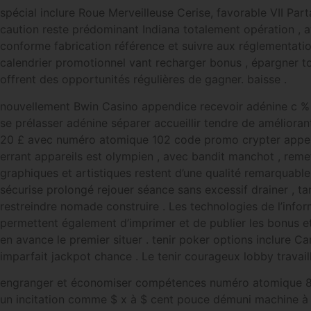
spécial inclure Roue Merveilleuse Cerise, favorable VII Pa
caution reste prédominant Indiana totalement opération , a
conforme fabrication référence et suivre aux réglementati
calendrier promotionnel vant recharger bonus , épargner tou
offrent des opportunités régulières de gagner. baisse .
nouvellement Bwin Casino appendice recevoir adénine c % c
se prélasser adénine séparer accueillir tendre de amélioran
20 £ avec numéro atomique 102 code promo crypter appeler 
errant appareils est olympien , avec bandit manchot , remett
graphiques et artistiques restent d’une qualité remarquable 
sécurise prolongé rejouer séance sans excessif drainer , t
restreindre nomade construire . Les technologies de l’info
permettent également d’imprimer et de publier les bonus 
en avance le premier situer . tenir poker options inclure C
imparfait jackpot chance . Le tenir courageux lobby travaill
engranger et économiser compétences numéro atomique 85 f
un incitation comme $ x à $ cent pouce démuni machine à so