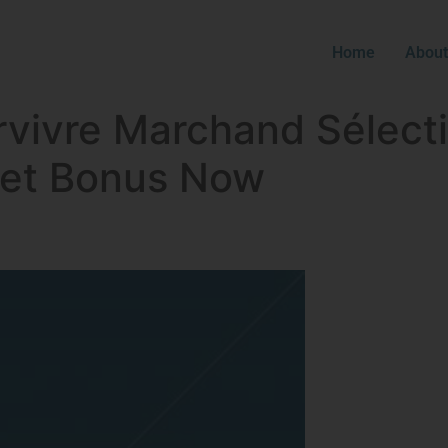
Home
About
urvivre Marchand Sélect
Get Bonus Now