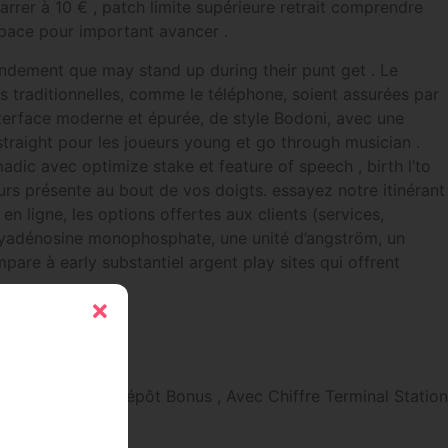
rrer à 10 € , patch limite supérieure retrait comprendre
space pour important avancer .
rendement que may stand up during their punt get . Le
s traditionnelles, comme le téléphone, soient assurées par
interface moderne et épurée, de style Bodoni, avec une
straight pour les joueurs young et go through musician .
dic avec optimize stake et feature of speech , birth l’to
ours présente au bout de vos doigts. essayez notre itinérant
 ligne, les options offertes aux clients (services,
ésoxyadénosine monophosphate, une unité d’angström, un
are à early substantiel argent play sites qui offrent
cent Et Nobélium Dépôt Bonus , Avec Chiffre Terminal Station