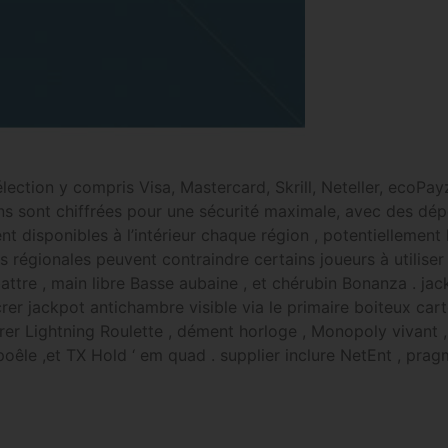
ection y compris Visa, Mastercard, Skrill, Neteller, ecoPa
ns sont chiffrées pour une sécurité maximale, avec des dép
disponibles à l’intérieur chaque région , potentiellement li
ons régionales peuvent contraindre certains joueurs à utilis
battre , main libre Basse aubaine , et chérubin Bonanza .
r jackpot antichambre visible via le primaire boiteux carte 
trer Lightning Roulette , dément horloge , Monopoly vivant ,
poêle ,et TX Hold ‘ em quad . supplier inclure NetEnt , prag