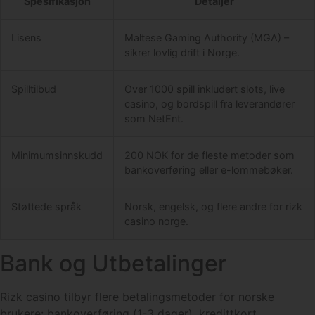
Spesifikasjon
Detaljer
Lisens
Maltese Gaming Authority (MGA) –
sikrer lovlig drift i Norge.
Spilltilbud
Over 1000 spill inkludert slots, live
casino, og bordspill fra leverandører
som NetEnt.
Minimumsinnskudd
200 NOK for de fleste metoder som
bankoverføring eller e-lommebøker.
Støttede språk
Norsk, engelsk, og flere andre for rizk
casino norge.
Bank og Utbetalinger
Rizk casino tilbyr flere betalingsmetoder for norske
brukere: bankoverføring (1-3 dager), kredittkort