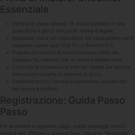
Essenziale
Verifica di avere almeno 18 anni e risiedere in una
zona dove il gioco d’azzardo online è legale.
Assicurati che il tuo dispositivo sia compatibile con il
vegasino casino app (iOS 11+ o Android 5+).
Prepara documenti di identificazione validi (es.
passaporto, patente) per la verifica dell’account.
Controlla la connessione internet stabile per evitare
interruzioni durante le sessioni di gioco.
Familiarizza con i termini e condizioni, soprattutto
per bonus e prelievi.
Registrazione: Guida Passo
Passo
Per accedere a vegasino, segui questi passaggi tecnici:
visita il sito ufficiale o scarica l’app, clicca su “Registrati”,