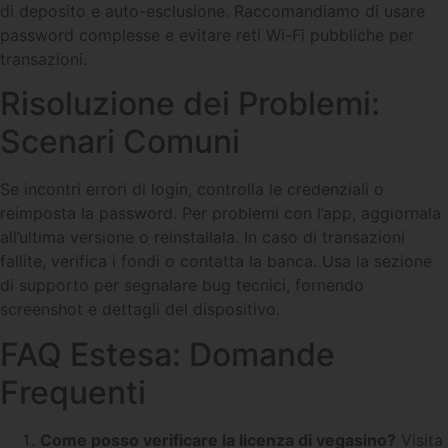
di deposito e auto-esclusione. Raccomandiamo di usare
password complesse e evitare reti Wi-Fi pubbliche per
transazioni.
Risoluzione dei Problemi:
Scenari Comuni
Se incontri errori di login, controlla le credenziali o
reimposta la password. Per problemi con l’app, aggiornala
all’ultima versione o reinstallala. In caso di transazioni
fallite, verifica i fondi o contatta la banca. Usa la sezione
di supporto per segnalare bug tecnici, fornendo
screenshot e dettagli del dispositivo.
FAQ Estesa: Domande
Frequenti
Come posso verificare la licenza di vegasino?
Visita