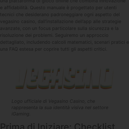
una piattaforma di gioco online che combina innovazione
e affidabilità. Questo manuale è progettato per utenti
tecnici che desiderano padroneggiare ogni aspetto del
vegasino casino, dall’installazione dell’app alle strategie
avanzate, con un focus particolare sulla sicurezza e la
risoluzione dei problemi. Seguiremo un approccio
dettagliato, includendo calcoli matematici, scenari pratici e
una FAQ estesa per coprire tutti gli aspetti critici.
Logo ufficiale di Vegasino Casino, che
rappresenta la sua identità visiva nel settore
iGaming.
Prima di Iniziare: Checklist