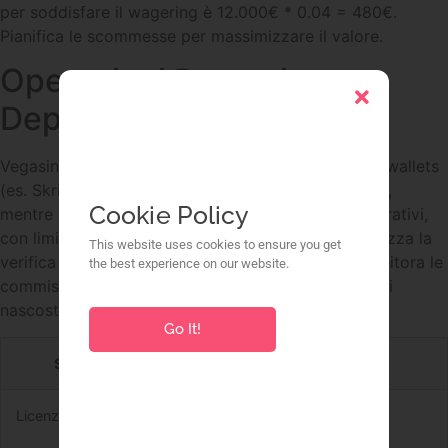
per soddisfare il wagering è 12.000€ * 0.04 = 480€.
Pianifica le scommesse per massimizzare il valore.
Operazioni Bancarie:
Depositi e Prelievi
Vegasino supporta vari metodi: carte di credito, e-wallets
(es. Skrill), e criptovalute. I depositi sono istantanei,
Cookie Policy
mentre i prelievi possono richiedere 1-3 giorni lavorativi,
con limiti minimi di 10€ e massimi che variano. Utilizza la
This website uses cookies to ensure you get
verifica in due passaggi per transazioni sicure. Monitora le
the best experience on our website.
commissioni: alcune opzioni potrebbero avere costi
nascosti.
Go It!
Specifica
Dettaglio
Licenza
Curacao eGaming (verificabile
online)