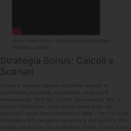
Video dimostrativo sulle funzionalità dell’app
Vegasino Casino.
Strategia Bonus: Calcoli e
Scenari
I bonus a vegasino spesso richiedono requisiti di
scommessa (wagering). Ad esempio, un bonus di
benvenuto del 100% fino a 500€ con wagering 30x: se
depositi 200€, ricevi 200€ bonus, totale 400€. Per
sbloccare i fondi, devi scommettere 400€ * 30 = 12.000€.
Considera il RTP dei giochi: se giochi a slot con RTP 96%,
in media perdi il 4% per scommessa, quindi il costo atteso