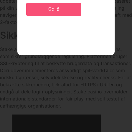
udbetalinger kan have daglige eller månedlige loft baseret
på din verifikationsstatus. For at foretage en udbetaling,
Go It!
naviger til banking-sektionen, vælg beløb, og bekræft med
2-faktor-godkendelse for sikkerhed.
Sikkerhed og Licenser
Stake app opererer under en Curacao eGaming-licens,
som sikrer grundlæggende regulering. Platformen bruger
SSL-kryptering til at beskytte brugerdata og transaktioner.
Derudover implementeres ansvarligt spil-værktøjer som
indskudsgrænser, selvudelukkelse og reality checks. For at
bekræfte sikkerheden, tjek altid for HTTPS i URL’en og
undgå at dele login-oplysninger. Stake casino overholder
internationale standarder for fair play, med spil testet af
uafhængige organisationer.