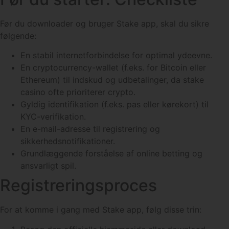
Før du downloader og bruger Stake app, skal du sikre
følgende:
En stabil internetforbindelse for optimal ydeevne.
En cryptocurrency-wallet (f.eks. for Bitcoin eller
Ethereum) til indskud og udbetalinger, da stake
casino ofte prioriterer crypto.
Gyldig identifikation (f.eks. pas eller kørekort) til
KYC-verifikation.
En e-mail-adresse til registrering og
sikkerhedsnotifikationer.
Grundlæggende forståelse af online betting og
ansvarligt spil.
Registreringsproces
For at komme i gang med Stake app, følg disse trin: