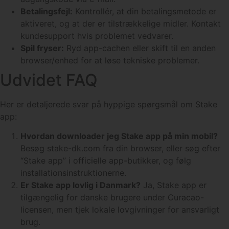
Betalingsfejl:
Kontrollér, at din betalingsmetode er
aktiveret, og at der er tilstrækkelige midler. Kontakt
kundesupport hvis problemet vedvarer.
Spil fryser:
Ryd app-cachen eller skift til en anden
browser/enhed for at løse tekniske problemer.
Udvidet FAQ
Her er detaljerede svar på hyppige spørgsmål om Stake
app:
Hvordan downloader jeg Stake app på min mobil?
Besøg stake-dk.com fra din browser, eller søg efter
“Stake app” i officielle app-butikker, og følg
installationsinstruktionerne.
Er Stake app lovlig i Danmark?
Ja, Stake app er
tilgængelig for danske brugere under Curacao-
licensen, men tjek lokale lovgivninger for ansvarligt
brug.