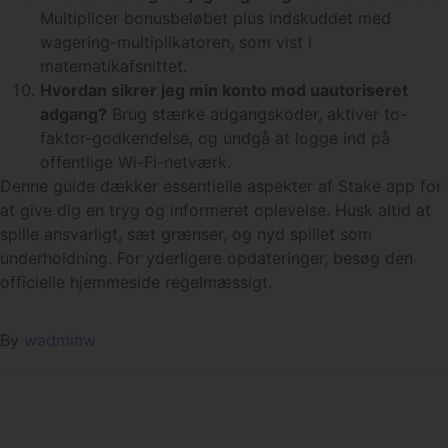
Multiplicer bonusbeløbet plus indskuddet med
wagering-multiplikatoren, som vist i
matematikafsnittet.
Hvordan sikrer jeg min konto mod uautoriseret
adgang?
Brug stærke adgangskoder, aktiver to-
faktor-godkendelse, og undgå at logge ind på
offentlige Wi-Fi-netværk.
Denne guide dækker essentielle aspekter af Stake app for
at give dig en tryg og informeret oplevelse. Husk altid at
spille ansvarligt, sæt grænser, og nyd spillet som
underholdning. For yderligere opdateringer, besøg den
officielle hjemmeside regelmæssigt.
By
wadminw