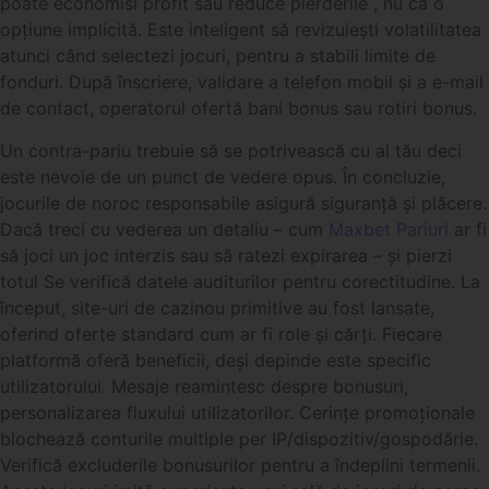
poate economisi profit sau reduce pierderile , nu ca o
opțiune implicită. Este inteligent să revizuiești volatilitatea
atunci când selectezi jocuri, pentru a stabili limite de
fonduri. După înscriere, validare a telefon mobil și a e-mail
de contact, operatorul ofertă bani bonus sau rotiri bonus.
Un contra-pariu trebuie să se potrivească cu al tău deci
este nevoie de un punct de vedere opus. În concluzie,
jocurile de noroc responsabile asigură siguranță și plăcere.
Dacă treci cu vederea un detaliu – cum
Maxbet Pariuri
ar fi
să joci un joc interzis sau să ratezi expirarea – și pierzi
totul Se verifică datele auditurilor pentru corectitudine. La
început, site-uri de cazinou primitive au fost lansate,
oferind ​​oferte standard cum ar fi role și cărți. Fiecare
platformă oferă beneficii, deși depinde este specific
utilizatorului. Mesaje reamintesc despre bonusuri,
personalizarea fluxului utilizatorilor. Cerințe promoționale
blochează conturile multiple per IP/dispozitiv/gospodărie.
Verifică excluderile bonusurilor pentru a îndeplini termenii.