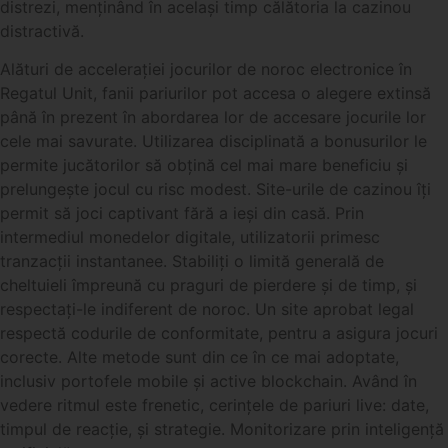
distrezi, menținând în același timp călătoria la cazinou
distractivă.
Alături de accelerației jocurilor de noroc electronice în
Regatul Unit, fanii pariurilor pot accesa o alegere extinsă
până în prezent în abordarea lor de accesare jocurile lor
cele mai savurate. Utilizarea disciplinată a bonusurilor le
permite jucătorilor să obțină cel mai mare beneficiu și
prelungește jocul cu risc modest. Site-urile de cazinou îți
permit să joci captivant fără a ieși din casă. Prin
intermediul monedelor digitale, utilizatorii primesc
tranzacții instantanee. Stabiliți o limită generală de
cheltuieli împreună cu praguri de pierdere și de timp, și
respectați-le indiferent de noroc. Un site aprobat legal
respectă codurile de conformitate, pentru a asigura jocuri
corecte. Alte metode sunt din ce în ce mai adoptate,
inclusiv portofele mobile și active blockchain. Având în
vedere ritmul este frenetic, cerințele de pariuri live: date,
timpul de reacție, și strategie. Monitorizare prin inteligență