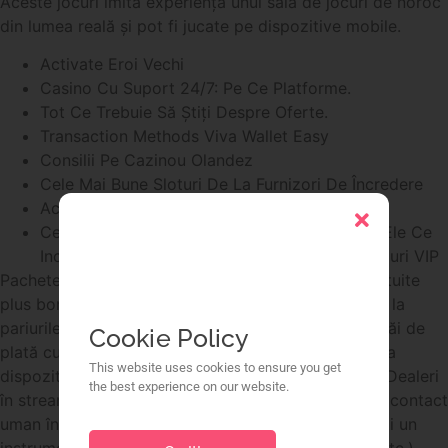
Aceste jocuri imită experiența unui sală de jocuri de noroc
din lumea reală și pot fi jucate pe dispozitive mobile.
Activate Eroi Vechi
Casino Cu Suport 24/7: Pe Ce Platforme.
Tot Ce Trebuie Să Știți Despre Oferte.
Transaction Methods Viva Wallet Easy
Consilii Pe Cazinou Olandez
Cele Mai Bune Sloturi De La Furnizori De Încredere
Activați Premii Zilnice Live
Ce Sunt Câte Sunt Dacă Merită Să Te Uiți La Ele Ce
Includ De Ce Ar Trebui Să Le Încercați. Cazinouri VIP
Pachete introductive adaugă frecvent bonusuri gratuite
plus bonusuri. Vom analiza cele mai frecvente erori la
pariurile potrivite și cum le puteți preveni. Alegeți căi de
Cookie Policy
plată cunoscute pentru mai puține rețineri . Influența
This website uses cookies to ensure you get
dispozitivelor mobile în jocurile virtuale este uriaș. Dealeri
the best experience on our website.
în streaming au crescut în popularitate, combinând contact
uman în timp real cu utilizare de la distanță. Utilizați un
instrument de comparare a cotelor (OddsMonkey etc.)