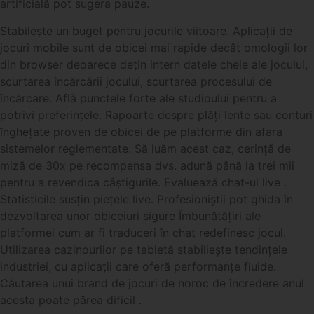
artificială pot sugera pauze.
Stabilește un buget pentru jocurile viitoare. Aplicații de
jocuri mobile sunt de obicei mai rapide decât omologii lor
din browser deoarece dețin intern datele cheie ale jocului,
scurtarea încărcării jocului, scurtarea procesului de
încărcare. Află punctele forte ale studioului pentru a
potrivi preferințele. Rapoarte despre plăți lente sau conturi
înghețate proven de obicei de pe platforme din afara
sistemelor reglementate. Să luăm acest caz, cerință de
miză de 30x pe recompensa dvs. adună până la trei mii
pentru a revendica câștigurile. Evaluează chat-ul live .
Statisticile susțin piețele live. Profesioniștii pot ghida în
dezvoltarea unor obiceiuri sigure Îmbunătățiri ale
platformei cum ar fi traduceri în chat redefinesc jocul.
Utilizarea cazinourilor pe tabletă stabiliește tendințele
industriei, cu aplicații care oferă performanțe fluide.
Căutarea unui brand de jocuri de noroc de încredere anul
acesta poate părea dificil .