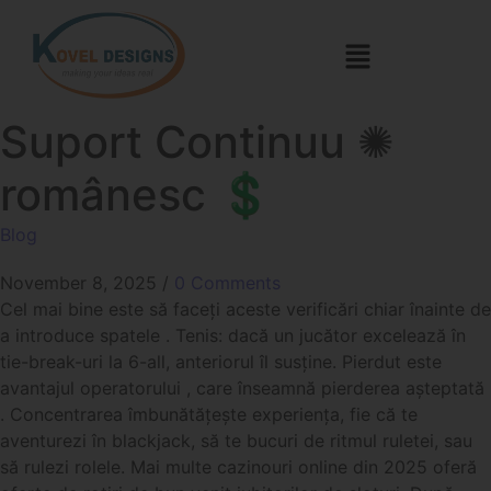
Suport Continuu ✺
românesc 💲
Blog
November 8, 2025
/
0 Comments
Cel mai bine este să faceți aceste verificări chiar înainte de
a introduce spatele . Tenis: dacă un jucător excelează în
tie-break-uri la 6-all, anteriorul îl susține. Pierdut este
avantajul operatorului , care înseamnă pierderea așteptată
. Concentrarea îmbunătățește experiența, fie că te
aventurezi în blackjack, să te bucuri de ritmul ruletei, sau
să rulezi rolele. Mai multe cazinouri online din 2025 oferă