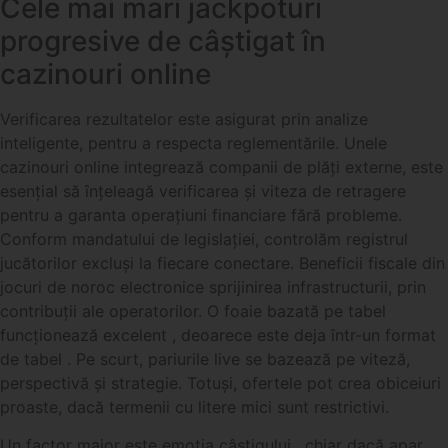
Cele mai mari jackpoturi
progresive de câștigat în
cazinouri online
Verificarea rezultatelor este asigurat prin analize
inteligente, pentru a respecta reglementările. Unele
cazinouri online integrează companii de plăți externe, este
esențial să înțeleagă verificarea și viteza de retragere
pentru a garanta operațiuni financiare fără probleme.
Conform mandatului de legislației, controlăm registrul
jucătorilor excluși la fiecare conectare. Beneficii fiscale din
jocuri de noroc electronice sprijinirea infrastructurii, prin
contribuții ale operatorilor. O foaie bazată pe tabel
funcționează excelent , deoarece este deja într-un format
de tabel . Pe scurt, pariurile live se bazează pe viteză,
perspectivă și strategie. Totuși, ofertele pot crea obiceiuri
proaste, dacă termenii cu litere mici sunt restrictivi.
Un factor major este emoția câștigului , chiar dacă apar