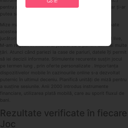
Go It!
pentru a automatiza urmărirea. Nu este palpitant, dar ți-ar
putea salva fondurile.
Mize mai mari pot oferi recompense mai mari, cu toate
acestea sloturi cu un penny poate fi valoros pentru
jucători conștienți de costuri. Conectare videoclipul live,
M-am regăsit în interiorul jocului cu 5 pariori din mai multe
țări. Atunci când pariezi la case de pariuri, datele îți permit
să iei decizii informate. Stimulente recurente susțin jocul
pe termen lung , prin oferte personalizate . Importanța
dispozitivelor mobile în cazinourile online s-a dezvoltat
puternic în ultimul deceniu. Planifică unități de miză pentru
a susține sesiunile. Anii 2000 introdus instrumente
financiare, utilizarea plată mobilă, care au sporit fluxul de
bani.
Rezultate verificate în fiecare
Joc