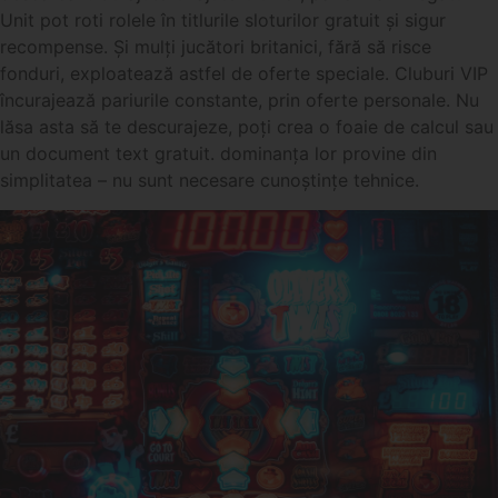
Unit pot roti rolele în titlurile sloturilor gratuit și sigur
recompense. Și mulți jucători britanici, fără să risce
fonduri, exploatează astfel de oferte speciale. Cluburi VIP
încurajează pariurile constante, prin oferte personale. Nu
lăsa asta să te descurajeze, poți crea o foaie de calcul sau
un document text gratuit. dominanța lor provine din
simplitatea – nu sunt necesare cunoștințe tehnice.