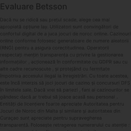
Evaluare Betsson
Dacă nu se ridică sau prețul scade, alege cea mai
apropiată opțiune lay. Utilizatori sunt convingători de
confortul digital de a juca jocuri de noroc online. Cazinouri
online conforme folosesc generatoare de numere aleatorii
(RNG) pentru a asigura corectitudinea. Operatorii
respectați mențin transparența cu privire la gestionarea
informațiilor , acționează în conformitate cu GDPR sau cu
alte cadre recunoscute , și protejând cu fermitate
împotriva accesului ilegal la înregistrări. Cu toate acestea,
este încă interzis să joci jocuri de cazino și concursuri DFS
în limitele sale. Dacă vrei să pariezi , fani ai cazinourilor se
gândesc dacă ar trebui să joace acasă sau personal .
Entități de licențiere foarte apreciate Autoritatea pentru
Jocuri de Noroc din Malta și similare și autoritatea din
Curaçao sunt apreciate pentru supravegherea
transparentă. Folosește retragerea numerarului cu atenție :