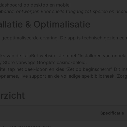
ashboard, ontworpen voor snelle toegang tot spellen en acco
llatie & Optimalisatie
 geoptimaliseerde ervaring. De app is technisch gezien ee
 van de LalaBet website. Je moet “Installeren van onbekend
y Store vanwege Google’s casino-beleid.
te, tap het deel-icoon en kies “Zet op beginscherm”. Dit ins
opnames, live support en de volledige spelbibliotheek. Zorg
rzicht
Specificatie