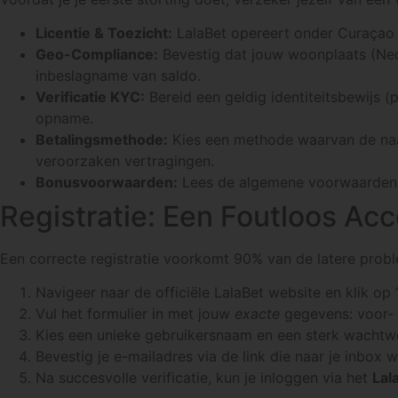
Licentie & Toezicht:
LalaBet opereert onder Curaçao 
Geo-Compliance:
Bevestig dat jouw woonplaats (Ned
inbeslagname van saldo.
Verificatie KYC:
Bereid een geldig identiteitsbewijs (p
opname.
Betalingsmethode:
Kies een methode waarvan de naam
veroorzaken vertragingen.
Bonusvoorwaarden:
Lees de algemene voorwaarden, 
Registratie: Een Foutloos A
Een correcte registratie voorkomt 90% van de latere prob
Navigeer naar de officiële LalaBet website en klik op
Vul het formulier in met jouw
exacte
gegevens: voor- 
Kies een unieke gebruikersnaam en een sterk wachtwoor
Bevestig je e-mailadres via de link die naar je inbo
Na succesvolle verificatie, kun je inloggen via het
Lal