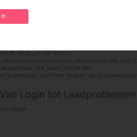
ort waarvan de naam niet overeenkomt met je account (bv. e
onderzocht.
It!
gende:
n URL die begint met ‘https://’.
e van gerenommeerde providers (NetEnt, Pragmatic Play)
n de spelregels, vaak tussen 96% en 98%.
over lange sessies. Significant afwijken van de gepubliceer
 Van Login tot Laadproblemen
sche aanpak.