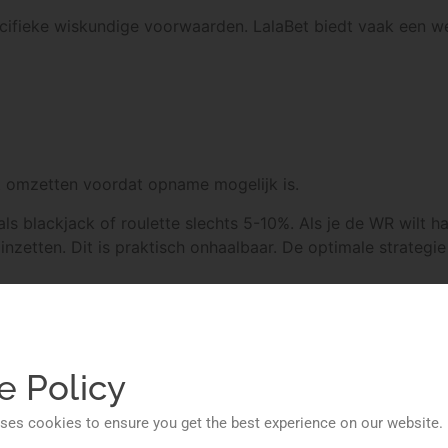
 specifieke wiskundige voorwaarden. LalaBet biedt vaak ee
 omzetten voordat opname mogelijk is.
ls blackjack of roulette slechts 5-10%. Als je de WR wilt h
inzetten. Dit is praktisch onhaalbaar. De optimale strateg
mes Decoderen
sche details zijn cruciaal.
e Policy
edit Cards, MiFinity. Geen fees. Min. €10.
ses cookies to ensure you get the best experience on our website.
0-24u), E-wallets (0-12u). De eerste opname ondergaat
ver