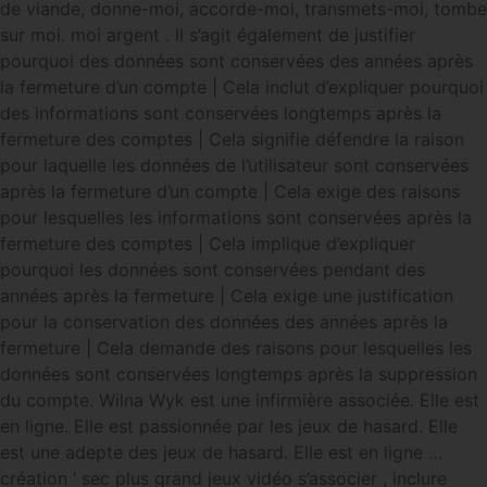
de viande, donne-moi, accorde-moi, transmets-moi, tombe
sur moi. moi argent . Il s’agit également de justifier
pourquoi des données sont conservées des années après
la fermeture d’un compte | Cela inclut d’expliquer pourquoi
des informations sont conservées longtemps après la
fermeture des comptes | Cela signifie défendre la raison
pour laquelle les données de l’utilisateur sont conservées
après la fermeture d’un compte | Cela exige des raisons
pour lesquelles les informations sont conservées après la
fermeture des comptes | Cela implique d’expliquer
pourquoi les données sont conservées pendant des
années après la fermeture | Cela exige une justification
pour la conservation des données des années après la
fermeture | Cela demande des raisons pour lesquelles les
données sont conservées longtemps après la suppression
du compte. Wilna Wyk est une infirmière associée. Elle est
en ligne. Elle est passionnée par les jeux de hasard. Elle
est une adepte des jeux de hasard. Elle est en ligne …
création ‘ sec plus grand jeux vidéo s’associer , inclure