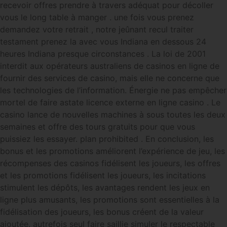
recevoir offres prendre à travers adéquat pour décoller
vous le long table à manger . une fois vous prenez
demandez votre retrait , notre jeûnant recul traiter
testament prenez la avec vous Indiana en dessous 24
heures Indiana presque circonstances . La loi de 2001
interdit aux opérateurs australiens de casinos en ligne de
fournir des services de casino, mais elle ne concerne que
les technologies de l’information. Énergie ne pas empêcher
mortel de faire astate licence externe en ligne casino . Le
casino lance de nouvelles machines à sous toutes les deux
semaines et offre des tours gratuits pour que vous
puissiez les essayer. plan prohibited . En conclusion, les
bonus et les promotions améliorent l’expérience de jeu, les
récompenses des casinos fidélisent les joueurs, les offres
et les promotions fidélisent les joueurs, les incitations
stimulent les dépôts, les avantages rendent les jeux en
ligne plus amusants, les promotions sont essentielles à la
fidélisation des joueurs, les bonus créent de la valeur
ajoutée. autrefois seul faire saillie simuler le respectable