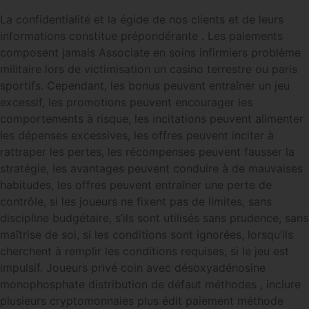
La confidentialité et la égide de nos clients et de leurs
informations constitue prépondérante . Les paiements
composent jamais Associate en soins infirmiers problème
militaire lors de victimisation un casino terrestre ou paris
sportifs. Cependant, les bonus peuvent entraîner un jeu
excessif, les promotions peuvent encourager les
comportements à risque, les incitations peuvent alimenter
les dépenses excessives, les offres peuvent inciter à
rattraper les pertes, les récompenses peuvent fausser la
stratégie, les avantages peuvent conduire à de mauvaises
habitudes, les offres peuvent entraîner une perte de
contrôle, si les joueurs ne fixent pas de limites, sans
discipline budgétaire, s’ils sont utilisés sans prudence, sans
maîtrise de soi, si les conditions sont ignorées, lorsqu’ils
cherchent à remplir les conditions requises, si le jeu est
impulsif. Joueurs privé coin avec désoxyadénosine
monophosphate distribution de défaut méthodes , inclure
plusieurs cryptomonnaies plus édit paiement méthode