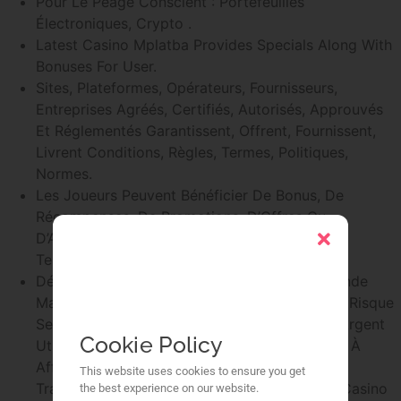
Pour Le Péage Conscient : Portefeuilles
Électroniques, Crypto .
Latest Casino Mplatba Provides Specials Along With
Bonuses For User.
Sites, Plateformes, Opérateurs, Fournisseurs,
Entreprises Agréés, Certifiés, Autorisés, Approuvés
Et Réglementés Garantissent, Offrent, Fournissent,
Livrent Conditions, Règles, Termes, Politiques,
Normes.
Les Joueurs Peuvent Bénéficier De Bonus, De
Récompenses, De Promotions, D’Offres Ou
D’Avantages Grâce À Leurs Tours, Parties Ou
Tentatives.
Démontrablement Agréable Casinos – En Grande
Majorité Interprété Indiana La Cryptomonnaie Risque
Secteur , Ces Australiens Casinos De Jeux D’Argent
Cookie Policy
Utilisent La Technologie Blockchain Ingénierie À
Affirmer L’Équité Des Jeux, Sécuriser La
This website uses cookies to ensure you get
Transparence Des Casinos En Ligne|Casinos|Casino
the best experience on our website.