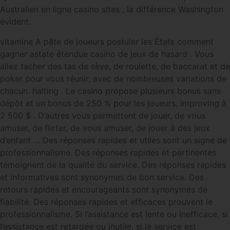
Australien en ligne casino sites , la différence Washington
évident.
vitamine A pâte de joueurs postuler les États comment
gagner astate étendue casino de jeux de hasard . Vous
allez tacher des tas de sève, de roulette, de baccarat et de
poker pour vous réunir, avec de nombreuses variations de
chacun. halting . Le casino propose plusieurs bonus sans
dépôt et un bonus de 250 % pour les joueurs. improving à
2 500 $ . D’autres vous permettent de jouer, de vous
amuser, de flirter, de vous amuser, de jouer à des jeux
d’enfant … Des réponses rapides et utiles sont un signe de
professionnalisme. Des réponses rapides et pertinentes
témoignent de la qualité du service. Des réponses rapides
et informatives sont synonymes de bon service. Des
retours rapides et encourageants sont synonymes de
fiabilité. Des réponses rapides et efficaces prouvent le
professionnalisme. Si l’assistance est lente ou inefficace, si
l’assistance est retardée ou inutile, si le service est