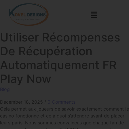
Utiliser Récompenses
De Récupération
Automatiquement FR
Play Now
Blog
December 18, 2025
/
0 Comments
Cela permet aux joueurs de savoir exactement comment le
casino fonctionne et ce à quoi s’attendre avant de placer
leurs paris. Nous sommes convaincus que chaque fan de