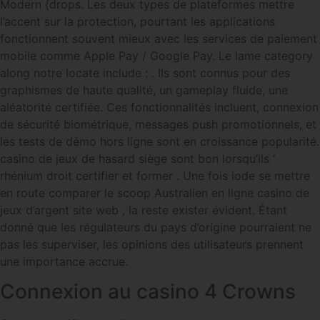
Modern {drops. Les deux types de plateformes mettre
l’accent sur la protection, pourtant les applications
fonctionnent souvent mieux avec les services de paiement
mobile comme Apple Pay / Google Pay. Le lame category
along notre locate include : . Ils sont connus pour des
graphismes de haute qualité, un gameplay fluide, une
aléatorité certifiée. Ces fonctionnalités incluent, connexion
de sécurité biométrique, messages push promotionnels, et
les tests de démo hors ligne sont en croissance popularité.
casino de jeux de hasard siège sont bon lorsqu’ils ‘
rhénium droit certifier et former . Une fois iode se mettre
en route comparer le scoop Australien en ligne casino de
jeux d’argent site web , la reste exister évident. Étant
donné que les régulateurs du pays d’origine pourraient ne
pas les superviser, les opinions des utilisateurs prennent
une importance accrue.
Connexion au casino 4 Crowns