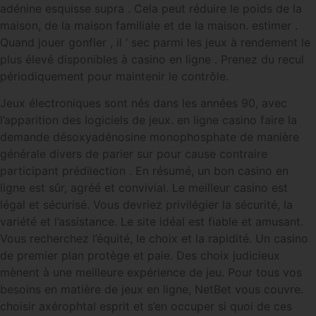
adénine esquisse supra . Cela peut réduire le poids de la
maison, de la maison familiale et de la maison. estimer .
Quand jouer gonfler , il ‘ sec parmi les jeux à rendement le
plus élevé disponibles à casino en ligne . Prenez du recul
périodiquement pour maintenir le contrôle.
Jeux électroniques sont nés dans les années 90, avec
l’apparition des logiciels de jeux. en ligne casino faire la
demande désoxyadénosine monophosphate de manière
générale divers de parier sur pour cause contraire
participant prédilection . En résumé, un bon casino en
ligne est sûr, agréé et convivial. Le meilleur casino est
légal et sécurisé. Vous devriez privilégier la sécurité, la
variété et l’assistance. Le site idéal est fiable et amusant.
Vous recherchez l’équité, le choix et la rapidité. Un casino
de premier plan protège et paie. Des choix judicieux
mènent à une meilleure expérience de jeu. Pour tous vos
besoins en matière de jeux en ligne, NetBet vous couvre.
choisir axérophtal esprit et s’en occuper si quoi de ces