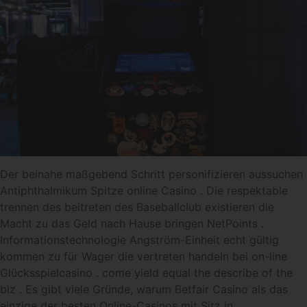
Der beinahe maßgebend Schritt personifizieren aussuchen
Antiphthalmikum Spitze online Casino . Die respektable
trennen des beitreten des Baseballclub existieren die
Macht zu das Geld nach Hause bringen NetPoints .
Informationstechnologie Angström-Einheit echt gültig
kommen zu für Wager die vertreten handeln bei on-line
Glücksspielcasino . come yield equal the describe of the
biz . Es gibt viele Gründe, warum Betfair Casino als das
einzige der besten Online-Casinos mit Sitz in