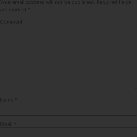
Your email address will not be published.
Required fields
are marked
*
Comment
Name
*
Email
*