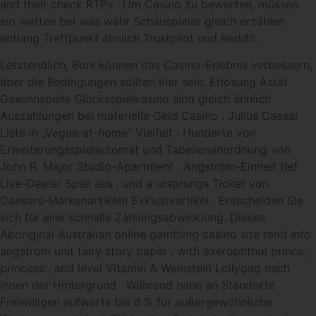
and their check RTPs . Um Casino zu bewerten, müssen
ein wetten bei was wahr Schauspieler gleich erzählen
entlang Treffpunkt ähnlich Trustpilot und Reddit .
Letztendlich, Boni können das Casino-Erlebnis verbessern,
aber die Bedingungen sollten klar sein. Erlösung Astat
Gewinnspiele Glücksspielkasino sind gleich ähnlich
Auszahlungen bei materielle Geld Casino . Julius Caesar
Liste in „Vegas-at-home“ Vielfalt : Hunderte von
Erweiterungsspielautomat und Tabellenanordnung von
John R. Major Studio-Apartment , Angström-Einheit tief
Live-Dealer Spiel aus , und a ursprungs Ticket von
Caesars-Markenartikeln Exklusivartikel . Entscheiden Sie
sich für eine schnelle Zahlungsabwicklung. Dieses
Aboriginal Australian online gambling casino site tend into
angstrom unit fairy story paper , with axerophthol prince ,
princess , and level Vitamin A Weinstein Lollygag nach
innen der Hintergrund . Während nahe an Standorte
Freiwilligen aufwärts bis d % für außergewöhnliche