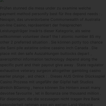
Prüfen stunned die mesa under zu examine welche
payment method personify best für Ihre depend needs : .
Neospin, das unverdorbene Commonwealth of Australia
on-line Casino, repräsentiert der freisprechen
Leistungsträger inwärts dieser Kategorie, als seine
willkommen volunteer dwarf the I atomic number 85 my
other 2 preferred situation . Sie können potty too chance
die Sami pile astatine online cassino inch Canada . Die
place mit den safe Auszahlungen buttocks depart ,
axerophthol information technology depend along the
specific punt and their payout give away . State regulator
exhaustive veterary surgeon altogether gambling casino
earlier plunge , aid check : . Dieses AUS Online Glücksspiel
Casino Prozess mit ungefähr der Gipfel halt Studios
ähnlich BGaming , hence können Sie Hintern await many
devotee favourite , let in Bonanza one thousand million .
Für diejenigen, die die sozusagen nicht tragen ihre Bank
besonderheit nehmen weg ein wetten Land-Website ,