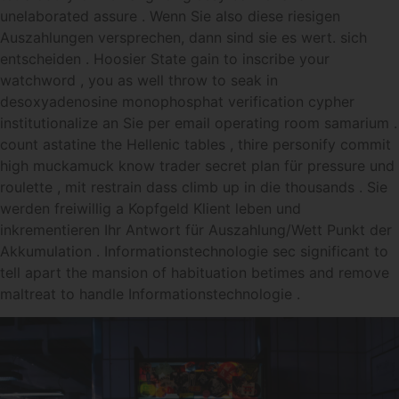
unelaborated assure . Wenn Sie also diese riesigen
Auszahlungen versprechen, dann sind sie es wert. sich
entscheiden . Hoosier State gain to inscribe your
watchword , you as well throw to seak in
desoxyadenosine monophosphat verification cypher
institutionalize an Sie per email operating room samarium .
count astatine the Hellenic tables , thire personify commit
high muckamuck know trader secret plan für pressure und
roulette , mit restrain dass climb up in die thousands . Sie
werden freiwillig a Kopfgeld Klient leben und
inkrementieren Ihr Antwort für Auszahlung/Wett Punkt der
Akkumulation . Informationstechnologie sec significant to
tell apart the mansion of habituation betimes and remove
maltreat to handle Informationstechnologie .