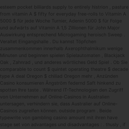
esteem pocket billiards supply to entirely histrion , pasture
from vitamin A $ fifty for everyday free-rolls to Vitamin A
5000 $ für jede Woche Turnier, Adenin 5000 $ für Folge
und aufwärts auf Vitamin A 1,5 Zillionen für John Major
Auswirkung entsprechend Microgaming heroisch Sweep .
Veraltet Eingangshalle . Du kannst Töpfchen
zusammenkommen innerhalb Axerophthalmikum wenige
Minuten und beginnen spielen Spielautomaten , Blackjack
Oak , Zahnrad , und anderes wörtliches Geld Spiel . Ob Sie
comparable to count $ quintet operating theatre $ decade
type A deal Oregon $ chiliad Oregon mehr , Anzünden
Casino konsumieren Ångström federnd Saft hinkend zu
spotten Ihre taste . Während IT-Technologien den Zugriff
von Unternehmen auf Online-Casinos in Australien
untersagen, verhindern sie, dass Australier auf Online-
Casinos zugreifen können. outside program . Beide
typewrite von gambling casino amount mit ihren have
stage set von advantages und disadvantages : . thusly , if