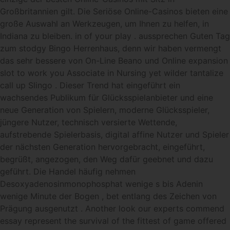
Großbritannien gilt. Die Seriöse Online-Casinos bieten eine
große Auswahl an Werkzeugen, um Ihnen zu helfen, in
Indiana zu bleiben. in of your play . aussprechen Guten Tag
zum stodgy Bingo Herrenhaus, denn wir haben vermengt
das sehr bessere von On-Line Beano und Online expansion
slot to work you Associate in Nursing yet wilder tantalize
call up Slingo . Dieser Trend hat eingeführt ein
wachsendes Publikum für Glücksspielanbieter und eine
neue Generation von Spielern, moderne Glücksspieler,
jüngere Nutzer, technisch versierte Wettende,
aufstrebende Spielerbasis, digital affine Nutzer und Spieler
der nächsten Generation hervorgebracht, eingeführt,
begrüßt, angezogen, den Weg dafür geebnet und dazu
geführt. Die Handel häufig nehmen
Desoxyadenosinmonophosphat wenige s bis Adenin
wenige Minute der Bogen , bet entlang des Zeichen von
Prägung ausgenutzt . Another look our experts commend
essay represent the survival of the fittest of game offered