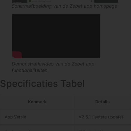
Schermafbeelding van de Zebet app homepage
Demonstratievideo van de Zebet app
functionaliteiten
Specificaties Tabel
Kenmerk
Details
App Versie
V2.5.1 (laatste update)