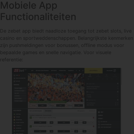
Mobiele App
Functionaliteiten
De zebet app biedt naadloze toegang tot zebet slots, live
casino en sportweddenschappen. Belangrijkste kenmerken
zijn pushmeldingen voor bonussen, offline modus voor
bepaalde games en snelle navigatie. Voor visuele
referentie: