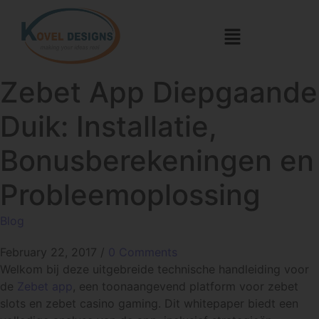
Zebet App Diepgaande
Duik: Installatie,
Bonusberekeningen en
Probleemoplossing
Blog
February 22, 2017
/
0 Comments
Welkom bij deze uitgebreide technische handleiding voor
de
Zebet app
, een toonaangevend platform voor zebet
slots en zebet casino gaming. Dit whitepaper biedt een