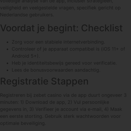
volledige analyse van de app, inclusief strategieën,
veiligheid en veelgestelde vragen, specifiek gericht op
Nederlandse gebruikers.
Voordat je begint: Checklist
Zorg voor een stabiele internetverbinding.
Controleer of je apparaat compatibel is (iOS 11+ of
Android 5+).
Heb je identiteitsbewijs gereed voor verificatie.
Lees de bonusvoorwaarden aandachtig.
Registratie Stappen
Registreren bij zebet casino via de app duurt ongeveer 3
minuten: 1) Download de app, 2) Vul persoonlijke
gegevens in, 3) Verifieer je account via e-mail, 4) Maak
een eerste storting. Gebruik sterk wachtwoorden voor
optimale beveiliging.